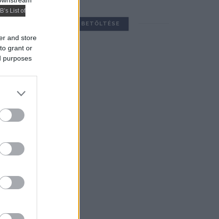
 downstream
B’s List of
TOVÁBBIAK BETÖLTÉSE
er and store
to grant or
ed purposes