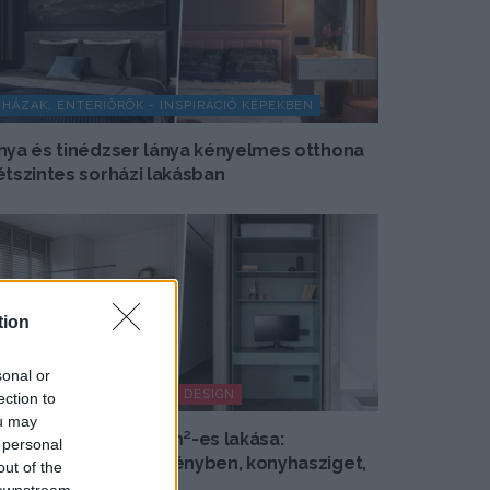
HÁZAK, ENTERIŐRÖK - INSPIRÁCIÓ KÉPEKBEN
nya és tinédzser lánya kényelmes otthona
étszintes sorházi lakásban
tion
sonal or
HÍREK, TREND, STÍLUS ÉS DESIGN
ection to
ou may
sszeköltöző pár 56 m²-es lakása:
 personal
olgozósarok a szekrényben, konyhasziget,
out of the
zínes részletek