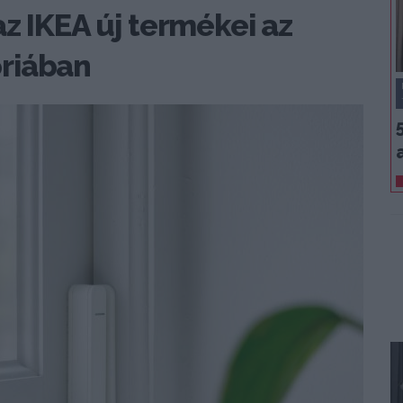
z IKEA új termékei az
riában