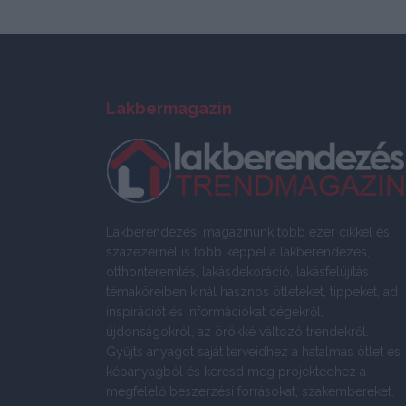
Lakbermagazin
Lakberendezési magazinunk több ezer cikkel és
százezernél is több képpel a lakberendezés,
otthonteremtés, lakásdekoráció, lakásfelújítás
témaköreiben kínál hasznos ötleteket, tippeket, ad
inspirációt és információkat cégekről,
újdonságokról, az örökké változó trendekről.
Gyűjts anyagot saját terveidhez a hatalmas ötlet és
képanyagból és keresd meg projektedhez a
megfelelő beszerzési forrásokat, szakembereket.