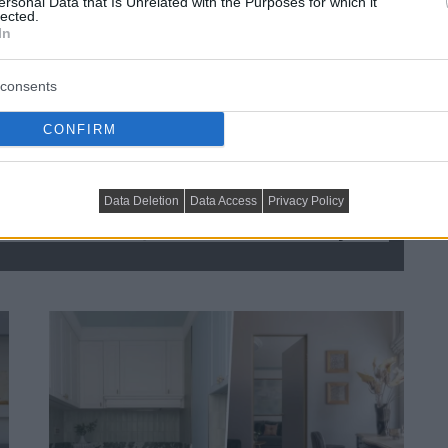
ersonal Data that Is Unrelated with the Purposes for which it
lected.
In
consents
CONFIRM
 egy fiatalnak 26 m²-en? Így 
Data Deletion
Data Access
Privacy Policy
ardrób és teljes értékű konyha