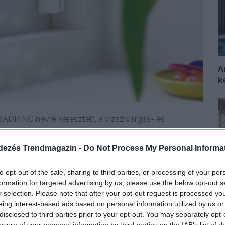
A
k
RING névre keresztelt, a vízszivárgás- és
.
dezés Trendmagazin -
Do Not Process My Personal Informa
DETAILS
ELOLVASOM
to opt-out of the sale, sharing to third parties, or processing of your per
formation for targeted advertising by us, please use the below opt-out s
r selection. Please note that after your opt-out request is processed y
Ö
eing interest-based ads based on personal information utilized by us or
d
disclosed to third parties prior to your opt-out. You may separately opt-
s