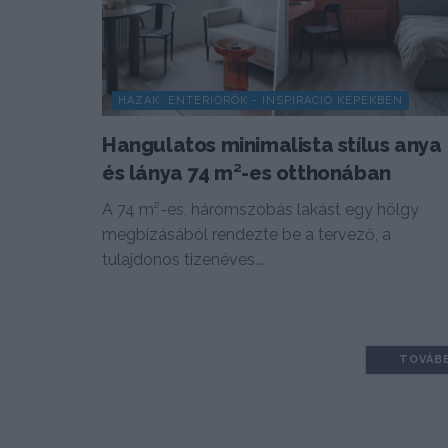
HÁZAK, ENTERIŐRÖK - INSPIRÁCIÓ KÉPEKBEN
Hangulatos minimalista stílus anya
és lánya 74 m²-es otthonában
A 74 m²-es, háromszobás lakást egy hölgy
megbízásából rendezte be a tervező, a
tulajdonos tizenéves...
TOVÁB