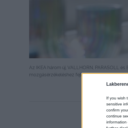
Az IKEA három új, VALLHORN, PARASOLL és BAD
mozgásérzékeléshez fejlesztett, megfizethető..
Lakberen
If you wish 
sensitive in
confirm you
continue se
information 