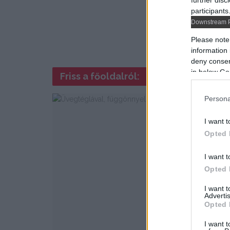
further disc
participants
Downstream P
Please note
information 
deny consent
in below Go
Friss a főoldalról:
Persona
I want t
Opted 
I want t
Opted 
I want 
Advertis
Opted 
I want t