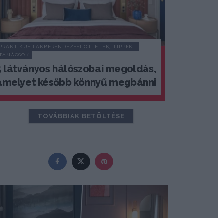
PRAKTIKUS LAKBERENDEZÉSI ÖTLETEK, TIPPEK, 
TANÁCSOK
5 látványos hálószobai megoldás,
amelyet később könnyű megbánni
TOVÁBBIAK BETÖLTÉSE