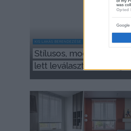
of my P
was col
Opted 
Google 
KIS LAKÁS BERENDEZÉSE
Stílusos, modern kislakás
lett leválasztott háló, g