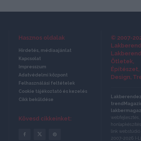
Hasznos oldalak
© 2007-20
Lakberend
Hirdetés, médiaajánlat
Lakberend
Kapcsolat
Ötletek,
Impresszum
Építészet,
Adatvédelmi központ
Design, Tr
Felhasználási feltételek
Cookie tájékoztató és kezelés
Lakberende
Cikk beküldése
trendMagazin
lakbermagaz
webfejlesztés,
Kövesd cikkeinket:
honlapkészítés:
link webstúdi
2007-2026 I-Li