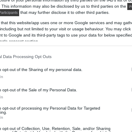
losure of your personal information by third parties on the IAB’s list of
. This information may also be disclosed by us to third parties on the
IA
that may further disclose it to other third parties.
articipants
 that this website/app uses one or more Google services and may gath
including but not limited to your visit or usage behaviour. You may click 
 to Google and its third-party tags to use your data for below specifi
ogle consent section.
l Data Processing Opt Outs
o opt-out of the Sharing of my personal data.
In
o opt-out of the Sale of my Personal Data.
In
to opt-out of processing my Personal Data for Targeted
ing.
In
o opt-out of Collection, Use, Retention, Sale, and/or Sharing