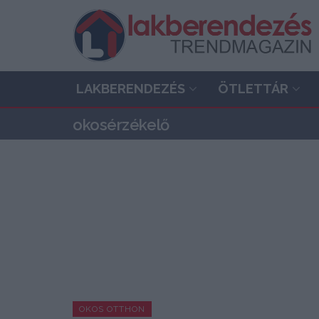
LAKBERENDEZÉS
ÖTLETTÁR
okosérzékelő
OKOS OTTHON