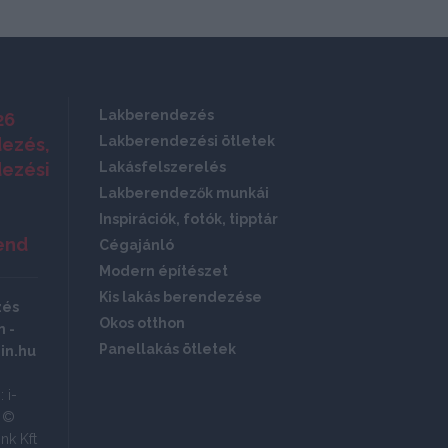
Lakberendezés
26
Lakberendezési ötletek
ezés,
ezési
Lakásfelszerelés
Lakberendezők munkái
Inspirációk, fotók, tipptár
end
Cégajánló
Modern építészet
Kis lakás berendezése
zés
Okos otthon
 -
Panellakás ötletek
in.hu
 i-
ó ©
nk Kft