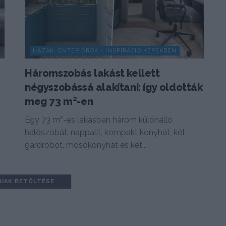
HÁZAK, ENTERIŐRÖK - INSPIRÁCIÓ KÉPEKBEN
Háromszobás lakást kellett
négyszobássá alakítani: így oldották
meg 73 m²-en
Egy 73 m²-es lakásban három különálló
hálószobát, nappalit, kompakt konyhát, két
gardróbot, mosókonyhát és két...
BIAK BETÖLTÉSE