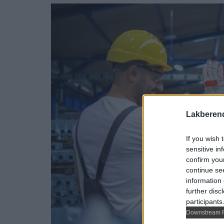
Lakberen
If you wish 
sensitive in
confirm you
continue se
information 
further disc
participants
Downstream P