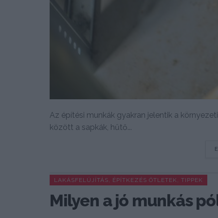
Az építési munkák gyakran jelentik a környezet
között a sapkák, hűtő...
LAKÁSFELÚJÍTÁS, ÉPÍTKEZÉS ÖTLETEK, TIPPEK
Milyen a jó munkás pó