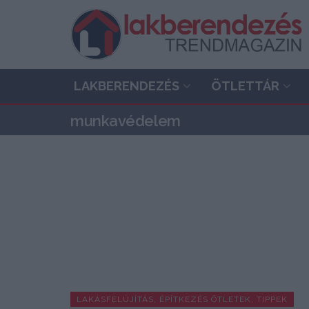
LAKBERENDEZÉS
ÖTLETTÁR
munkavédelem
LAKÁSFELÚJÍTÁS, ÉPÍTKEZÉS ÖTLETEK, TIPPEK