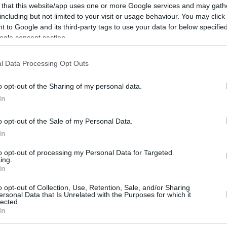
 that this website/app uses one or more Google services and may gath
including but not limited to your visit or usage behaviour. You may click 
 to Google and its third-party tags to use your data for below specifi
ogle consent section.
l Data Processing Opt Outs
k hónaljnál, nem reagál rosszul a rendszeres mosásra,...
o opt-out of the Sharing of my personal data.
DETAILS
ELOLVASOM
In
o opt-out of the Sale of my Personal Data.
In
to opt-out of processing my Personal Data for Targeted
ing.
In
o opt-out of Collection, Use, Retention, Sale, and/or Sharing
ersonal Data that Is Unrelated with the Purposes for which it
lected.
In