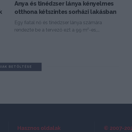
Anya és tinédzser lánya kényelmes
k
otthona kétszintes sorházi lakásban
Egy fiatal nő és tinédzser lánya számára
rendezte be a tervező ezt a 99 m²-es,...
BIAK BETÖLTÉSE
Hasznos oldalak
© 2007-20