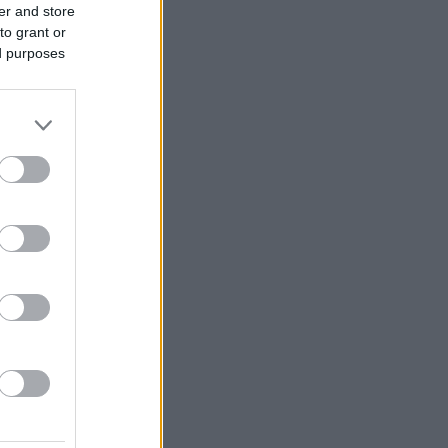
er and store
to grant or
ed purposes