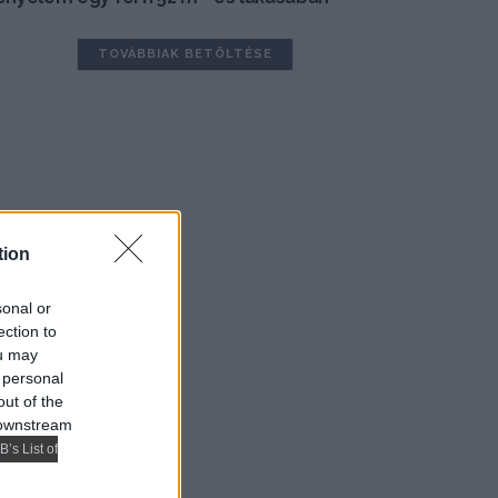
TOVÁBBIAK BETÖLTÉSE
tion
sonal or
ection to
ou may
 personal
out of the
 downstream
B’s List of