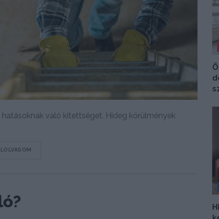
Ö
d
s
i hatásoknak való kitettséget. Hideg körülmények
DETAILS
ELOLVASOM
ló?
H
k