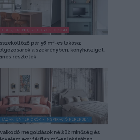
HÍREK, TREND, STÍLUS ÉS DESIGN
sszeköltöző pár 56 m²-es lakása:
olgozósarok a szekrényben, konyhasziget,
zínes részletek
HÁZAK, ENTERIŐRÖK - INSPIRÁCIÓ KÉPEKBEN
ivalkodó megoldások nélkül: minőség és
ényelem egy férfi 52 m²-es lakásában