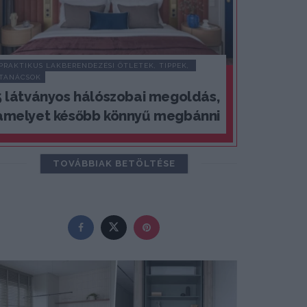
PRAKTIKUS LAKBERENDEZÉSI ÖTLETEK, TIPPEK, 
TANÁCSOK
5 látványos hálószobai megoldás,
amelyet később könnyű megbánni
TOVÁBBIAK BETÖLTÉSE