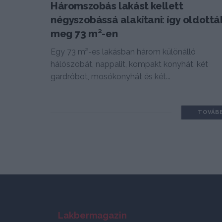
Háromszobás lakást kellett
négyszobássá alakítani: így oldottá
meg 73 m²-en
Egy 73 m²-es lakásban három különálló
hálószobát, nappalit, kompakt konyhát, két
gardróbot, mosókonyhát és két...
TOVÁB
Lakbermagazin