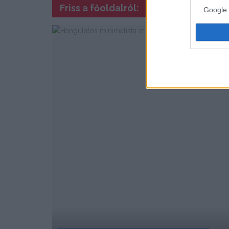
Friss a főoldalról:
Google 