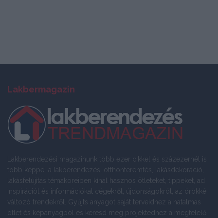
Lakbermagazin
Lakberendezési magazinunk több ezer cikkel és százezernél is
több képpel a lakberendezés, otthonteremtés, lakásdekoráció,
lakásfelújítás témaköreiben kínál hasznos ötleteket, tippeket, ad
inspirációt és információkat cégekről, újdonságokról, az örökké
változó trendekről. Gyűjts anyagot saját terveidhez a hatalmas
ötlet és képanyagból és keresd meg projektedhez a megfelelő