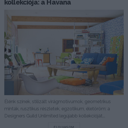
kollekciója: a Havana
Élénk színek, stilizált virágmotívumok, geometrikus
minták, rusztikus részletek, egzotikum, életöröm: a
Designers Guild Unlimited legújabb kollekcióját...
DETAILS
ELOLVASOM