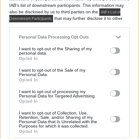
IAB’s list of downstream participants. This information may
also be disclosed by us to third parties on the
IAB’s List of
that may further disclose it to other
Downstream Participants
third parties.
Please note that this website/app uses one or more Google
Personal Data Processing Opt Outs
services and may gather and store information including but
not limited to your visit or usage behaviour. You may click to
I want to opt-out of the Sharing of my
personal data.
grant or deny consent to Google and its third-party tags to
Opted In
use your data for below specified purposes in below Google
consent section.
I want to opt-out of the Sale of my
Personal Data.
Opted In
PRAKTIKUS LAKBERENDEZÉSI ÖTLETEK, TIPPEK, TANÁCSOK
I want to opt-out of processing my
5 látványos hálószobai megoldás,
Personal Data for Targeted Advertising.
Opted In
amelyet később könnyű megbánni
I want to opt-out of Collection, Use,
Retention, Sale, and/or Sharing of my
Personal Data that Is Unrelated with the
Purposes for which it was collected.
TOVÁBBIAK BETÖLTÉSE
Opted In