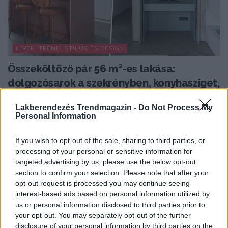
HÍREK, TREND, STÍLUS ÉS DESIGN
Összeköltöző pár 56 m²-es lakása:
dolgozósarok a szekrényben, konyhasziget,
színes részletek
Lakberendezés Trendmagazin -
Do Not Process My
Az 56 négyzetméteres lakást egy fiatal pár számára
Personal Information
alakították ki, akik egy visszafogott, semleges enteriőr...
If you wish to opt-out of the sale, sharing to third parties, or
processing of your personal or sensitive information for
targeted advertising by us, please use the below opt-out
TOVÁBBIAK BETÖLTÉSE
section to confirm your selection. Please note that after your
opt-out request is processed you may continue seeing
interest-based ads based on personal information utilized by
Praktikus lakberendezési ötletek
us or personal information disclosed to third parties prior to
your opt-out. You may separately opt-out of the further
disclosure of your personal information by third parties on the