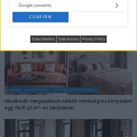
Google consents
CONFIRM
Data Deletion
Data Access
Privacy Policy
HÁZAK, ENTERIŐRÖK - INSPIRÁCIÓ KÉPEKBEN
Hivalkodó megoldások nélkül: minőség és kényelem
egy férfi 52 m²-es lakásában