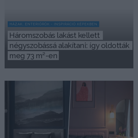
HÁZAK, ENTERIŐRÖK - INSPIRÁCIÓ KÉPEKBEN
Háromszobás lakást kellett 
négyszobássá alakítani: így oldották 
meg 73 m²-en