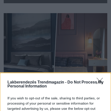
Lakberendezés Trendmagazin -
Do Not Process My
HÁZAK, ENTERIŐRÖK - INSPIRÁCIÓ KÉPEKBEN
Personal Information
Anya és tinédzser lánya kényelmes
If you wish to opt-out of the sale, sharing to third parties, or
otthona kétszintes sorházi lakásban
processing of your personal or sensitive information for
Egy fiatal nő és tinédzser lánya számára rendezte be a
targeted advertising by us, please use the below opt-out