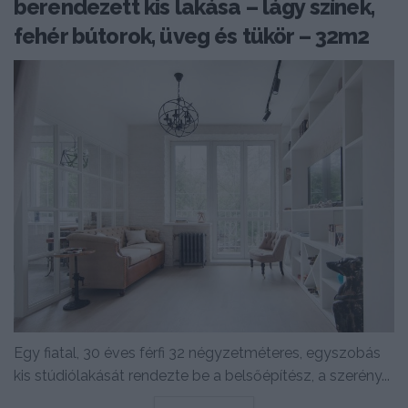
berendezett kis lakása – lágy színek,
fehér bútorok, üveg és tükör – 32m2
Egy fiatal, 30 éves férfi 32 négyzetméteres, egyszobás
kis stúdiólakását rendezte be a belsőépítész, a szerény...