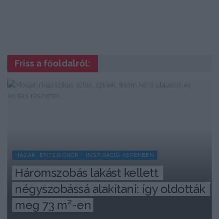
Friss a főoldalról:
HÁZAK, ENTERIŐRÖK - INSPIRÁCIÓ KÉPEKBEN
Háromszobás lakást kellett 
négyszobássá alakítani: így oldották 
meg 73 m²-en