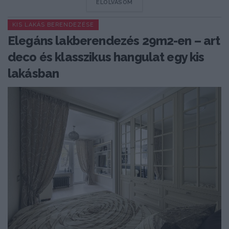
DETAILS
ELOLVASOM
KIS LAKÁS BERENDEZÉSE
Elegáns lakberendezés 29m2-en – art
deco és klasszikus hangulat egy kis
lakásban