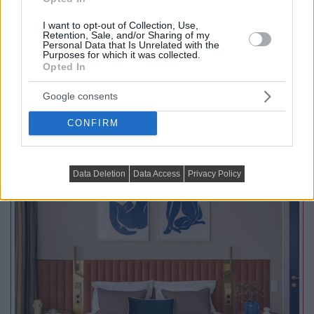
Az 56 négyzetméteres lakást egy fiatal pár számára
I want to opt-out of Collection, Use,
alakították ki, akik egy visszafogott, semleges enteriőr...
Retention, Sale, and/or Sharing of my
Personal Data that Is Unrelated with the
Purposes for which it was collected.
Opted In
TOVÁBBIAK BETÖLTÉSE
Google consents
CONFIRM
Praktikus lakberendezési ötletek
Data Deletion
Data Access
Privacy Policy