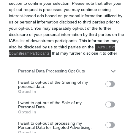
section to confirm your selection. Please note that after your
tervező ezt a 99 m²-es,...
opt-out request is processed you may continue seeing
interest-based ads based on personal information utilized by
us or personal information disclosed to third parties prior to
your opt-out. You may separately opt-out of the further
disclosure of your personal information by third parties on the
IAB’s list of downstream participants. This information may
also be disclosed by us to third parties on the
IAB’s List of
that may further disclose it to other
Downstream Participants
third parties.
Please note that this website/app uses one or more Google
Personal Data Processing Opt Outs
services and may gather and store information including but
not limited to your visit or usage behaviour. You may click to
I want to opt-out of the Sharing of my
personal data.
grant or deny consent to Google and its third-party tags to
Opted In
use your data for below specified purposes in below Google
HÍREK, TREND, STÍLUS ÉS DESIGN
consent section.
I want to opt-out of the Sale of my
Personal Data.
Összeköltöző pár 56 m²-es lakása:
Opted In
dolgozósarok a szekrényben, konyhasziget,
I want to opt-out of processing my
színes részletek
Personal Data for Targeted Advertising.
Opted In