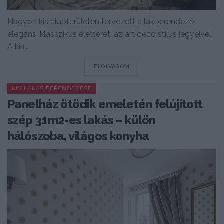
Nagyon kis alapterületen tervezett a lakberendező
elegáns, klasszikus életteret, az art deco stílus jegyeivel.
A kis...
DETAILS
ELOLVASOM
KIS LAKÁS BERENDEZÉSE
Panelház ötödik emeletén felújított
szép 31m2-es lakás – külön
hálószoba, világos konyha