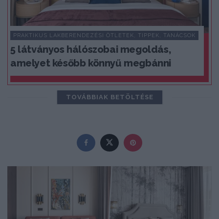
PRAKTIKUS LAKBERENDEZÉSI ÖTLETEK, TIPPEK, TANÁCSOK
5 látványos hálószobai megoldás,
amelyet később könnyű megbánni
TOVÁBBIAK BETÖLTÉSE