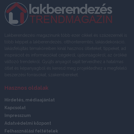
Lakberendezési magazinunk több ezer cikkel és százezernél is
több képpel a lakberendezés, otthonteremtés, lakásdekoráció,
lakásfelújítás témaköreiben kínál hasznos ötleteket, tippeket, ad
inspirációt és információkat cégekről, újdonságokról, az örökké
változó trendekről. Gyűjts anyagot saját terveidhez a hatalmas
ötlet és képanyagból és keresd meg projektedhez a megfelelő
beszerzési forrásokat, szakembereket.
Hasznos oldalak
Hirdetés, médiaajánlat
Kapcsolat
Impresszum
Adatvédelmi központ
Felhasználási feltételek