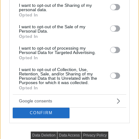
not limited to your visit or usage behaviour. You may click to
I want to opt-out of the Sharing of my
personal data.
grant or deny consent to Google and its third-party tags to
Opted In
use your data for below specified purposes in below Google
TOVÁBBIAK BETÖLTÉSE
consent section.
I want to opt-out of the Sale of my
Personal Data.
Opted In
Praktikus lakberendezési ötletek
I want to opt-out of processing my
Personal Data for Targeted Advertising.
Opted In
I want to opt-out of Collection, Use,
Retention, Sale, and/or Sharing of my
Personal Data that Is Unrelated with the
Purposes for which it was collected.
Opted In
Google consents
CONFIRM
Data Deletion
Data Access
Privacy Policy