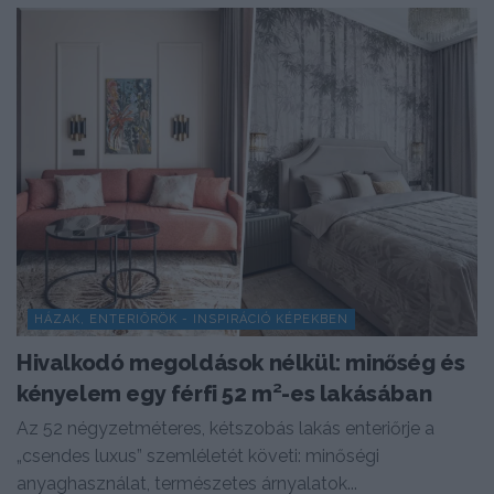
HÁZAK, ENTERIŐRÖK - INSPIRÁCIÓ KÉPEKBEN
Hivalkodó megoldások nélkül: minőség és
kényelem egy férfi 52 m²-es lakásában
Az 52 négyzetméteres, kétszobás lakás enteriőrje a
„csendes luxus” szemléletét követi: minőségi
anyaghasználat, természetes árnyalatok...