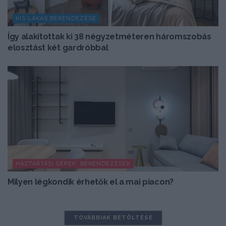
KIS LAKÁS BERENDEZÉSE
Így alakítottak ki 38 négyzetméteren háromszobás
elosztást két gardróbbal
HÁZTARTÁSI GÉPEK, BERENDEZÉSEK
Milyen légkondik érhetők el a mai piacon?
TOVÁBBIAK BETÖLTÉSE