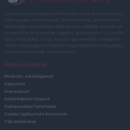
Lakberendezési magazinunk több ezer cikkel és százezernél is
több képpel a lakberendezés, otthonteremtés, lakásdekoráció,
lakásfelújítás témaköreiben kínál hasznos ötleteket, tippeket, ad
inspirációt és információkat cégekről, újdonságokról, az örökké
változó trendekről. Gyűjts anyagot saját terveidhez a hatalmas
ötlet és képanyagból és keresd meg projektedhez a megfelelő
beszerzési forrásokat, szakembereket.
Hasznos oldalak
Hirdetés, médiaajánlat
Kapcsolat
Impresszum
Adatvédelmi központ
Felhasználási feltételek
Cookie tájékoztató és kezelés
Cikk beküldése