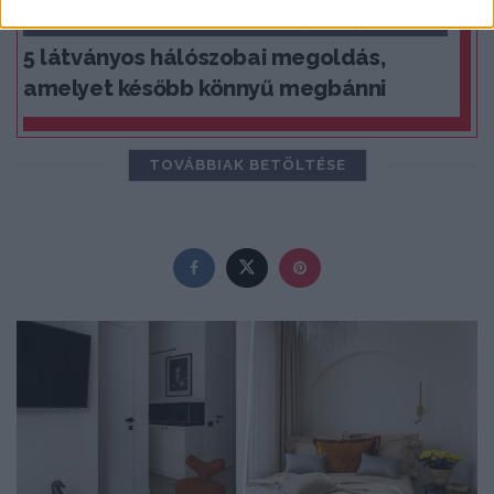
PRAKTIKUS LAKBERENDEZÉSI ÖTLETEK, TIPPEK, TANÁCSOK
5 látványos hálószobai megoldás,
amelyet később könnyű megbánni
TOVÁBBIAK BETÖLTÉSE