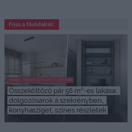
Friss a főoldalról:
HÍREK, TREND, STÍLUS ÉS DESIGN
Összeköltöző pár 56 m²-es lakása: 
dolgozósarok a szekrényben, 
konyhasziget, színes részletek