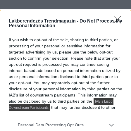
Lakberendezés Trendmagazin -
Do Not Process My
Personal Information
If you wish to opt-out of the sale, sharing to third parties, or
processing of your personal or sensitive information for
targeted advertising by us, please use the below opt-out
section to confirm your selection. Please note that after your
opt-out request is processed you may continue seeing
interest-based ads based on personal information utilized by
us or personal information disclosed to third parties prior to
your opt-out. You may separately opt-out of the further
disclosure of your personal information by third parties on the
MODERN LAKBERENDEZÉS
IAB’s list of downstream participants. This information may
also be disclosed by us to third parties on the
IAB’s List of
Így lett a minimalista lakás barátságos:
that may further disclose it to other
Downstream Participants
fiatal pár új, 60 m²-es otthona
third parties.
A 60 négyzetméteres lakást egy fiatal pár számára
Please note that this website/app uses one or more Google
Personal Data Processing Opt Outs
alakították ki, akik sokat utaznak, szívesen fogadnak...
services and may gather and store information including but