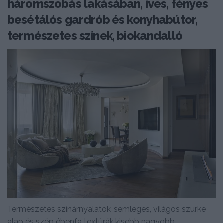
háromszobás lakásában, íves, fényes
besétálós gardrób és konyhabútor,
természetes színek, biokandalló
Természetes színárnyalatok, semleges, világos szürke
alap és szép ébenfa textúrák kisebb nagyobb