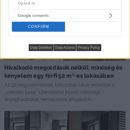
Opted In
Google consents
CONFIRM
Data Deletion
Data Access
Privacy Policy
HÁZAK, ENTERIŐRÖK - INSPIRÁCIÓ KÉPEKBEN
Hivalkodó megoldások nélkül: minőség és
kényelem egy férfi 52 m²-es lakásában
Az 52 négyzetméteres, kétszobás lakás enteriőrje a
„csendes luxus” szemléletét követi: minőségi
anyaghasználat, természetes árnyalatok...