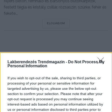
Nyers beton, fémháló és bársonyos bútorkárpitok,
festett tégla és kristály csillár, rózsaszín, szürke, fehér és
fekete...
DETAILS
ELOLVASOM
Lakberendezés Trendmagazin -
Do Not Process My
Personal Information
If you wish to opt-out of the sale, sharing to third parties, or
processing of your personal or sensitive information for
targeted advertising by us, please use the below opt-out
section to confirm your selection. Please note that after your
opt-out request is processed you may continue seeing
interest-based ads based on personal information utilized by
Friss a főoldalról:
us or personal information disclosed to third parties prior to