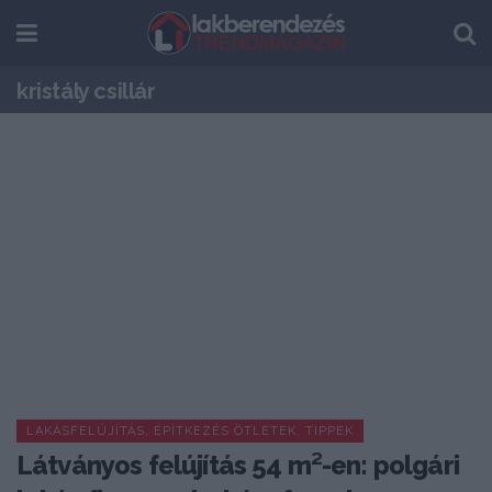
kristály csillár
LAKÁSFELÚJÍTÁS, ÉPÍTKEZÉS ÖTLETEK, TIPPEK
Látványos felújítás 54 m²-en: polgári