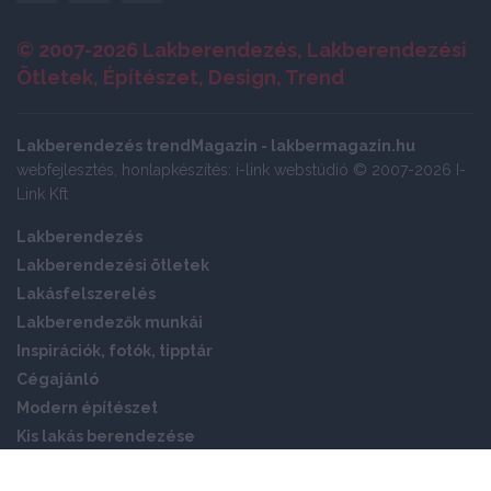
© 2007-2026 Lakberendezés, Lakberendezési
Ötletek, Építészet, Design, Trend
Lakberendezés trendMagazin - lakbermagazin.hu
webfejlesztés, honlapkészítés: i-link webstúdió © 2007-2026 I-
Link Kft
Lakberendezés
Lakberendezési ötletek
Lakásfelszerelés
Lakberendezők munkái
Inspirációk, fotók, tipptár
Cégajánló
Modern építészet
Kis lakás berendezése
Okos otthon