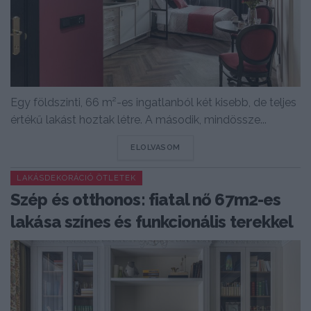
Egy földszinti, 66 m²-es ingatlanból két kisebb, de teljes
értékű lakást hoztak létre. A második, mindössze...
DETAILS
ELOLVASOM
LAKÁSDEKORÁCIÓ ÖTLETEK
Szép és otthonos: fiatal nő 67m2-es
lakása színes és funkcionális terekkel