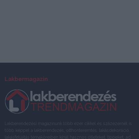
Lakbermagazin
Lakberendezési magazinunk több ezer cikkel és százezernél is
több képpel a lakberendezés, otthonteremtés, lakásdekoráció,
lakásfelújítás témaköreiben kínál hasznos ötleteket, tippeket, ad