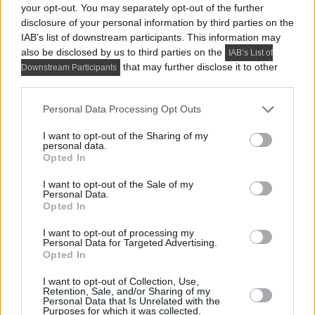
your opt-out. You may separately opt-out of the further
disclosure of your personal information by third parties on the
IAB’s list of downstream participants. This information may
also be disclosed by us to third parties on the
IAB’s List of
that may further disclose it to other
Downstream Participants
third parties.
Please note that this website/app uses one or more Google
Personal Data Processing Opt Outs
services and may gather and store information including but
HÍREK, TREND, STÍLUS ÉS DESIGN
not limited to your visit or usage behaviour. You may click to
I want to opt-out of the Sharing of my
Összeköltöző pár 56 m²-es lakása: 
personal data.
grant or deny consent to Google and its third-party tags to
Opted In
use your data for below specified purposes in below Google
dolgozósarok a szekrényben, 
consent section.
I want to opt-out of the Sale of my
konyhasziget, színes részletek
Personal Data.
Opted In
I want to opt-out of processing my
Personal Data for Targeted Advertising.
Opted In
I want to opt-out of Collection, Use,
Retention, Sale, and/or Sharing of my
Personal Data that Is Unrelated with the
Purposes for which it was collected.