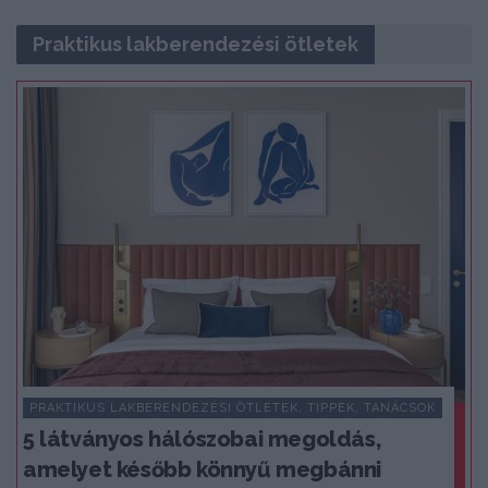
Praktikus lakberendezési ötletek
PRAKTIKUS LAKBERENDEZÉSI ÖTLETEK, TIPPEK, TANÁCSOK
5 látványos hálószobai megoldás,
amelyet később könnyű megbánni