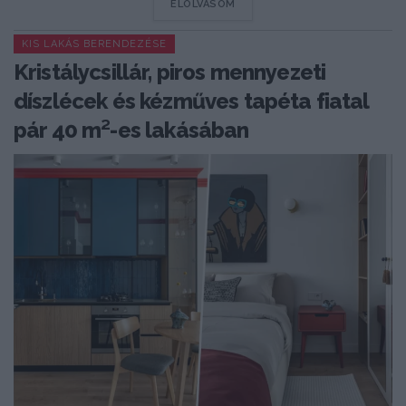
DETAILS
ELOLVASOM
KIS LAKÁS BERENDEZÉSE
Kristálycsillár, piros mennyezeti
díszlécek és kézműves tapéta fiatal
pár 40 m²-es lakásában