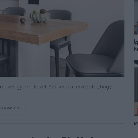
Í
h
méves gyermekével. Azt kérte a tervezőtől, hogy
DETAILS
ELOLVASOM
M