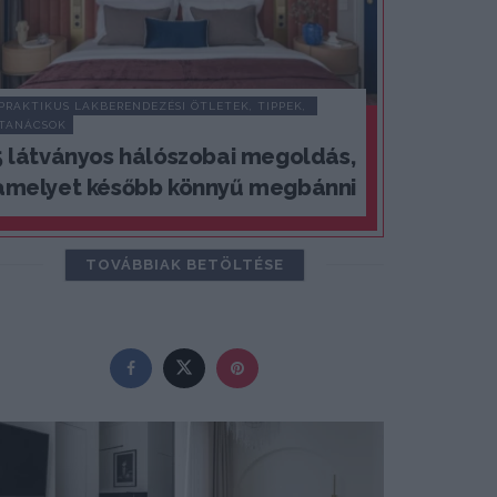
PRAKTIKUS LAKBERENDEZÉSI ÖTLETEK, TIPPEK, 
TANÁCSOK
5 látványos hálószobai megoldás,
amelyet később könnyű megbánni
TOVÁBBIAK BETÖLTÉSE