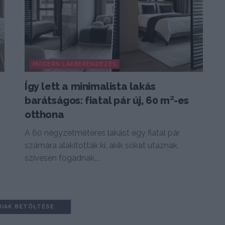
MODERN LAKBERENDEZÉS
Így lett a minimalista lakás
barátságos: fiatal pár új, 60 m²-es
otthona
A 60 négyzetméteres lakást egy fiatal pár
számára alakították ki, akik sokat utaznak,
szívesen fogadnak...
BIAK BETÖLTÉSE