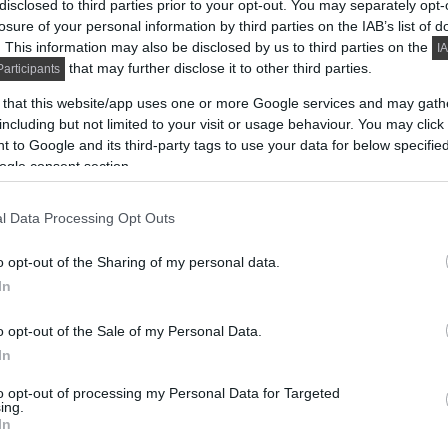
disclosed to third parties prior to your opt-out. You may separately opt-
losure of your personal information by third parties on the IAB’s list of
. This information may also be disclosed by us to third parties on the
IA
that may further disclose it to other third parties.
articipants
 that this website/app uses one or more Google services and may gath
including but not limited to your visit or usage behaviour. You may click 
 to Google and its third-party tags to use your data for below specifi
ogle consent section.
l Data Processing Opt Outs
zerkezetes családi házba, ahol a szerény 74m2-es
o opt-out of the Sharing of my personal data.
In
o opt-out of the Sale of my Personal Data.
DETAILS
ELOLVASOM
In
to opt-out of processing my Personal Data for Targeted
ing.
In