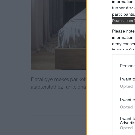
information 
further disc
participants
Downstream P
Please note
information 
deny consent
in below Go
Persona
Fiatal gyermekes pár költözött az új, könnyűs
I want t
Opted 
alapterülethez funkcionális és...
I want t
Opted 
I want 
Advertis
Opted 