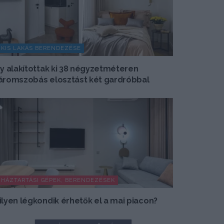
KIS LAKÁS BERENDEZÉSE
gy alakítottak ki 38 négyzetméteren
áromszobás elosztást két gardróbbal
HÁZTARTÁSI GÉPEK, BERENDEZÉSEK
ilyen légkondik érhetők el a mai piacon?