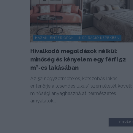
HÁZAK, ENTERIŐRÖK - INSPIRÁCIÓ KÉPEKBEN
Hivalkodó megoldások nélkül:
minőség és kényelem egy férfi 52
m²-es lakásában
Az 52 négyzetméteres, kétszobás lakás
enteriőrje a „csendes luxus” szemléletét követi:
minőségi anyaghasználat, természetes
árnyalatok...
TOVÁB