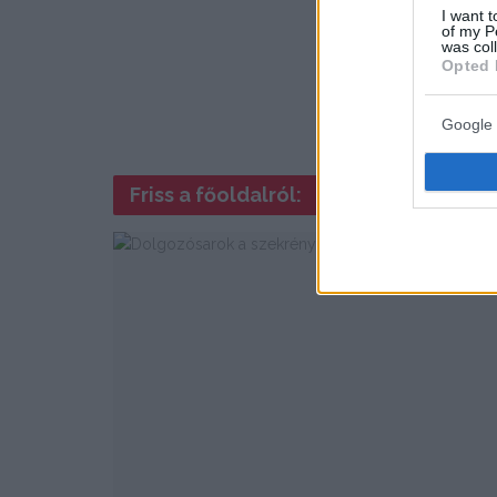
I want t
of my P
was col
Opted 
Google 
Friss a főoldalról: