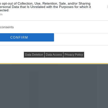
o opt-out of Collection, Use, Retention, Sale, and/or Sharing
ersonal Data that Is Unrelated with the Purposes for which it
lected.
In
consents
CONFIRM
Data Deletion
Data Access
Privacy Policy