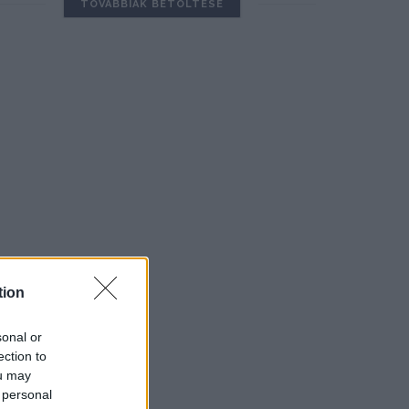
TOVÁBBIAK BETÖLTÉSE
tion
sonal or
ection to
ou may
 personal