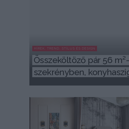
HÍREK, TREND, STÍLUS ÉS DESIGN
Összeköltöző pár 56 m²-e
szekrényben, konyhaszig