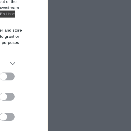
out of the
 downstream
B’s List of
er and store
to grant or
ed purposes