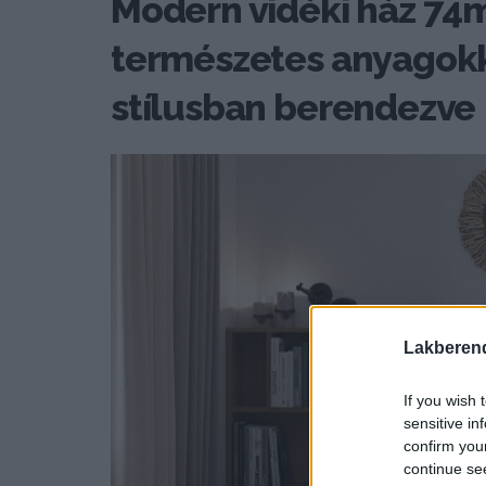
Modern vidéki ház 74m
természetes anyagokk
stílusban berendezve
Lakberen
If you wish 
sensitive in
confirm you
continue se