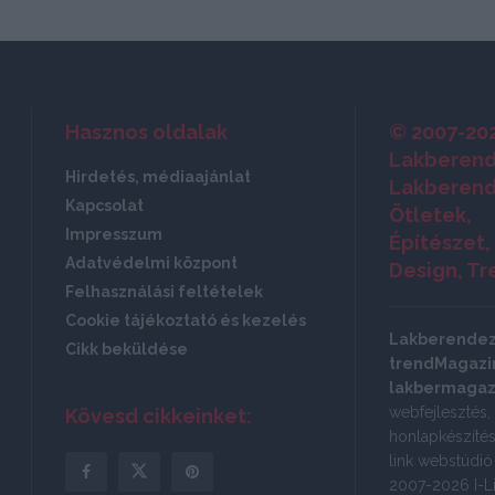
Hasznos oldalak
© 2007-20
Lakberend
Hirdetés, médiaajánlat
Lakberend
Kapcsolat
Ötletek,
Impresszum
Építészet,
Adatvédelmi központ
Design, Tr
Felhasználási feltételek
Cookie tájékoztató és kezelés
Lakberende
Cikk beküldése
trendMagazin
lakbermagaz
webfejlesztés,
Kövesd cikkeinket:
honlapkészítés:
link webstúdi
2007-2026 I-Li