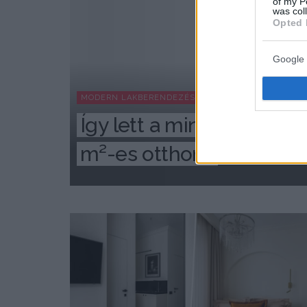
of my P
was col
Opted 
Google 
MODERN LAKBERENDEZÉS
Így lett a minimalista laká
m²-es otthona