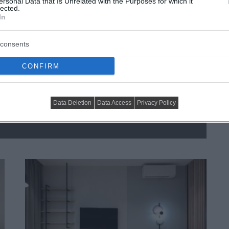
ersonal Data that Is Unrelated with the Purposes for which it
lected.
In
consents
CONFIRM
s barátságos: fiatal pár új, 60 
Data Deletion
Data Access
Privacy Policy