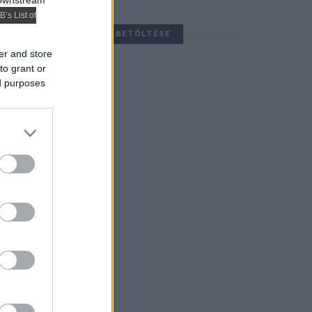
 downstream
B’s List of
TOVÁBBIAK BETÖLTÉSE
er and store
to grant or
ed purposes