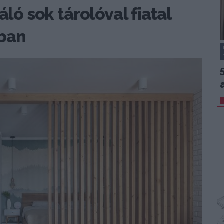
áló sok tárolóval fiatal
ában