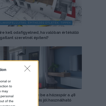
LAKÁSFELÚJÍTÁS, ÉPÍTKEZÉS ÖTLETEK, TIPPEK
ire kell odafigyelned, ha valóban értékálló
ngatlant szeretnél építeni?
tion
sonal or
MODERN LAKBERENDEZÉS
ection to
ou may
osszú távra rendezte be a házaspár a 48
 personal
²-es lakást: időtálló és jól használható
out of the
lettér