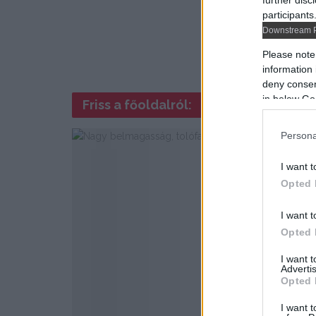
further disc
participants
Downstream P
Please note
information 
deny consent
in below Go
Friss a főoldalról:
Persona
I want t
Opted 
I want t
Opted 
I want 
Advertis
Opted 
I want t