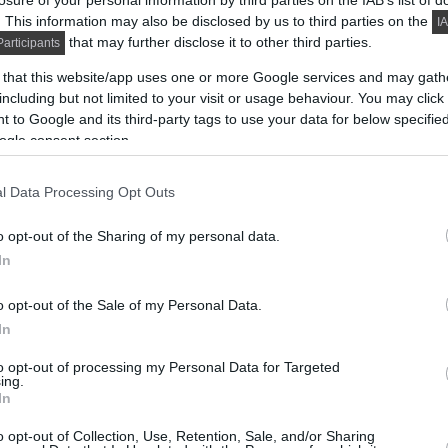
losure of your personal information by third parties on the IAB’s list of
. This information may also be disclosed by us to third parties on the
IA
that may further disclose it to other third parties.
articipants
 that this website/app uses one or more Google services and may gath
including but not limited to your visit or usage behaviour. You may click 
 to Google and its third-party tags to use your data for below specifi
ogle consent section.
l Data Processing Opt Outs
o opt-out of the Sharing of my personal data.
In
o opt-out of the Sale of my Personal Data.
In
to opt-out of processing my Personal Data for Targeted
ing.
In
o opt-out of Collection, Use, Retention, Sale, and/or Sharing