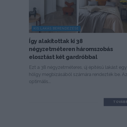
KIS LAKÁS BERENDEZÉSE
Így alakítottak ki 38
négyzetméteren háromszobás
elosztást két gardróbbal
Ezt a 38 négyzetméteres, új építésű lakást egy
hölgy megbízásából számára rendezték be. A
optimális...
TOVÁB