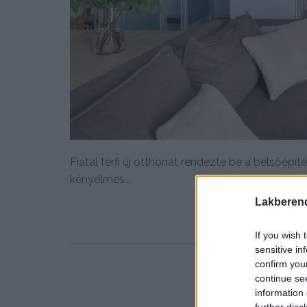
Fiatal férfi új otthonát rendezte be a belsőépít
kényelmes...
Lakberen
If you wish 
sensitive in
confirm you
continue se
information 