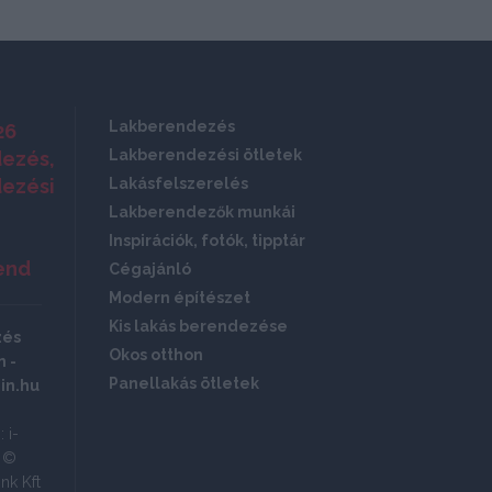
Lakberendezés
26
Lakberendezési ötletek
ezés,
ezési
Lakásfelszerelés
Lakberendezők munkái
Inspirációk, fotók, tipptár
end
Cégajánló
Modern építészet
Kis lakás berendezése
zés
Okos otthon
 -
Panellakás ötletek
in.hu
 i-
ó ©
nk Kft