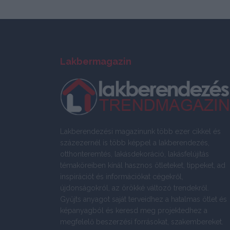
Lakbermagazin
Lakberendezési magazinunk több ezer cikkel és
százezernél is több képpel a lakberendezés,
otthonteremtés, lakásdekoráció, lakásfelújítás
témaköreiben kínál hasznos ötleteket, tippeket, ad
inspirációt és információkat cégekről,
újdonságokról, az örökké változó trendekről.
Gyűjts anyagot saját terveidhez a hatalmas ötlet és
képanyagból és keresd meg projektedhez a
megfelelő beszerzési forrásokat, szakembereket.