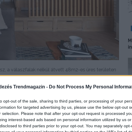
M
i
ész, a válaszfalak nélkül átvett 48m2-es üres területen
dezés Trendmagazin -
Do Not Process My Personal Informa
DETAILS
ELOLVASOM
to opt-out of the sale, sharing to third parties, or processing of your per
formation for targeted advertising by us, please use the below opt-out s
r selection. Please note that after your opt-out request is processed y
H
eing interest-based ads based on personal information utilized by us or
m
disclosed to third parties prior to your opt-out. You may separately opt-
é