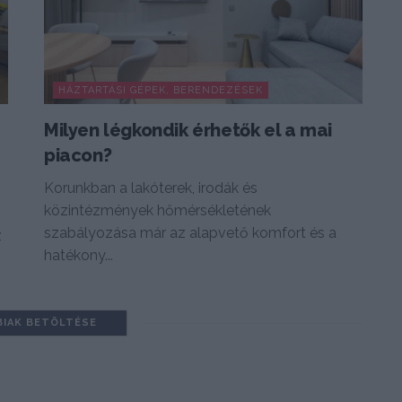
HÁZTARTÁSI GÉPEK, BERENDEZÉSEK
Milyen légkondik érhetők el a mai
piacon?
Korunkban a lakóterek, irodák és
közintézmények hőmérsékletének
szabályozása már az alapvető komfort és a
z
hatékony...
BIAK BETÖLTÉSE