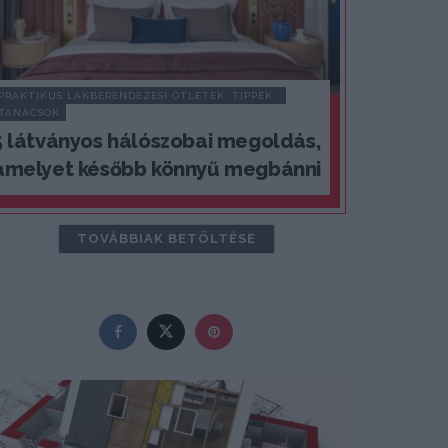
PRAKTIKUS LAKBERENDEZÉSI ÖTLETEK, TIPPEK, 
TANÁCSOK
5 látványos hálószobai megoldás,
amelyet később könnyű megbánni
TOVÁBBIAK BETÖLTÉSE