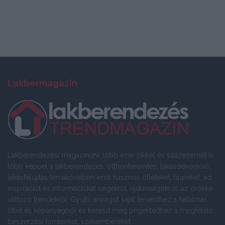
Lakbermagazin
Lakberendezési magazinunk több ezer cikkel és százezernél is
több képpel a lakberendezés, otthonteremtés, lakásdekoráció,
lakásfelújítás témaköreiben kínál hasznos ötleteket, tippeket, ad
inspirációt és információkat cégekről, újdonságokról, az örökké
változó trendekről. Gyűjts anyagot saját terveidhez a hatalmas
ötlet és képanyagból és keresd meg projektedhez a megfelelő
beszerzési forrásokat, szakembereket.