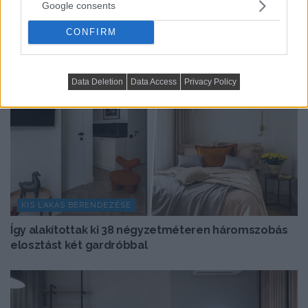
Google consents
CONFIRM
Data Deletion
Data Access
Privacy Policy
KIS LAKÁS BERENDEZÉSE
Így alakítottak ki 38 négyzetméteren háromszobás
elosztást két gardróbbal