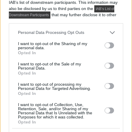
IAB’s list of downstream participants. This information may
also be disclosed by us to third parties on the
IAB’s List of
that may further disclose it to other
Downstream Participants
third parties.
Please note that this website/app uses one or more Google
Personal Data Processing Opt Outs
services and may gather and store information including but
not limited to your visit or usage behaviour. You may click to
I want to opt-out of the Sharing of my
personal data.
grant or deny consent to Google and its third-party tags to
Opted In
use your data for below specified purposes in below Google
consent section.
I want to opt-out of the Sale of my
Personal Data.
Opted In
I want to opt-out of processing my
PRAKTIKUS LAKBERENDEZÉSI ÖTLETEK, TIPPEK, TANÁCSOK
Personal Data for Targeted Advertising.
5 látványos hálószobai megoldás,
Opted In
amelyet később könnyű megbánni
I want to opt-out of Collection, Use,
Retention, Sale, and/or Sharing of my
Personal Data that Is Unrelated with the
Purposes for which it was collected.
TOVÁBBIAK BETÖLTÉSE
Opted In