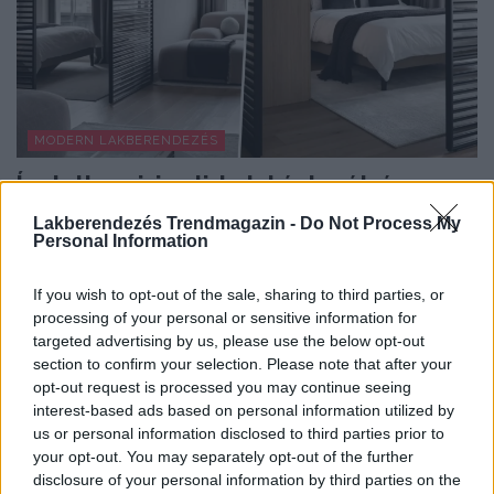
MODERN LAKBERENDEZÉS
Így lett a minimalista lakás barátságos:
fiatal pár új, 60 m²-es otthona
Lakberendezés Trendmagazin -
Do Not Process My
Personal Information
A 60 négyzetméteres lakást egy fiatal pár számára
alakították ki, akik sokat utaznak, szívesen fogadnak...
If you wish to opt-out of the sale, sharing to third parties, or
processing of your personal or sensitive information for
targeted advertising by us, please use the below opt-out
TOVÁBBIAK BETÖLTÉSE
section to confirm your selection. Please note that after your
opt-out request is processed you may continue seeing
interest-based ads based on personal information utilized by
us or personal information disclosed to third parties prior to
Praktikus lakberendezési ötletek
your opt-out. You may separately opt-out of the further
disclosure of your personal information by third parties on the