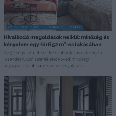
HÁZAK, ENTERIŐRÖK - INSPIRÁCIÓ KÉPEKBEN
Hivalkodó megoldások nélkül: minőség és
kényelem egy férfi 52 m²-es lakásában
Az 52 négyzetméteres, kétszobás lakás enteriőrje a
„csendes luxus” szemléletét követi: minőségi
anyaghasználat, természetes árnyalatok...