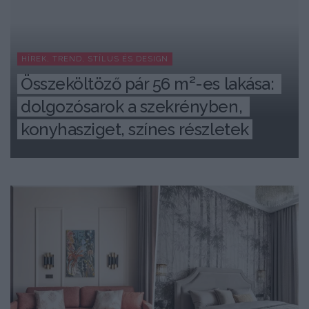
HÍREK, TREND, STÍLUS ÉS DESIGN
Összeköltöző pár 56 m²-es lakása: 
dolgozósarok a szekrényben, 
konyhasziget, színes részletek