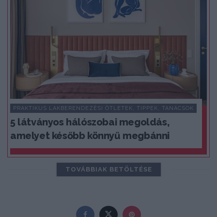
PRAKTIKUS LAKBERENDEZÉSI ÖTLETEK, TIPPEK, TANÁCSOK
5 látványos hálószobai megoldás,
amelyet később könnyű megbánni
TOVÁBBIAK BETÖLTÉSE