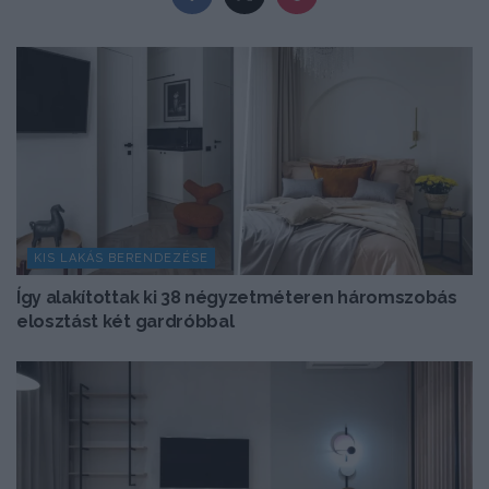
KIS LAKÁS BERENDEZÉSE
Így alakítottak ki 38 négyzetméteren háromszobás
elosztást két gardróbbal