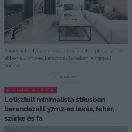
A konyhát helyezte a központba a belsőépítész stúdió
ebben a 45m2-es, kétszobás lakásban. A nappali
zónával...
DETAILS
ELOLVASOM
KIS LAKÁS BERENDEZÉSE
Letisztult minimalista stílusban
berendezett 37m2-es lakás, fehér,
szürke és fa