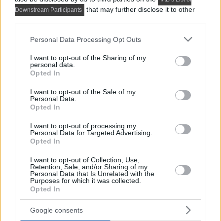
that may further disclose it to other
Downstream Participants
third parties.
HÁZAK, ENTERIŐRÖK - INSPIRÁCIÓ KÉPEKBEN
Please note that this website/app uses one or more Google
Hivalkodó megoldások nélkül: minőség és
Personal Data Processing Opt Outs
services and may gather and store information including but
kényelem egy férfi 52 m²-es lakásában
not limited to your visit or usage behaviour. You may click to
I want to opt-out of the Sharing of my
personal data.
grant or deny consent to Google and its third-party tags to
Az 52 négyzetméteres, kétszobás lakás enteriőrje a
Opted In
use your data for below specified purposes in below Google
„csendes luxus” szemléletét követi: minőségi
consent section.
I want to opt-out of the Sale of my
anyaghasználat, természetes árnyalatok...
Personal Data.
Opted In
I want to opt-out of processing my
Personal Data for Targeted Advertising.
Opted In
I want to opt-out of Collection, Use,
Retention, Sale, and/or Sharing of my
Personal Data that Is Unrelated with the
Purposes for which it was collected.
Opted In
Google consents