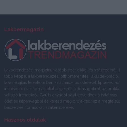
Lakbermagazin
Lakberendezési magazinunk több ezer cikkel és százezernél is
több képpel a lakberendezés, otthonteremtés, lakásdekoráció,
lakásfelújítás témaköreiben kínál hasznos ötleteket, tippeket, ad
inspirációt és információkat cégekről, újdonságokról, az örökké
változó trendekről. Gyűjts anyagot saját terveidhez a hatalmas
ötlet és képanyagból és keresd meg projektedhez a megfelelő
beszerzési forrásokat, szakembereket.
Hasznos oldalak