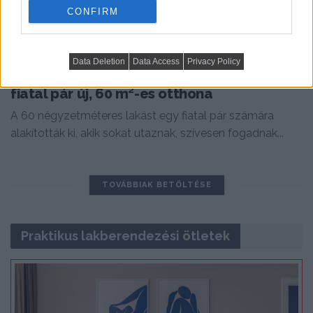
CONFIRM
MODERN LAKBERENDEZÉS
Data Deletion
Data Access
Privacy Policy
Így lett a minimalista lakás barátságos:
fiatal pár új, 60 m²-es otthona
A 60 négyzetméteres lakást egy fiatal pár számára
alakították ki, akik sokat utaznak, szívesen fogadnak...
TOVÁBBIAK BETÖLTÉSE
Praktikus lakberendezési ötletek