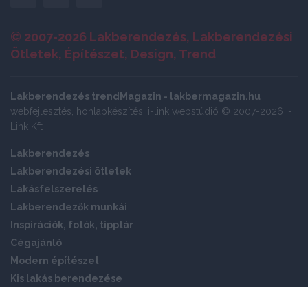
© 2007-2026 Lakberendezés, Lakberendezési
Ötletek, Építészet, Design, Trend
Lakberendezés trendMagazin - lakbermagazin.hu
webfejlesztés, honlapkészítés: i-link webstúdió © 2007-2026 I-
Link Kft
Lakberendezés
Lakberendezési ötletek
Lakásfelszerelés
Lakberendezők munkái
Inspirációk, fotók, tipptár
Cégajánló
Modern építészet
Kis lakás berendezése
Okos otthon