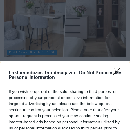
KIS LAKÁS BERENDEZÉSE
Fiuknak rendezték be a szülők a 39 m²-es
lakást: 7 elleshető trükk a felújításból
Lakberendezés Trendmagazin -
Do Not Process My
Personal Information
A kiindulópont egy üres, csupasz falakkal átadott tér
volt, amelyben kis alapterületen kellett kialakítani a...
If you wish to opt-out of the sale, sharing to third parties, or
processing of your personal or sensitive information for
targeted advertising by us, please use the below opt-out
section to confirm your selection. Please note that after your
TOVÁBBIAK BETÖLTÉSE
opt-out request is processed you may continue seeing
interest-based ads based on personal information utilized by
us or personal information disclosed to third parties prior to