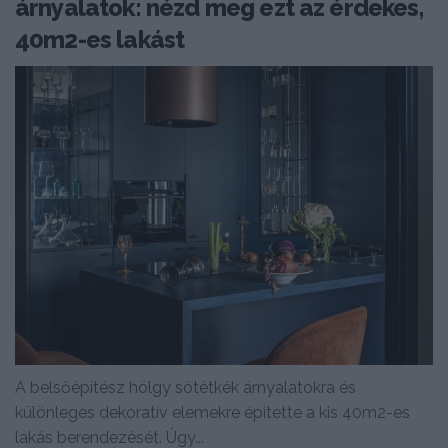
árnyalatok: nézd meg ezt az érdekes,
40m2-es lakást
A belsőépítész hölgy sötétkék árnyalatokra és
különleges dekoratív elemekre építette a kis 40m2-es
lakás berendezését. Úgy...