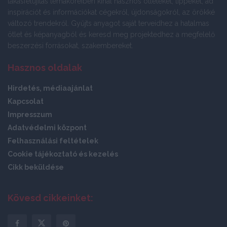
lakásfelújítás témaköreiben kínál hasznos ötleteket, tippeket, ad
inspirációt és információkat cégekről, újdonságokról, az örökké
változó trendekről. Gyűjts anyagot saját terveidhez a hatalmas
ötlet és képanyagból és keresd meg projektedhez a megfelelő
beszerzési forrásokat, szakembereket.
Hasznos oldalak
Hirdetés, médiaajánlat
Kapcsolat
Impresszum
Adatvédelmi központ
Felhasználási feltételek
Cookie tájékoztató és kezelés
Cikk beküldése
Kövesd cikkeinket: