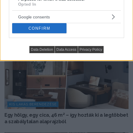
Opted In
TOVÁBBIAK BETÖLTÉSE
Google consents
CONFIRM
Data Deletion
Data Access
Privacy Policy
KIS LAKÁS BERENDEZÉSE
Egy hölgy, egy cica, 46 m² – így hozták ki a legtöbbet
a szabálytalan alaprajzból