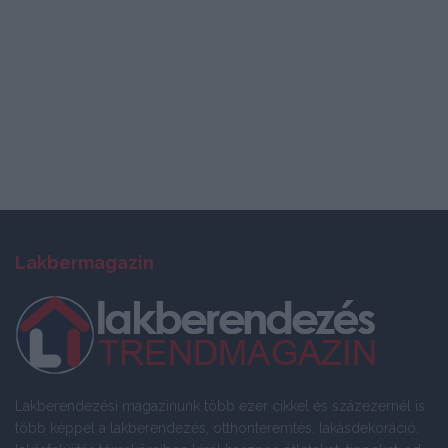
Lakbermagazin
Lakberendezési magazinunk több ezer cikkel és százezernél is
több képpel a lakberendezés, otthonteremtés, lakásdekoráció,