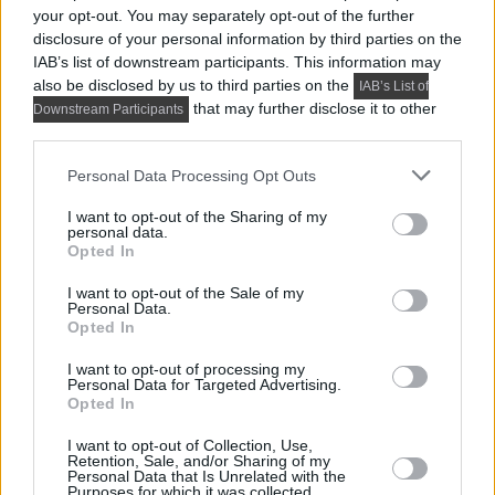
Praktikus lakberendezési ötletek
your opt-out. You may separately opt-out of the further
disclosure of your personal information by third parties on the
IAB’s list of downstream participants. This information may
also be disclosed by us to third parties on the
IAB’s List of
that may further disclose it to other
Downstream Participants
third parties.
Please note that this website/app uses one or more Google
Personal Data Processing Opt Outs
services and may gather and store information including but
not limited to your visit or usage behaviour. You may click to
I want to opt-out of the Sharing of my
personal data.
grant or deny consent to Google and its third-party tags to
Opted In
use your data for below specified purposes in below Google
consent section.
I want to opt-out of the Sale of my
Personal Data.
Opted In
I want to opt-out of processing my
PRAKTIKUS LAKBERENDEZÉSI ÖTLETEK, TIPPEK, TANÁCSOK
Personal Data for Targeted Advertising.
5 látványos hálószobai megoldás,
Opted In
amelyet később könnyű megbánni
I want to opt-out of Collection, Use,
Retention, Sale, and/or Sharing of my
Personal Data that Is Unrelated with the
Purposes for which it was collected.