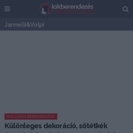
Jannelli&Volpi
KIS LAKÁS BERENDEZÉSE
Különleges dekoráció, sötétkék