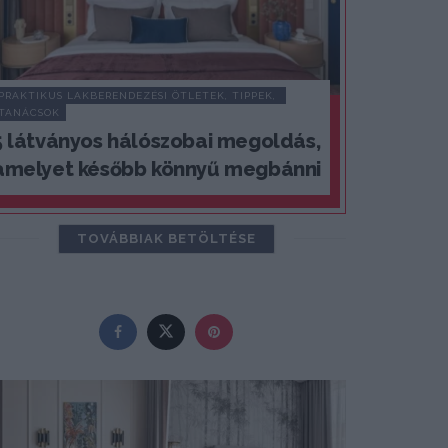
PRAKTIKUS LAKBERENDEZÉSI ÖTLETEK, TIPPEK, 
TANÁCSOK
5 látványos hálószobai megoldás,
amelyet később könnyű megbánni
TOVÁBBIAK BETÖLTÉSE