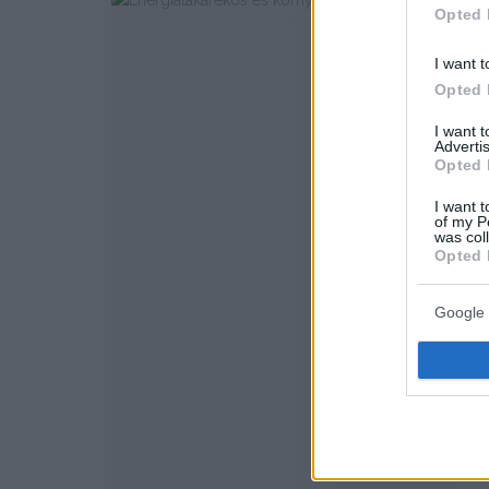
Opted 
I want t
Opted 
I want 
Advertis
Opted 
I want t
of my P
was col
Opted 
Google 