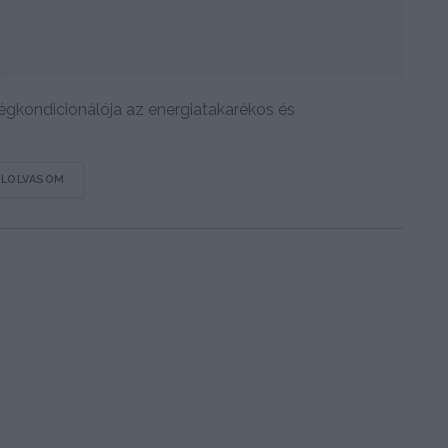
 légkondicionálója az energiatakarékos és
DETAILS
ELOLVASOM