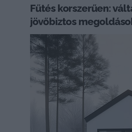
Fűtés korszerűen: vál
jövőbiztos megoldáso