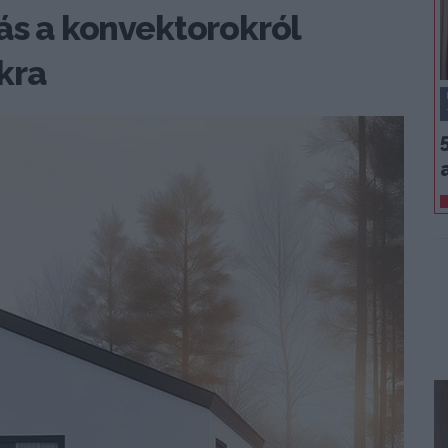
tás a konvektorokról
kra