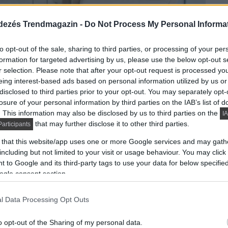
dezés Trendmagazin -
Do Not Process My Personal Informa
to opt-out of the sale, sharing to third parties, or processing of your per
formation for targeted advertising by us, please use the below opt-out s
r selection. Please note that after your opt-out request is processed y
eing interest-based ads based on personal information utilized by us or
konysággal, kifinomult egészségmegóvó
disclosed to third parties prior to your opt-out. You may separately opt-
 Az LG Electronics (LG)...
losure of your personal information by third parties on the IAB’s list of
. This information may also be disclosed by us to third parties on the
IA
that may further disclose it to other third parties.
DETAILS
articipants
ELOLVASOM
 that this website/app uses one or more Google services and may gath
including but not limited to your visit or usage behaviour. You may click 
 to Google and its third-party tags to use your data for below specifi
örnyezetbarát az LG két
ogle consent section.
légkondicionálója
l Data Processing Opt Outs
o opt-out of the Sharing of my personal data.