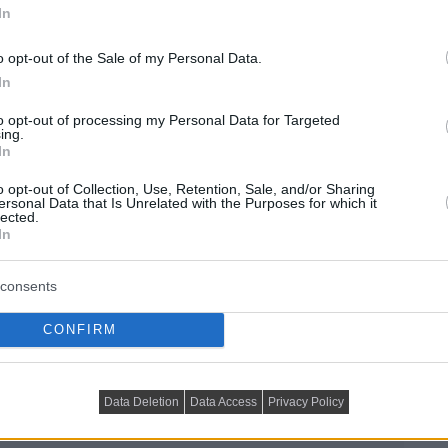
In
o opt-out of the Sale of my Personal Data.
In
to opt-out of processing my Personal Data for Targeted
ing.
In
o opt-out of Collection, Use, Retention, Sale, and/or Sharing
ersonal Data that Is Unrelated with the Purposes for which it
lected.
In
consents
CONFIRM
Data Deletion
Data Access
Privacy Policy