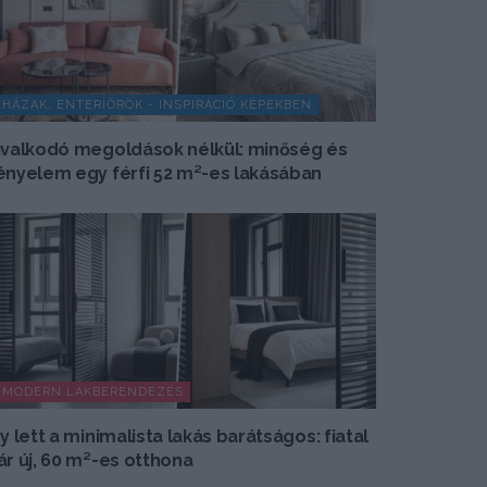
HÁZAK, ENTERIŐRÖK - INSPIRÁCIÓ KÉPEKBEN
ivalkodó megoldások nélkül: minőség és
ényelem egy férfi 52 m²-es lakásában
MODERN LAKBERENDEZÉS
gy lett a minimalista lakás barátságos: fiatal
ár új, 60 m²-es otthona