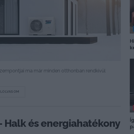
H
k
szempontjai ma már minden otthonban rendkívül
DETAILS
ELOLVASOM
Í
— Halk és energiahatékony
p