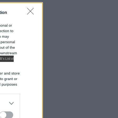
tion
sonal or
ection to
ou may
 personal
out of the
 downstream
B’s List of
er and store
to grant or
ed purposes