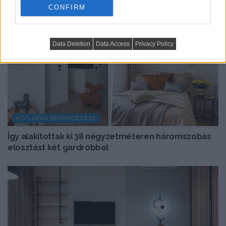
CONFIRM
Data Deletion
Data Access
Privacy Policy
KIS LAKÁS BERENDEZÉSE
Így alakítottak ki 38 négyzetméteren háromszobás
elosztást két gardróbbal