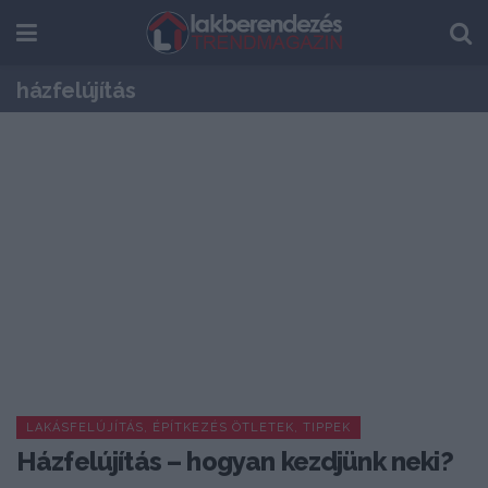
házfelújítás
LAKÁSFELÚJÍTÁS, ÉPÍTKEZÉS ÖTLETEK, TIPPEK
Házfelújítás – hogyan kezdjünk neki?