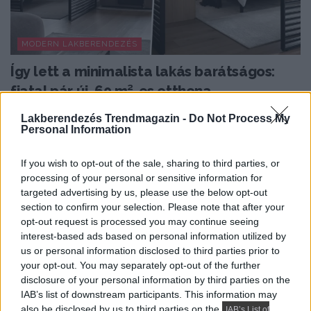
MODERN LAKBERENDEZÉS
Így lett a minimalista lakás barátságos:
fiatal pár új, 60 m²-es otthona
A 60 négyzetméteres lakást egy fiatal pár számára
Lakberendezés Trendmagazin -
Do Not Process My
Personal Information
alakították ki, akik sokat utaznak, szívesen fogadnak...
If you wish to opt-out of the sale, sharing to third parties, or
processing of your personal or sensitive information for
TOVÁBBIAK BETÖLTÉSE
targeted advertising by us, please use the below opt-out
section to confirm your selection. Please note that after your
opt-out request is processed you may continue seeing
Praktikus lakberendezési ötletek
interest-based ads based on personal information utilized by
us or personal information disclosed to third parties prior to
your opt-out. You may separately opt-out of the further
disclosure of your personal information by third parties on the
IAB’s list of downstream participants. This information may
also be disclosed by us to third parties on the
IAB’s List of