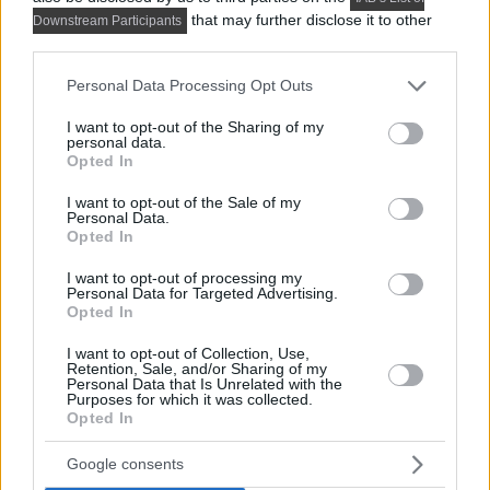
that may further disclose it to other
Downstream Participants
third parties.
Please note that this website/app uses one or more Google
Personal Data Processing Opt Outs
services and may gather and store information including but
not limited to your visit or usage behaviour. You may click to
I want to opt-out of the Sharing of my
personal data.
grant or deny consent to Google and its third-party tags to
Opted In
use your data for below specified purposes in below Google
consent section.
I want to opt-out of the Sale of my
Personal Data.
Opted In
PRAKTIKUS LAKBERENDEZÉSI ÖTLETEK, TIPPEK, TANÁCSOK
5 látványos hálószobai megoldás,
I want to opt-out of processing my
Personal Data for Targeted Advertising.
amelyet később könnyű megbánni
Opted In
I want to opt-out of Collection, Use,
Retention, Sale, and/or Sharing of my
TOVÁBBIAK BETÖLTÉSE
Personal Data that Is Unrelated with the
Purposes for which it was collected.
Opted In
Google consents