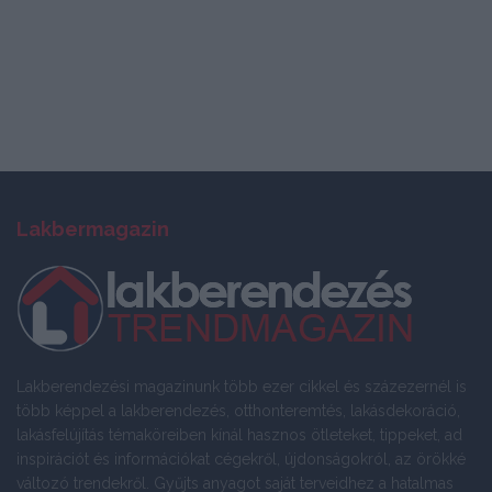
Lakbermagazin
Lakberendezési magazinunk több ezer cikkel és százezernél is
több képpel a lakberendezés, otthonteremtés, lakásdekoráció,
lakásfelújítás témaköreiben kínál hasznos ötleteket, tippeket, ad
inspirációt és információkat cégekről, újdonságokról, az örökké
változó trendekről. Gyűjts anyagot saját terveidhez a hatalmas