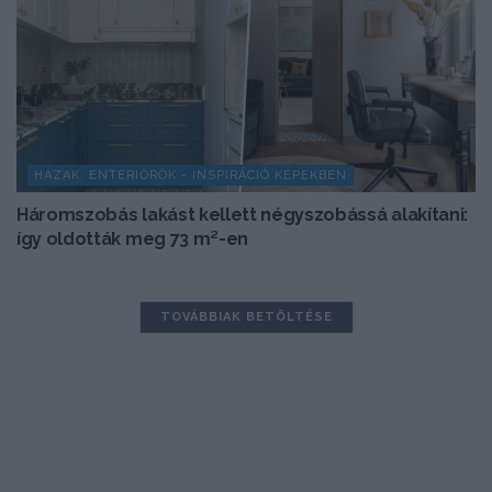
HÁZAK, ENTERIŐRÖK - INSPIRÁCIÓ KÉPEKBEN
Háromszobás lakást kellett négyszobássá alakítani:
így oldották meg 73 m²-en
TOVÁBBIAK BETÖLTÉSE