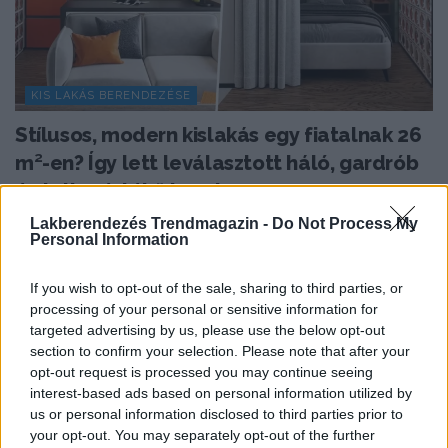
KIS LAKÁS BERENDEZÉSE
Stílusos, modern kislakás egy fiatalnak 26
m²-en? Így lett leválasztott háló, gardrób
és teljes értékű konyha
Mindössze 26 négyzetméteren kellett kialakítani egy
Lakberendezés Trendmagazin -
Do Not Process My
Personal Information
fiatal férfi számára olyan otthont, amelyben a kis
alapterület...
If you wish to opt-out of the sale, sharing to third parties, or
processing of your personal or sensitive information for
targeted advertising by us, please use the below opt-out
TOVÁBBIAK BETÖLTÉSE
section to confirm your selection. Please note that after your
opt-out request is processed you may continue seeing
interest-based ads based on personal information utilized by
us or personal information disclosed to third parties prior to
Praktikus lakberendezési ötletek
your opt-out. You may separately opt-out of the further