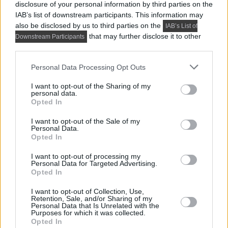
disclosure of your personal information by third parties on the
IAB’s list of downstream participants. This information may
also be disclosed by us to third parties on the
IAB’s List of
that may further disclose it to other
Downstream Participants
third parties.
Please note that this website/app uses one or more Google
Personal Data Processing Opt Outs
services and may gather and store information including but
not limited to your visit or usage behaviour. You may click to
I want to opt-out of the Sharing of my
personal data.
grant or deny consent to Google and its third-party tags to
Opted In
use your data for below specified purposes in below Google
consent section.
I want to opt-out of the Sale of my
Personal Data.
Opted In
I want to opt-out of processing my
PRAKTIKUS LAKBERENDEZÉSI ÖTLETEK, TIPPEK, TANÁCSOK
Personal Data for Targeted Advertising.
5 látványos hálószobai megoldás,
Opted In
amelyet később könnyű megbánni
I want to opt-out of Collection, Use,
Retention, Sale, and/or Sharing of my
Personal Data that Is Unrelated with the
Purposes for which it was collected.
TOVÁBBIAK BETÖLTÉSE
Opted In