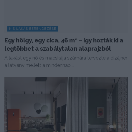
KIS LAKÁS BERENDEZÉSE
Egy hölgy, egy cica, 46 m² – így hozták ki a
legtöbbet a szabálytalan alaprajzból
A lakást egy nő és macskája számára tervezte a dizájner,
a látvány mellett a mindennapi...