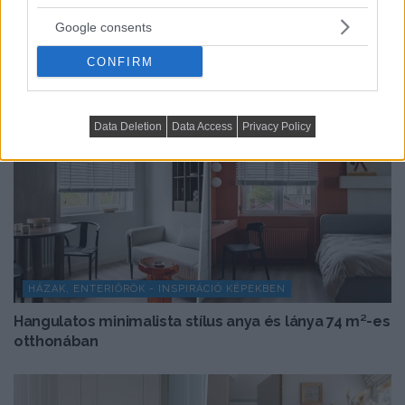
Google consents
CONFIRM
Data Deletion
Data Access
Privacy Policy
HÁZAK, ENTERIŐRÖK - INSPIRÁCIÓ KÉPEKBEN
Hangulatos minimalista stílus anya és lánya 74 m²-es
otthonában