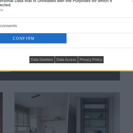
ersonal Data that Is Unrelated with the Purposes for which it
lected.
In
consents
CONFIRM
tt négyszobássá alakítani: 
Data Deletion
Data Access
Privacy Policy
-en