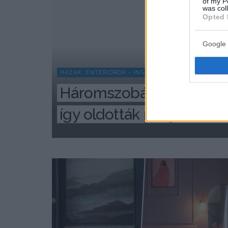
of my P
was col
Opted 
Google 
HÁZAK, ENTERIŐRÖK - INSPIRÁCIÓ KÉPEKBEN
Háromszobás lakást kelle
így oldották meg 73 m²