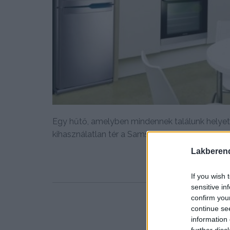
Egy hűtő, amelyben mindennek találunk helyet
kihasználatlan tér a Samsung...
Lakberen
If you wish 
sensitive in
confirm you
continue se
information 