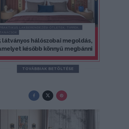
PRAKTIKUS LAKBERENDEZÉSI ÖTLETEK, TIPPEK, 
TANÁCSOK
5 látványos hálószobai megoldás,
amelyet később könnyű megbánni
TOVÁBBIAK BETÖLTÉSE