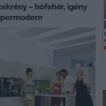
ekrény – hófehér, igény
 hipermodern