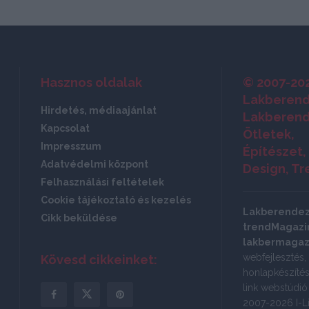
Hasznos oldalak
© 2007-20
Lakberend
Hirdetés, médiaajánlat
Lakberend
Kapcsolat
Ötletek,
Impresszum
Építészet,
Adatvédelmi központ
Design, Tr
Felhasználási feltételek
Cookie tájékoztató és kezelés
Lakberende
Cikk beküldése
trendMagazin
lakbermagaz
webfejlesztés,
Kövesd cikkeinket:
honlapkészítés:
link webstúdi
2007-2026 I-Li