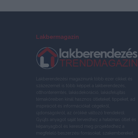
Lakbermagazin
Lakberendezési magazinunk több ezer cikkel és
százezernél is több képpel a lakberendezés,
otthonteremtés, lakásdekoráció, lakásfelújítás
témaköreiben kínál hasznos ötleteket, tippeket, ad
inspirációt és információkat cégekről,
újdonságokról, az örökké változó trendekről.
Gyűjts anyagot saját terveidhez a hatalmas ötlet és
képanyagból és keresd meg projektedhez a
megfelelő beszerzési forrásokat, szakembereket.