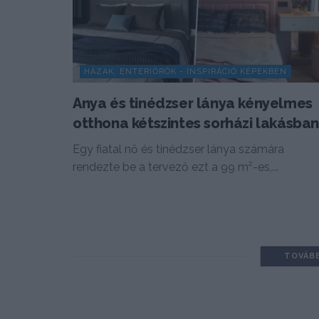
HÁZAK, ENTERIŐRÖK - INSPIRÁCIÓ KÉPEKBEN
Anya és tinédzser lánya kényelmes
otthona kétszintes sorházi lakásba
Egy fiatal nő és tinédzser lánya számára
rendezte be a tervező ezt a 99 m²-es,...
TOVÁB