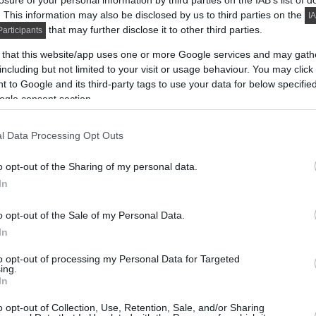
losure of your personal information by third parties on the IAB’s list of
. This information may also be disclosed by us to third parties on the
IA
that may further disclose it to other third parties.
articipants
 that this website/app uses one or more Google services and may gath
including but not limited to your visit or usage behaviour. You may click 
 to Google and its third-party tags to use your data for below specifi
ogle consent section.
l Data Processing Opt Outs
o opt-out of the Sharing of my personal data.
In
o opt-out of the Sale of my Personal Data.
In
to opt-out of processing my Personal Data for Targeted
ing.
In
o opt-out of Collection, Use, Retention, Sale, and/or Sharing