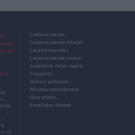
Lakberendezés
26
Lakberendezési ötletek
ezés,
ezési
Lakásfelszerelés
Lakberendezők munkái
Inspirációk, fotók, tipptár
end
Cégajánló
Modern építészet
Kis lakás berendezése
zés
Okos otthon
 -
Panellakás ötletek
in.hu
 i-
ó ©
nk Kft