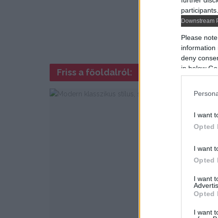
further disc
participants
Downstream P
Please note
information 
deny consent
in below Go
Friss a főoldalról:
Persona
I want t
Opted 
I want t
Opted 
I want 
Advertis
Opted 
I want t