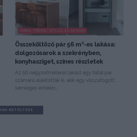
HÍREK, TREND, STÍLUS ÉS DESIGN
Összeköltöző pár 56 m²-es lakása:
n
dolgozósarok a szekrényben,
konyhasziget, színes részletek
Az 56 négyzetméteres lakást egy fiatal pár
számára alakították ki, akik egy visszafogott,
semleges enteriőr...
BIAK BETÖLTÉSE