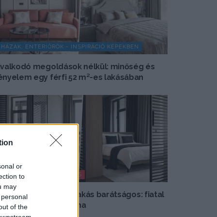
HÁZAK, ENTERIŐRÖK - INSPIRÁCIÓ KÉPEKBEN
ivalkodó megoldások nélkül: minőség és
ényelem egy férfi 52 m²-es lakásában
tion
sonal or
MODERN LAKBERENDEZÉS
ection to
ou may
gy lett a minimalista lakás barátságos: fiatal
 personal
ár új, 60 m²-es otthona
out of the