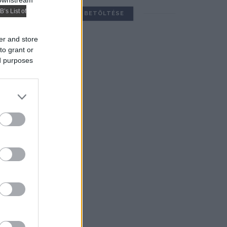
 downstream
B’s List of
TOVÁBBIAK BETÖLTÉSE
er and store
to grant or
ed purposes