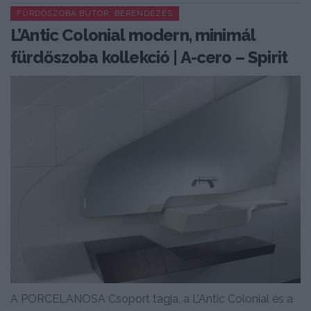
FÜRDŐSZOBA BÚTOR, BERENDEZÉS
L’Antic Colonial modern, minimál
fürdőszoba kollekció | A-cero – Spirit
A PORCELANOSA Csoport tagja, a L’Antic Colonial és a