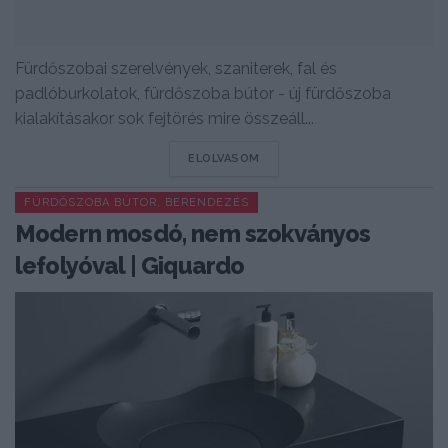
Fürdőszobai szerelvények, szaniterek, fal és
padlóburkolatok, fürdőszoba bútor - új fürdőszoba
kialakításakor sok fejtörés mire összeáll...
DETAILS
ELOLVASOM
FÜRDŐSZOBA BÚTOR, BERENDEZÉS
Modern mosdó, nem szokványos
lefolyóval | Giquardo