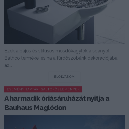
Ezek a bájos és stílusos mosdókagylók a spanyol
Bathco termékei és ha a fürdőszobánk dekorációjába
az...
DETAILS
ELOLVASOM
ESEMÉNYNAPTÁR, SAJTÓKÖZLEMÉNYEK
A harmadik óriásáruházát nyitja a
Bauhaus Maglódon