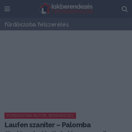
fürdőszoba felszerelés
FÜRDŐSZOBA BÚTOR, BERENDEZÉS
Laufen szaniter – Palomba