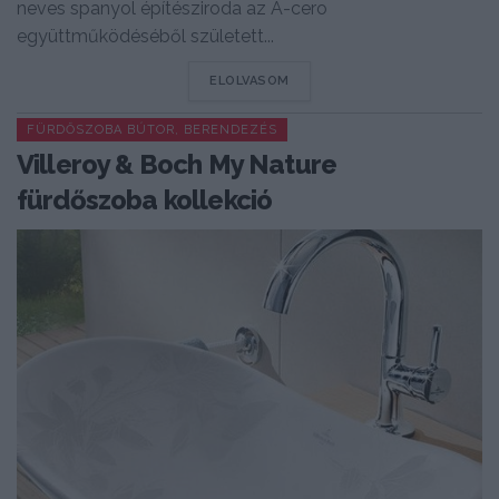
neves spanyol építésziroda az A-cero
együttműködéséből született...
DETAILS
ELOLVASOM
FÜRDŐSZOBA BÚTOR, BERENDEZÉS
Villeroy & Boch My Nature
fürdőszoba kollekció