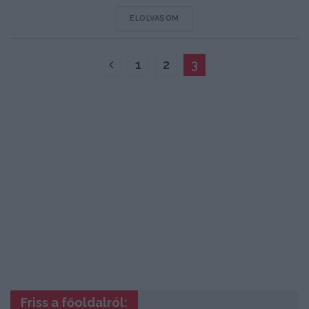
DETAILS
ELOLVASOM
1
2
3
Friss a főoldalról: