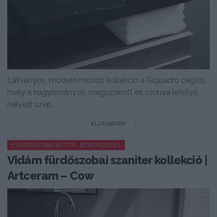
Látványos, modern mosdó kollekció a Giquadro cégtől,
mely a hagyományos, megszokott és csúnya lefolyó
helyett szép,...
DETAILS
ELOLVASOM
FÜRDŐSZOBA BÚTOR, BERENDEZÉS
Vidám fürdőszobai szaniter kollekció |
Artceram – Cow