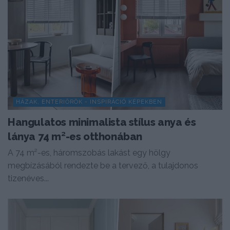
HÁZAK, ENTERIŐRÖK - INSPIRÁCIÓ KÉPEKBEN
Hangulatos minimalista stílus anya és
lánya 74 m²-es otthonában
A 74 m²-es, háromszobás lakást egy hölgy
megbízásából rendezte be a tervező, a tulajdonos
tizenéves...