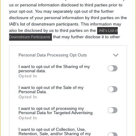
us or personal information disclosed to third parties prior to
your opt-out. You may separately opt-out of the further
disclosure of your personal information by third parties on the
IAB’s list of downstream participants. This information may
also be disclosed by us to third parties on the
IAB’s List of
that may further disclose it to other
Downstream Participants
third parties.
Please note that this website/app uses one or more Google
Personal Data Processing Opt Outs
services and may gather and store information including but
not limited to your visit or usage behaviour. You may click to
I want to opt-out of the Sharing of my
personal data.
grant or deny consent to Google and its third-party tags to
Opted In
use your data for below specified purposes in below Google
consent section.
I want to opt-out of the Sale of my
Personal Data.
Modern WC ülőke rengeteg kényelmi szolgáltatással -
Opted In
DURAVIT SensoWash Starck 3. Philippe Starck a neves
I want to opt-out of processing my
designer...
Personal Data for Targeted Advertising.
Opted In
DETAILS
ELOLVASOM
I want to opt-out of Collection, Use,
Retention, Sale, and/or Sharing of my
FÜRDŐSZOBA BÚTOR, BERENDEZÉS