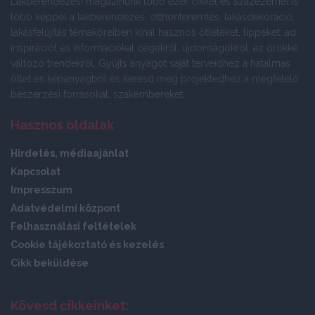
Lakberendezési magazinunk több ezer cikkel és százezernél is
több képpel a lakberendezés, otthonteremtés, lakásdekoráció,
lakásfelújítás témaköreiben kínál hasznos ötleteket, tippeket, ad
inspirációt és információkat cégekről, újdonságokról, az örökké
változó trendekről. Gyűjts anyagot saját terveidhez a hatalmas
ötlet és képanyagból és keresd meg projektedhez a megfelelő
beszerzési forrásokat, szakembereket.
Hasznos oldalak
Hirdetés, médiaajánlat
Kapcsolat
Impresszum
Adatvédelmi központ
Felhasználási feltételek
Cookie tájékoztató és kezelés
Cikk beküldése
Kövesd cikkeinket: