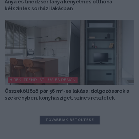
Anya és tinédzser lánya kényelmes otthona
kétszintes sorházi lakásban
HÍREK, TREND, STÍLUS ÉS DESIGN
Összeköltöző pár 56 m²-es lakása: dolgozósarok a
szekrényben, konyhasziget, színes részletek
TOVÁBBIAK BETÖLTÉSE