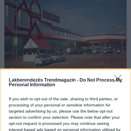
A harmadik oriásáruházát nyitja a Bauhaus Maglódon. A
Lakberendezés Trendmagazin -
Do Not Process My
Personal Information
8,5 milliárd forint értékű új beruházás közel 130...
If you wish to opt-out of the sale, sharing to third parties, or
DETAILS
ELOLVASOM
processing of your personal or sensitive information for
targeted advertising by us, please use the below opt-out
FÜRDŐSZOBA BÚTOR, BERENDEZÉS
section to confirm your selection. Please note that after your
WC ülőke sok extrával
opt-out request is processed you may continue seeing
interest-based ads based on personal information utilized by