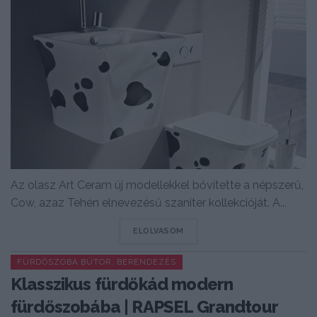
Az olasz Art Ceram új modellekkel bővítette a népszerű,
Cow, azaz Tehén elnevezésű szaniter kollekcióját. A...
DETAILS
ELOLVASOM
FÜRDŐSZOBA BÚTOR, BERENDEZÉS
Klasszikus fürdőkád modern
fürdőszobába | RAPSEL Grandtour