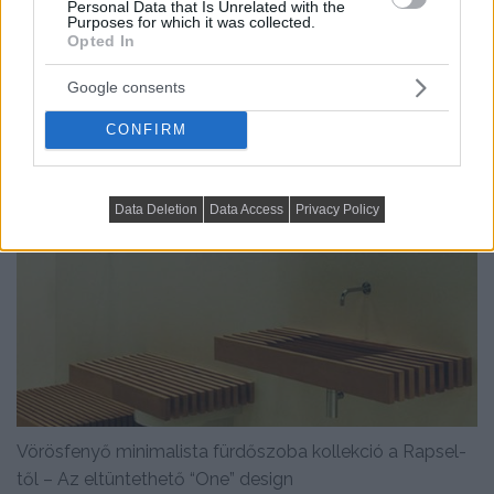
Personal Data that Is Unrelated with the
Purposes for which it was collected.
Minimalista, de meleg hangulatú
Opted In
fürdőszoba kollekció
Google consents
CONFIRM
Data Deletion
Data Access
Privacy Policy
Vörösfenyő minimalista fürdőszoba kollekció a Rapsel-
től – Az eltüntethető “One” design