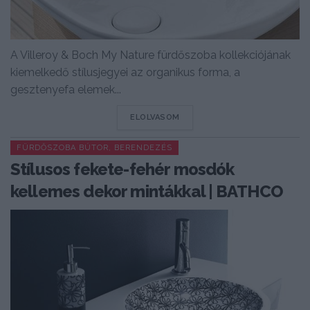
A Villeroy & Boch My Nature fürdőszoba kollekciójának
kiemelkedő stílusjegyei az organikus forma, a
gesztenyefa elemek...
DETAILS
ELOLVASOM
FÜRDŐSZOBA BÚTOR, BERENDEZÉS
Stílusos fekete-fehér mosdók
kellemes dekor mintákkal | BATHCO