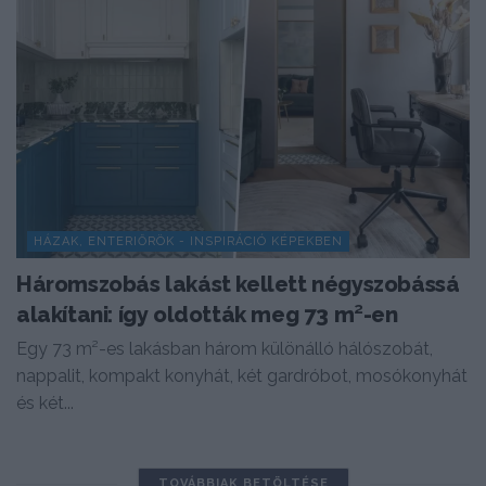
HÁZAK, ENTERIŐRÖK - INSPIRÁCIÓ KÉPEKBEN
Háromszobás lakást kellett négyszobássá
alakítani: így oldották meg 73 m²-en
Egy 73 m²-es lakásban három különálló hálószobát,
nappalit, kompakt konyhát, két gardróbot, mosókonyhát
és két...
TOVÁBBIAK BETÖLTÉSE