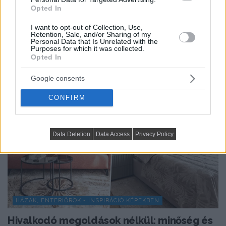
Opted In
konyhasziget, színes részletek
I want to opt-out of Collection, Use,
Retention, Sale, and/or Sharing of my
Personal Data that Is Unrelated with the
Purposes for which it was collected.
Opted In
Google consents
CONFIRM
Data Deletion
Data Access
Privacy Policy
HÁZAK, ENTERIŐRÖK - INSPIRÁCIÓ KÉPEKBEN
Hivalkodó megoldások nélkül: minőség és