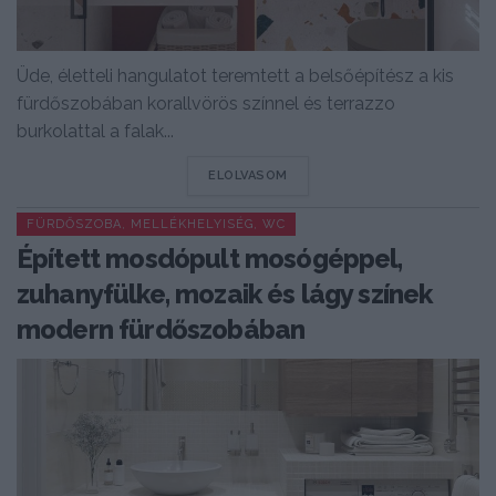
Üde, életteli hangulatot teremtett a belsőépítész a kis
fürdőszobában korallvörös színnel és terrazzo
burkolattal a falak...
DETAILS
ELOLVASOM
FÜRDŐSZOBA, MELLÉKHELYISÉG, WC
Épített mosdópult mosógéppel,
zuhanyfülke, mozaik és lágy színek
modern fürdőszobában