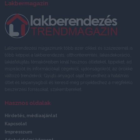
Lakbermagazin
Lakberendezési magazinunk több ezer cikkel és százezernél is
több képpel a lakberendezés, otthonteremtés, lakásdekoráció,
lakásfelújítás témaköreiben kínál hasznos ötleteket, tippeket, ad
inspirációt és információkat cégekről, újdonságokról, az örökké
változó trendekről. Gyűjts anyagot saját terveidhez a hatalmas
ötlet és képanyagból és keresd meg projektedhez a megfelelő
beszerzési forrásokat, szakembereket.
Hasznos oldalak
Hirdetés, médiaajánlat
Kapcsolat
Impresszum