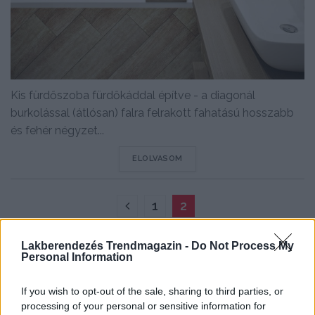
Kis fürdőszoba fürdőkáddal építve - a diagonál
burkolással (átlósan) falra felrakott fahatású hosszabb
és fehér négyzet...
DETAILS
ELOLVASOM
1
2
Lakberendezés Trendmagazin -
Do Not Process My
Personal Information
If you wish to opt-out of the sale, sharing to third parties, or
processing of your personal or sensitive information for