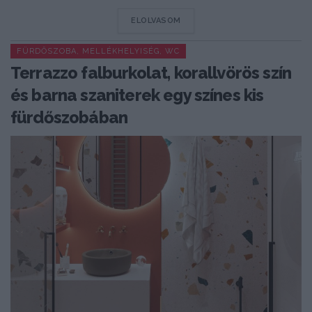
DETAILS
ELOLVASOM
FÜRDŐSZOBA, MELLÉKHELYISÉG, WC
Terrazzo falburkolat, korallvörös szín
és barna szaniterek egy színes kis
fürdőszobában