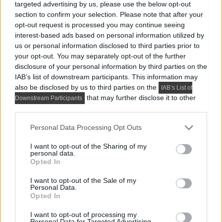
targeted advertising by us, please use the below opt-out
section to confirm your selection. Please note that after your
opt-out request is processed you may continue seeing
interest-based ads based on personal information utilized by
us or personal information disclosed to third parties prior to
your opt-out. You may separately opt-out of the further
disclosure of your personal information by third parties on the
IAB’s list of downstream participants. This information may
also be disclosed by us to third parties on the
IAB’s List of
Friss a főoldalról:
that may further disclose it to other
Downstream Participants
third parties.
Please note that this website/app uses one or more Google
Personal Data Processing Opt Outs
services and may gather and store information including but
not limited to your visit or usage behaviour. You may click to
I want to opt-out of the Sharing of my
personal data.
grant or deny consent to Google and its third-party tags to
Opted In
use your data for below specified purposes in below Google
consent section.
I want to opt-out of the Sale of my
Personal Data.
HÍREK, TREND, STÍLUS ÉS DESIGN
Opted In
Összeköltöző pár 56 m²-es lakása: 
I want to opt-out of processing my
dolgozósarok a szekrényben, 
Personal Data for Targeted Advertising.