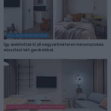
KIS LAKÁS BERENDEZÉSE
Így alakítottak ki 38 négyzetméteren háromszobás
elosztást két gardróbbal
HÁZTARTÁSI GÉPEK, BERENDEZÉSEK