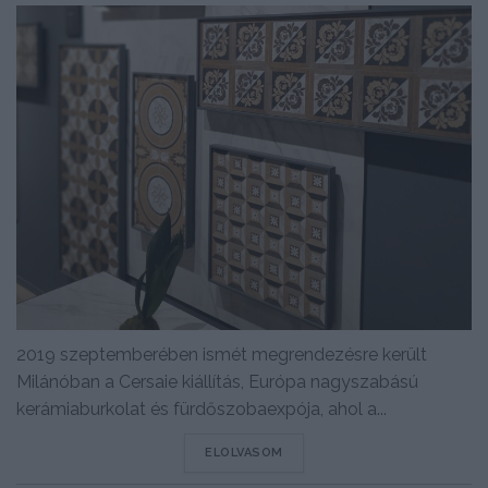
2019 szeptemberében ismét megrendezésre került
Milánóban a Cersaie kiállítás, Európa nagyszabású
kerámiaburkolat és fürdőszobaexpója, ahol a...
DETAILS
ELOLVASOM