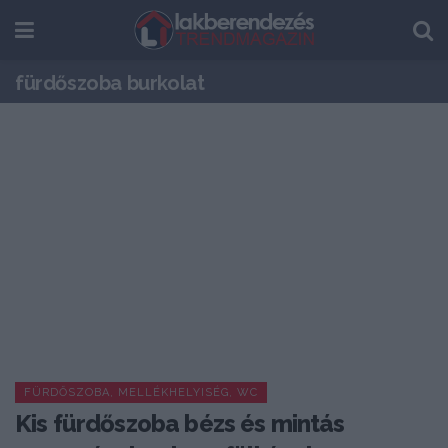
fürdőszoba burkolat
FÜRDŐSZOBA, MELLÉKHELYISÉG, WC
Kis fürdőszoba bézs és mintás