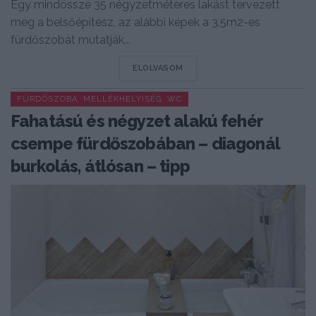
Egy mindössze 35 négyzetméteres lakást tervezett
meg a belsőépítész, az alábbi képek a 3.5m2-es
fürdőszobát mutatják...
DETAILS
ELOLVASOM
FÜRDŐSZOBA, MELLÉKHELYISÉG, WC
Fahatású és négyzet alakú fehér
csempe fürdőszobában – diagonál
burkolás, átlósan – tipp