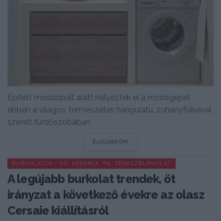
Épített mosdópult alatt helyezték el a mosógépet
ebben a világos, természetes hangulatú, zuhanyfülkével
szerelt fürdőszobában.
DETAILS
ELOLVASOM
BURKOLATOK - KŐ, KERÁMIA, FA, TERASZBURKOLAT
A legújabb burkolat trendek, öt
irányzat a következő évekre az olasz
Cersaie kiállításról