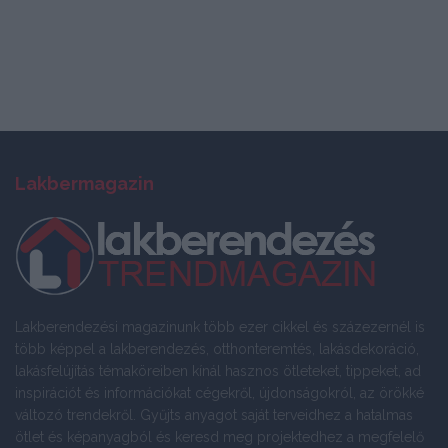
Lakbermagazin
Lakberendezési magazinunk több ezer cikkel és százezernél is
több képpel a lakberendezés, otthonteremtés, lakásdekoráció,
lakásfelújítás témaköreiben kínál hasznos ötleteket, tippeket, ad
inspirációt és információkat cégekről, újdonságokról, az örökké
változó trendekről. Gyűjts anyagot saját terveidhez a hatalmas
ötlet és képanyagból és keresd meg projektedhez a megfelelő