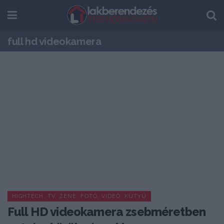
full hd videokamera
HIGHTECH, TV, ZENE, FOTÓ, VIDEÓ, KÜTYÜ
Full HD videokamera zsebméretben