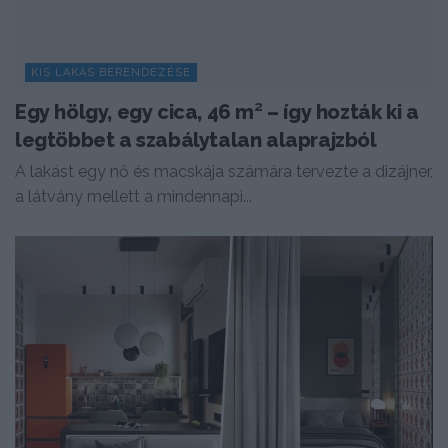
KIS LAKÁS BERENDEZÉSE
Egy hölgy, egy cica, 46 m² – így hozták ki a
legtöbbet a szabálytalan alaprajzból
A lakást egy nő és macskája számára tervezte a dizájner,
a látvány mellett a mindennapi...