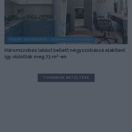
HÁZAK, ENTERIŐRÖK - INSPIRÁCIÓ KÉPEKBEN
Háromszobás lakást kellett négyszobássá alakítani:
így oldották meg 73 m²-en
TOVÁBBIAK BETÖLTÉSE