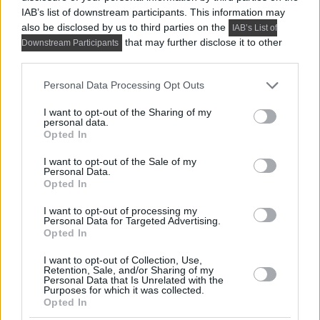
IAB’s list of downstream participants. This information may
also be disclosed by us to third parties on the
IAB’s List of
that may further disclose it to other
Downstream Participants
third parties.
Please note that this website/app uses one or more Google
Personal Data Processing Opt Outs
services and may gather and store information including but
not limited to your visit or usage behaviour. You may click to
I want to opt-out of the Sharing of my
personal data.
grant or deny consent to Google and its third-party tags to
Opted In
use your data for below specified purposes in below Google
consent section.
I want to opt-out of the Sale of my
Personal Data.
Opted In
PRAKTIKUS LAKBERENDEZÉSI ÖTLETEK, TIPPEK, TANÁCSOK
I want to opt-out of processing my
5 látványos hálószobai megoldás,
Personal Data for Targeted Advertising.
Opted In
amelyet később könnyű megbánni
I want to opt-out of Collection, Use,
Retention, Sale, and/or Sharing of my
Personal Data that Is Unrelated with the
Purposes for which it was collected.
TOVÁBBIAK BETÖLTÉSE
Opted In