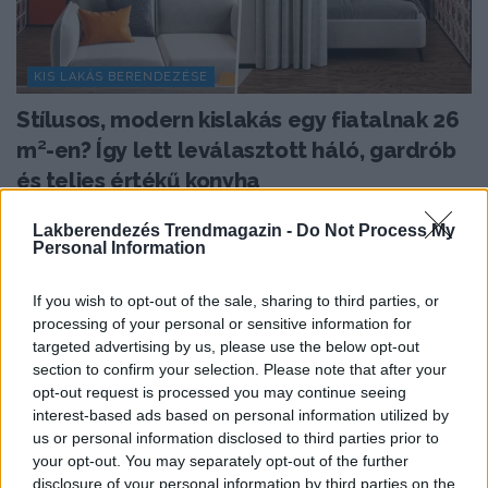
KIS LAKÁS BERENDEZÉSE
Stílusos, modern kislakás egy fiatalnak 26
m²-en? Így lett leválasztott háló, gardrób
és teljes értékű konyha
Mindössze 26 négyzetméteren kellett kialakítani egy
Lakberendezés Trendmagazin -
Do Not Process My
fiatal férfi számára olyan otthont, amelyben a kis
Personal Information
alapterület...
If you wish to opt-out of the sale, sharing to third parties, or
processing of your personal or sensitive information for
targeted advertising by us, please use the below opt-out
TOVÁBBIAK BETÖLTÉSE
section to confirm your selection. Please note that after your
opt-out request is processed you may continue seeing
interest-based ads based on personal information utilized by
Praktikus lakberendezési ötletek
us or personal information disclosed to third parties prior to
your opt-out. You may separately opt-out of the further
disclosure of your personal information by third parties on the