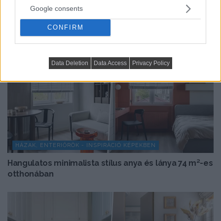
Google consents
CONFIRM
Data Deletion
Data Access
Privacy Policy
HÁZAK, ENTERIŐRÖK - INSPIRÁCIÓ KÉPEKBEN
Hangulatos minimalista stílus anya és lánya 74 m²-es
otthonában