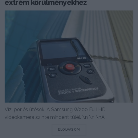
extrém körülményekhez
Víz, por és ütések. A Samsung W200 Full HD
videokamera szinte mindent túlél. \n \n \nA...
DETAILS
ELOLVASOM