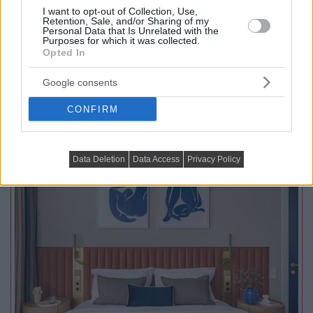
I want to opt-out of Collection, Use,
alakították ki, akik sokat utaznak, szívesen fogadnak...
Retention, Sale, and/or Sharing of my
Personal Data that Is Unrelated with the
Purposes for which it was collected.
Opted In
TOVÁBBIAK BETÖLTÉSE
Google consents
CONFIRM
Praktikus lakberendezési ötletek
Data Deletion
Data Access
Privacy Policy