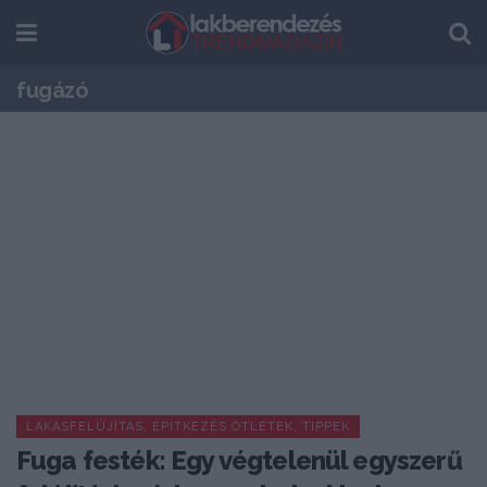
fugázó
LAKÁSFELÚJÍTÁS, ÉPÍTKEZÉS ÖTLETEK, TIPPEK
Fuga festék: Egy végtelenül egyszerű