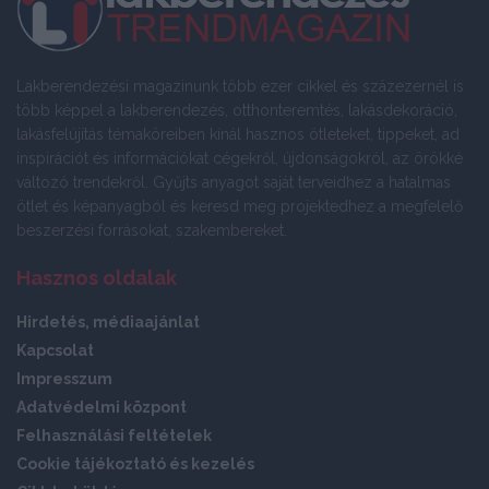
Lakberendezési magazinunk több ezer cikkel és százezernél is
több képpel a lakberendezés, otthonteremtés, lakásdekoráció,
lakásfelújítás témaköreiben kínál hasznos ötleteket, tippeket, ad
inspirációt és információkat cégekről, újdonságokról, az örökké
változó trendekről. Gyűjts anyagot saját terveidhez a hatalmas
ötlet és képanyagból és keresd meg projektedhez a megfelelő
beszerzési forrásokat, szakembereket.
Hasznos oldalak
Hirdetés, médiaajánlat
Kapcsolat
Impresszum
Adatvédelmi központ
Felhasználási feltételek
Cookie tájékoztató és kezelés