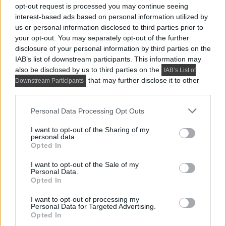
opt-out request is processed you may continue seeing
anyaghasználat, természetes árnyalatok...
interest-based ads based on personal information utilized by
us or personal information disclosed to third parties prior to
your opt-out. You may separately opt-out of the further
disclosure of your personal information by third parties on the
IAB’s list of downstream participants. This information may
also be disclosed by us to third parties on the
IAB’s List of
that may further disclose it to other
Downstream Participants
third parties.
Please note that this website/app uses one or more Google
Personal Data Processing Opt Outs
services and may gather and store information including but
not limited to your visit or usage behaviour. You may click to
I want to opt-out of the Sharing of my
personal data.
grant or deny consent to Google and its third-party tags to
Opted In
use your data for below specified purposes in below Google
consent section.
I want to opt-out of the Sale of my
Personal Data.
MODERN LAKBERENDEZÉS
Opted In
Így lett a minimalista lakás barátságos:
I want to opt-out of processing my
Personal Data for Targeted Advertising.
fiatal pár új, 60 m²-es otthona
Opted In
A 60 négyzetméteres lakást egy fiatal pár számára