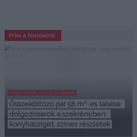
Friss a főoldalról:
HÍREK, TREND, STÍLUS ÉS DESIGN
Összeköltöző pár 56 m²-es lakása: 
dolgozósarok a szekrényben, 
konyhasziget, színes részletek