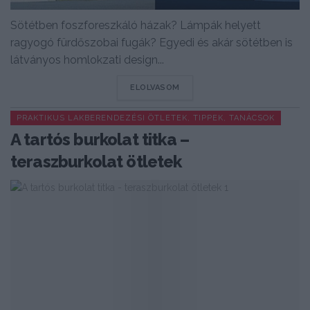
Sötétben foszforeszkáló házak? Lámpák helyett
ragyogó fürdőszobai fugák? Egyedi és akár sötétben is
látványos homlokzati design...
DETAILS
ELOLVASOM
PRAKTIKUS LAKBERENDEZÉSI ÖTLETEK, TIPPEK, TANÁCSOK
A tartós burkolat titka –
teraszburkolat ötletek