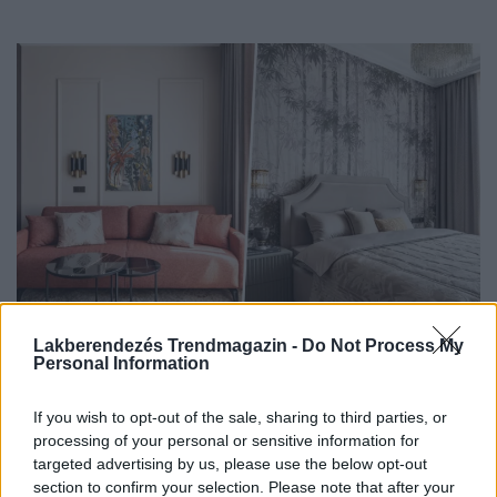
Lakberendezés Trendmagazin -
Do Not Process My
HÁZAK, ENTERIŐRÖK - INSPIRÁCIÓ KÉPEKBEN
Personal Information
Hivalkodó megoldások nélkül: minőség és
If you wish to opt-out of the sale, sharing to third parties, or
kényelem egy férfi 52 m²-es lakásában
processing of your personal or sensitive information for
targeted advertising by us, please use the below opt-out
Az 52 négyzetméteres, kétszobás lakás enteriőrje a
section to confirm your selection. Please note that after your
„csendes luxus” szemléletét követi: minőségi