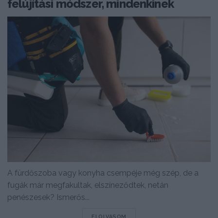
felújítási módszer, mindenkinek
A fürdőszoba vagy konyha csempéje még szép, de a
fugák már megfakultak, elszíneződtek, netán
penészesek? Ismerős...
DETAILS
ELOLVASOM