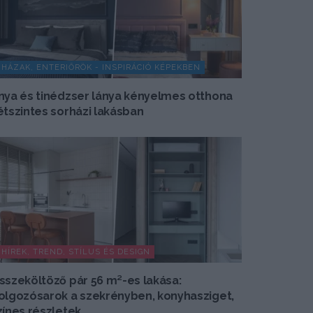
HÁZAK, ENTERIŐRÖK - INSPIRÁCIÓ KÉPEKBEN
nya és tinédzser lánya kényelmes otthona
étszintes sorházi lakásban
HÍREK, TREND, STÍLUS ÉS DESIGN
sszeköltöző pár 56 m²-es lakása:
olgozósarok a szekrényben, konyhasziget,
zínes részletek