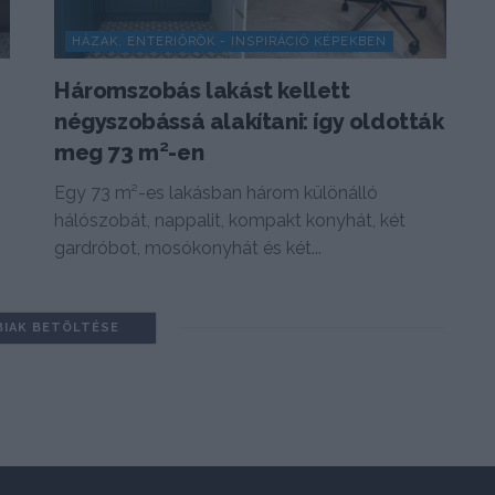
HÁZAK, ENTERIŐRÖK - INSPIRÁCIÓ KÉPEKBEN
Háromszobás lakást kellett
négyszobássá alakítani: így oldották
meg 73 m²-en
Egy 73 m²-es lakásban három különálló
hálószobát, nappalit, kompakt konyhát, két
gardróbot, mosókonyhát és két...
BIAK BETÖLTÉSE