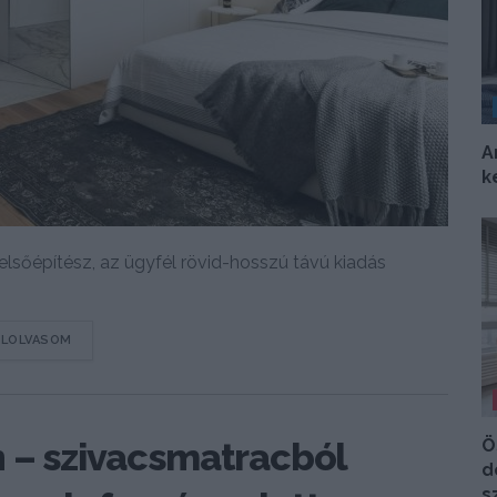
A
k
elsőépítész, az ügyfél rövid-hosszú távú kiadás
DETAILS
ELOLVASOM
Ö
n – szivacsmatracból
d
s