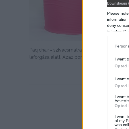
Downstream P
Please note
information 
deny consent
in below Go
Persona
Paq chair = szivacsmatracból fotelágy egy má
leforgása alatt. Azaz pontosan...
I want t
Opted 
I want t
Opted 
I want 
Advertis
Opted 
I want t
of my P
was col