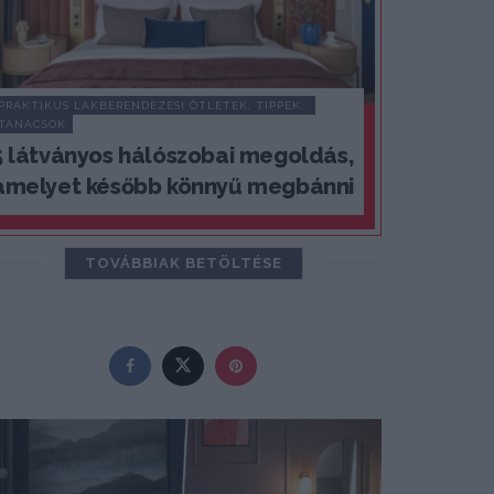
PRAKTIKUS LAKBERENDEZÉSI ÖTLETEK, TIPPEK, 
TANÁCSOK
5 látványos hálószobai megoldás,
amelyet később könnyű megbánni
TOVÁBBIAK BETÖLTÉSE