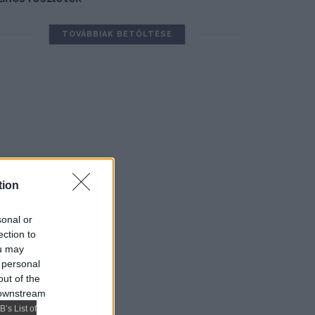
TOVÁBBIAK BETÖLTÉSE
tion
sonal or
ection to
ou may
 personal
out of the
 downstream
B’s List of