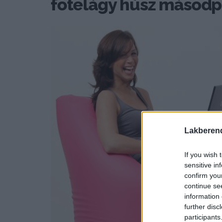
fotelágy húsz másodpe
Lakberen
If you wish 
sensitive in
confirm you
continue se
information 
further disc
participants