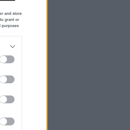
er and store
to grant or
ed purposes