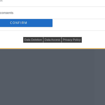
In
consents
CONFIRM
Data Deletion
Data Access
Privacy Policy