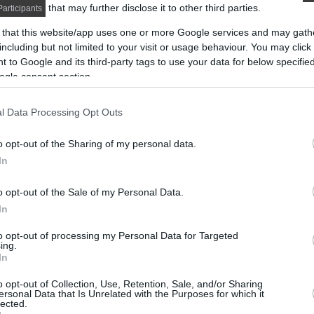
that may further disclose it to other third parties.
articipants
 that this website/app uses one or more Google services and may gath
including but not limited to your visit or usage behaviour. You may click 
 to Google and its third-party tags to use your data for below specifi
ogle consent section.
l Data Processing Opt Outs
sfél méteres cipzár segítségével, húsz másodperc
o opt-out of the Sharing of my personal data.
In
DETAILS
ELOLVASOM
o opt-out of the Sale of my Personal Data.
In
to opt-out of processing my Personal Data for Targeted
ing.
In
o opt-out of Collection, Use, Retention, Sale, and/or Sharing
ersonal Data that Is Unrelated with the Purposes for which it
lected.