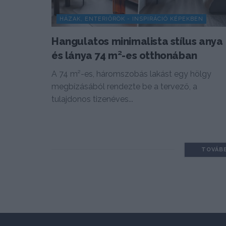
HÁZAK, ENTERIŐRÖK - INSPIRÁCIÓ KÉPEKBEN
Hangulatos minimalista stílus anya
és lánya 74 m²-es otthonában
A 74 m²-es, háromszobás lakást egy hölgy
megbízásából rendezte be a tervező, a
tulajdonos tizenéves...
TOVÁB