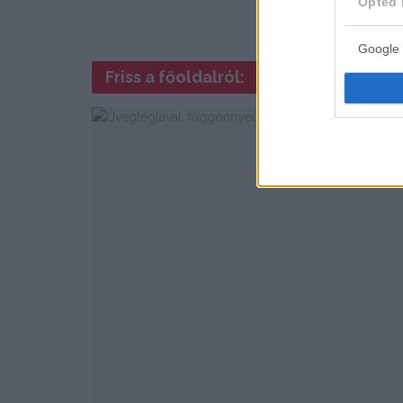
Opted 
Google 
Friss a főoldalról: