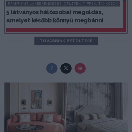
PRAKTIKUS LAKBERENDEZÉSI ÖTLETEK, TIPPEK, TANÁCSOK
5 látványos hálószobai megoldás,
amelyet később könnyű megbánni
TOVÁBBIAK BETÖLTÉSE