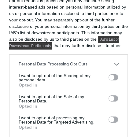
opt-out request is processed you may continue seeing
interest-based ads based on personal information utilized by
us or personal information disclosed to third parties prior to
your opt-out. You may separately opt-out of the further
Friss a főoldalról:
disclosure of your personal information by third parties on the
IAB’s list of downstream participants. This information may
also be disclosed by us to third parties on the
IAB’s List of
that may further disclose it to other
Downstream Participants
third parties.
Please note that this website/app uses one or more Google
Personal Data Processing Opt Outs
services and may gather and store information including but
not limited to your visit or usage behaviour. You may click to
I want to opt-out of the Sharing of my
HÁZAK, ENTERIŐRÖK - INSPIRÁCIÓ KÉPEKBEN
personal data.
grant or deny consent to Google and its third-party tags to
Opted In
Háromszobás lakást kellett 
use your data for below specified purposes in below Google
consent section.
I want to opt-out of the Sale of my
négyszobássá alakítani: így oldották 
Personal Data.
Opted In
meg 73 m²-en
I want to opt-out of processing my
Personal Data for Targeted Advertising.
Opted In