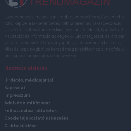
Lakberendezési magazinunk több ezer cikkel és százezernél is
több képpel a lakberendezés, otthonteremtés, lakásdekoráció,
lakásfelújítás témaköreiben kínál hasznos ötleteket, tippeket, ad
inspirációt és információkat cégekről, újdonságokról, az örökké
változó trendekről. Gyűjts anyagot saját terveidhez a hatalmas
ötlet és képanyagból és keresd meg projektedhez a megfelelő
beszerzési forrásokat, szakembereket.
Hasznos oldalak
Hirdetés, médiaajánlat
Kapcsolat
Impresszum
Adatvédelmi központ
Felhasználási feltételek
Cookie tájékoztató és kezelés
Cikk beküldése