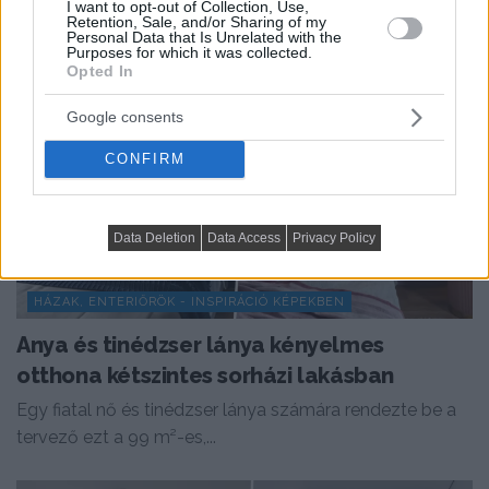
I want to opt-out of Collection, Use,
Retention, Sale, and/or Sharing of my
Personal Data that Is Unrelated with the
Purposes for which it was collected.
Opted In
Google consents
CONFIRM
Data Deletion
Data Access
Privacy Policy
HÁZAK, ENTERIŐRÖK - INSPIRÁCIÓ KÉPEKBEN
Anya és tinédzser lánya kényelmes
otthona kétszintes sorházi lakásban
Egy fiatal nő és tinédzser lánya számára rendezte be a
tervező ezt a 99 m²-es,...