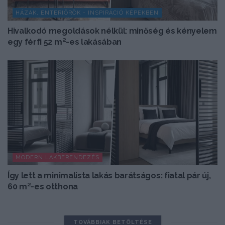
HÁZAK, ENTERIŐRÖK - INSPIRÁCIÓ KÉPEKBEN
Hivalkodó megoldások nélkül: minőség és kényelem
egy férfi 52 m²-es lakásában
MODERN LAKBERENDEZÉS
Így lett a minimalista lakás barátságos: fiatal pár új,
60 m²-es otthona
TOVÁBBIAK BETÖLTÉSE