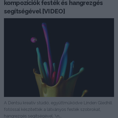
kompozíciók festék és hangrezgés
segítségével [VIDEO]
A Dentsu kreatív stúdió, együttműködve Linden Gledhill
fotóssal készítették a látványos festék szobrokat,
hangrezgés segítségével. \n...