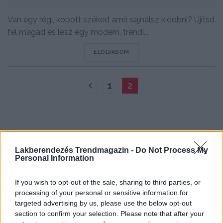
Van egy régi, kopott széked amit sajnálsz kidobni? Újítsd
fel magad és lesz egy modern, trendi...
DETAILS
ELOLVASOM
1
2
Lakberendezés Trendmagazin -
Do Not Process My
Personal Information
If you wish to opt-out of the sale, sharing to third parties, or
processing of your personal or sensitive information for
targeted advertising by us, please use the below opt-out
section to confirm your selection. Please note that after your