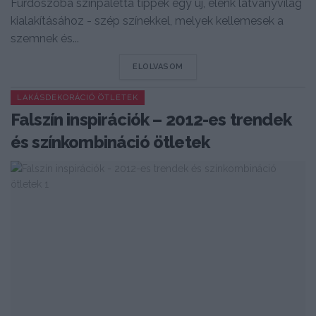
Fürdőszoba színpaletta tippek egy új, élénk látványvilág
kialakításához - szép színekkel, melyek kellemesek a
szemnek és...
DETAILS
ELOLVASOM
LAKÁSDEKORÁCIÓ ÖTLETEK
Falszín inspirációk – 2012-es trendek
és színkombináció ötletek