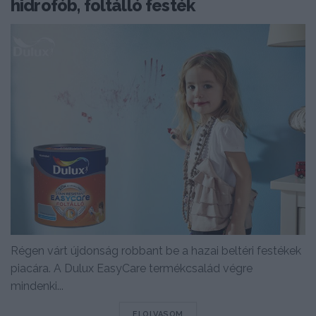
hidrofób, foltálló festék
Régen várt újdonság robbant be a hazai beltéri festékek
piacára. A Dulux EasyCare termékcsalád végre
mindenki...
DETAILS
ELOLVASOM