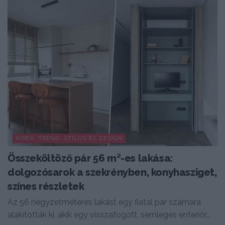
HÍREK, TREND, STÍLUS ÉS DESIGN
Összeköltöző pár 56 m²-es lakása:
dolgozósarok a szekrényben, konyhasziget,
színes részletek
Az 56 négyzetméteres lakást egy fiatal pár számára
alakították ki, akik egy visszafogott, semleges enteriőr...