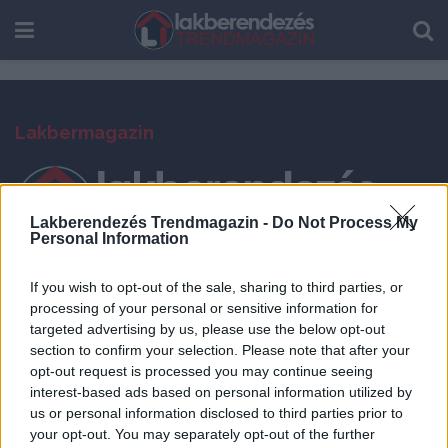
Lakbermagazin
Lakberendezés Trendmagazin -
Do Not Process My
Personal Information
Lakberendezési magazinunk több ezer cikkel és százezernél is
If you wish to opt-out of the sale, sharing to third parties, or
több képpel a lakberendezés, otthonteremtés, lakásdekoráció,
processing of your personal or sensitive information for
lakásfelújítás témaköreiben kínál hasznos ötleteket, tippeket, ad
targeted advertising by us, please use the below opt-out
inspirációt és információkat cégekről, újdonságokról, az örökké
section to confirm your selection. Please note that after your
változó trendekről. Gyűjts anyagot saját terveidhez a hatalmas
opt-out request is processed you may continue seeing
ötlet és képanyagból és keresd meg projektedhez a megfelelő
interest-based ads based on personal information utilized by
beszerzési forrásokat, szakembereket.
us or personal information disclosed to third parties prior to
your opt-out. You may separately opt-out of the further