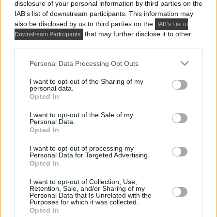
Hasznos oldalak
disclosure of your personal information by third parties on the
IAB’s list of downstream participants. This information may
Hirdetés, médiaajánlat
also be disclosed by us to third parties on the
IAB’s List of
Kapcsolat
that may further disclose it to other
Downstream Participants
third parties.
Impresszum
Adatvédelmi központ
Please note that this website/app uses one or more Google
Personal Data Processing Opt Outs
services and may gather and store information including but
Felhasználási feltételek
not limited to your visit or usage behaviour. You may click to
I want to opt-out of the Sharing of my
Cookie tájékoztató és kezelés
personal data.
grant or deny consent to Google and its third-party tags to
Opted In
Cikk beküldése
use your data for below specified purposes in below Google
consent section.
I want to opt-out of the Sale of my
Personal Data.
Kövesd cikkeinket:
Opted In
I want to opt-out of processing my
Personal Data for Targeted Advertising.
Opted In
© 2007-2026 Lakberendezés, Lakberendezési
I want to opt-out of Collection, Use,
Retention, Sale, and/or Sharing of my
Ötletek, Építészet, Design, Trend
Personal Data that Is Unrelated with the
Purposes for which it was collected.
Opted In