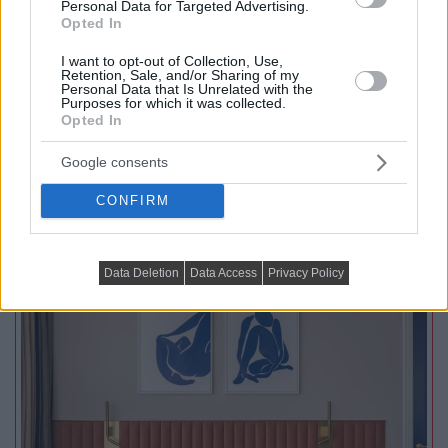
dolgozósarok a szekrényben, konyhasziget,
Personal Data for Targeted Advertising.
Opted In
színes részletek
I want to opt-out of Collection, Use,
Az 56 négyzetméteres lakást egy fiatal pár számára
Retention, Sale, and/or Sharing of my
alakították ki, akik egy visszafogott, semleges enteriőr...
Personal Data that Is Unrelated with the
Purposes for which it was collected.
Opted In
Google consents
TOVÁBBIAK BETÖLTÉSE
CONFIRM
Praktikus lakberendezési ötletek
Data Deletion
Data Access
Privacy Policy