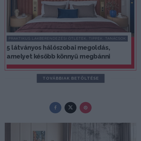
PRAKTIKUS LAKBERENDEZÉSI ÖTLETEK, TIPPEK, TANÁCSOK
5 látványos hálószobai megoldás,
amelyet később könnyű megbánni
TOVÁBBIAK BETÖLTÉSE