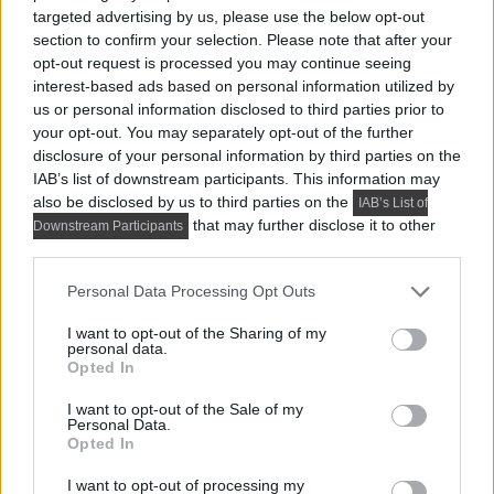
otthona kétszintes sorházi lakásban
targeted advertising by us, please use the below opt-out
section to confirm your selection. Please note that after your
Egy fiatal nő és tinédzser lánya számára rendezte be a
opt-out request is processed you may continue seeing
tervező ezt a 99 m²-es,...
interest-based ads based on personal information utilized by
us or personal information disclosed to third parties prior to
your opt-out. You may separately opt-out of the further
disclosure of your personal information by third parties on the
IAB’s list of downstream participants. This information may
also be disclosed by us to third parties on the
IAB’s List of
that may further disclose it to other
Downstream Participants
third parties.
Please note that this website/app uses one or more Google
Personal Data Processing Opt Outs
services and may gather and store information including but
not limited to your visit or usage behaviour. You may click to
I want to opt-out of the Sharing of my
personal data.
grant or deny consent to Google and its third-party tags to
Opted In
use your data for below specified purposes in below Google
consent section.
I want to opt-out of the Sale of my
Personal Data.
HÍREK, TREND, STÍLUS ÉS DESIGN
Opted In
Összeköltöző pár 56 m²-es lakása:
I want to opt-out of processing my