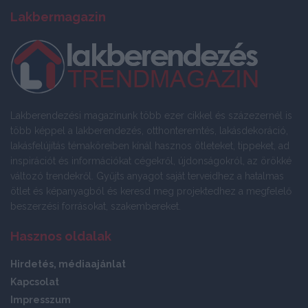
Lakbermagazin
Lakberendezési magazinunk több ezer cikkel és százezernél is
több képpel a lakberendezés, otthonteremtés, lakásdekoráció,
lakásfelújítás témaköreiben kínál hasznos ötleteket, tippeket, ad
inspirációt és információkat cégekről, újdonságokról, az örökké
változó trendekről. Gyűjts anyagot saját terveidhez a hatalmas
ötlet és képanyagból és keresd meg projektedhez a megfelelő
beszerzési forrásokat, szakembereket.
Hasznos oldalak
Hirdetés, médiaajánlat
Kapcsolat
Impresszum