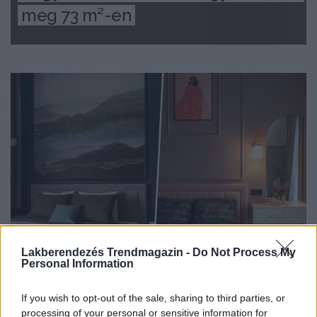
meg 73 m²-en
Lakberendezés Trendmagazin -
Do Not Process My
Personal Information
HÁZAK, ENTERIŐRÖK - INSPIRÁCIÓ KÉPEKBEN
If you wish to opt-out of the sale, sharing to third parties, or
Anya és tinédzser lánya kényelmes
processing of your personal or sensitive information for