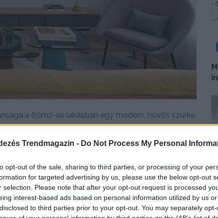
M
i
ívánsága a 60m2-es lakásban egy modern, hűvös szürke
dezés Trendmagazin -
Do Not Process My Personal Informa
DETAILS
ELOLVASOM
to opt-out of the sale, sharing to third parties, or processing of your per
formation for targeted advertising by us, please use the below opt-out s
r selection. Please note that after your opt-out request is processed y
H
eing interest-based ads based on personal information utilized by us or
m
disclosed to third parties prior to your opt-out. You may separately opt-
é