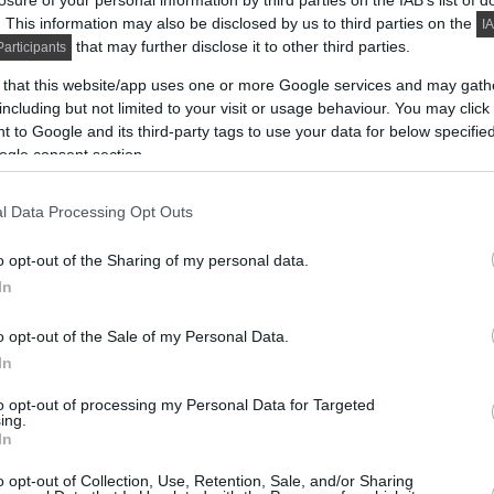
losure of your personal information by third parties on the IAB’s list of
. This information may also be disclosed by us to third parties on the
IA
that may further disclose it to other third parties.
articipants
 that this website/app uses one or more Google services and may gath
including but not limited to your visit or usage behaviour. You may click 
 to Google and its third-party tags to use your data for below specifi
ogle consent section.
l Data Processing Opt Outs
o opt-out of the Sharing of my personal data.
In
o opt-out of the Sale of my Personal Data.
In
to opt-out of processing my Personal Data for Targeted
ing.
In
o opt-out of Collection, Use, Retention, Sale, and/or Sharing