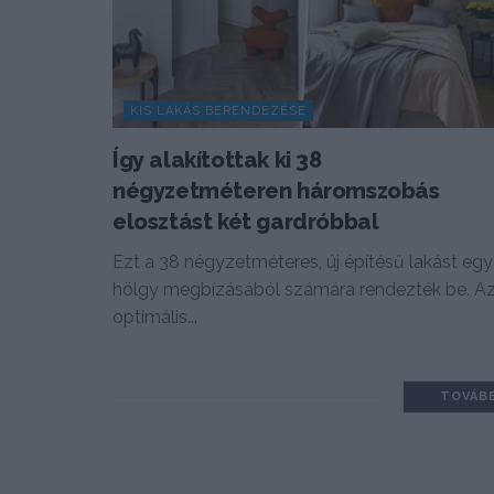
KIS LAKÁS BERENDEZÉSE
Így alakítottak ki 38
négyzetméteren háromszobás
elosztást két gardróbbal
Ezt a 38 négyzetméteres, új építésű lakást egy
hölgy megbízásából számára rendezték be. A
optimális...
TOVÁB