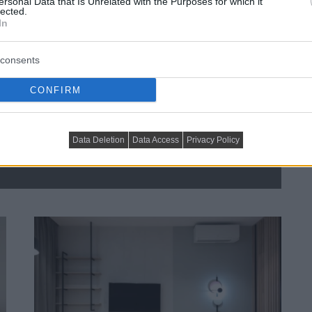
ersonal Data that Is Unrelated with the Purposes for which it
lected.
In
consents
CONFIRM
s barátságos: fiatal pár új, 60 
Data Deletion
Data Access
Privacy Policy