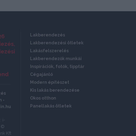
Lakberendezés
26
Lakberendezési ötletek
ezés,
ezési
Lakásfelszerelés
Lakberendezők munkái
Inspirációk, fotók, tipptár
end
Cégajánló
Modern építészet
Kis lakás berendezése
zés
Okos otthon
 -
Panellakás ötletek
in.hu
 i-
ó ©
nk Kft