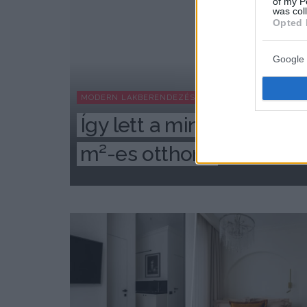
of my P
was col
Opted 
Google 
MODERN LAKBERENDEZÉS
Így lett a minimalista laká
m²-es otthona