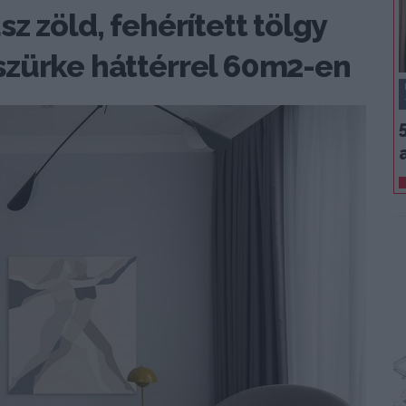
z zöld, fehérített tölgy
szürke háttérrel 60m2-en