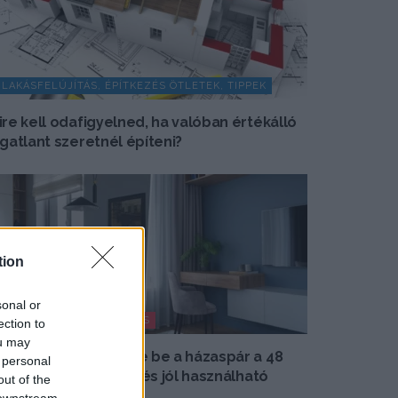
LAKÁSFELÚJÍTÁS, ÉPÍTKEZÉS ÖTLETEK, TIPPEK
ire kell odafigyelned, ha valóban értékálló
ngatlant szeretnél építeni?
tion
sonal or
MODERN LAKBERENDEZÉS
ection to
ou may
osszú távra rendezte be a házaspár a 48
 personal
²-es lakást: időtálló és jól használható
out of the
lettér