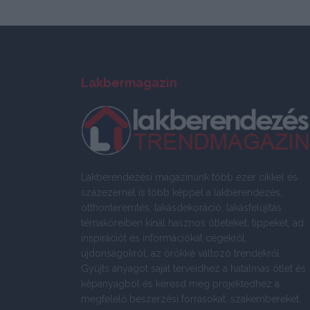
Lakbermagazin
Lakberendezési magazinunk több ezer cikkel és
százezernél is több képpel a lakberendezés,
otthonteremtés, lakásdekoráció, lakásfelújítás
témaköreiben kínál hasznos ötleteket, tippeket, ad
inspirációt és információkat cégekről,
újdonságokról, az örökké változó trendekről.
Gyűjts anyagot saját terveidhez a hatalmas ötlet és
képanyagból és keresd meg projektedhez a
megfelelő beszerzési forrásokat, szakembereket.