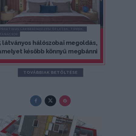
PRAKTIKUS LAKBERENDEZÉSI ÖTLETEK, TIPPEK, 
TANÁCSOK
5 látványos hálószobai megoldás,
amelyet később könnyű megbánni
TOVÁBBIAK BETÖLTÉSE