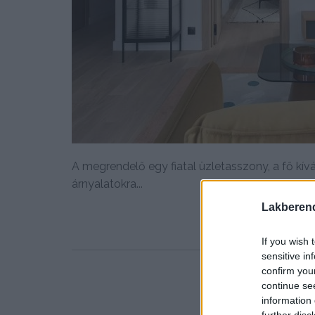
A megrendelő egy fiatal üzletasszony, a fő k
árnyalatokra...
Lakberen
If you wish 
sensitive in
confirm you
continue se
information 