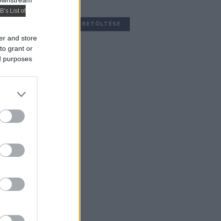
 downstream
B’s List of
TOVÁBBIAK BETÖLTÉSE
er and store
to grant or
ed purposes