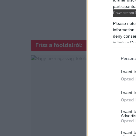
further disc
participants
Downstream P
Please note
information 
deny consent
in below Go
Friss a főoldalról:
Persona
I want t
Opted 
I want t
Opted 
I want 
Advertis
Opted 
I want t