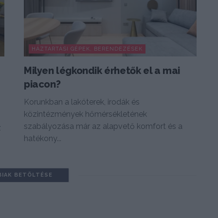
HÁZTARTÁSI GÉPEK, BERENDEZÉSEK
Milyen légkondik érhetők el a mai
piacon?
Korunkban a lakóterek, irodák és
közintézmények hőmérsékletének
szabályozása már az alapvető komfort és a
z
hatékony...
BIAK BETÖLTÉSE