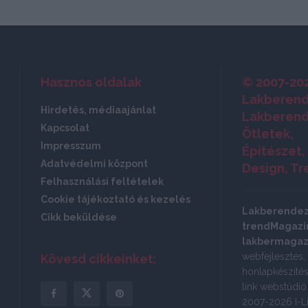
Hasznos oldalak
© 2007-20
Lakberend
Hirdetés, médiaajánlat
Lakberend
Kapcsolat
Ötletek,
Impresszum
Építészet,
Adatvédelmi központ
Design, Tr
Felhasználási feltételek
Cookie tájékoztató és kezelés
Lakberende
Cikk beküldése
trendMagazin
lakbermagaz
webfejlesztés,
Kövesd cikkeinket:
honlapkészítés:
link webstúdi
2007-2026 I-Li