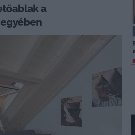
etőablak a
 jegyében