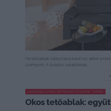
Ha tetőablak választásra kerül sor, akkor a kön
szempont. A tudatos vásárlóknak...
LAKÁSFELÚJÍTÁS, ÉPÍTKEZÉS ÖTLETEK, TIPPEK
Okos tetőablak: együt