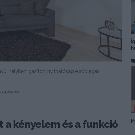
Í
h
nyű, helyhez igazított nyithatóság elsődleges
DETAILS
ELOLVASOM
M
t a kényelem és a funkció