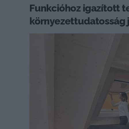
Funkcióhoz igazított t
környezettudatosság