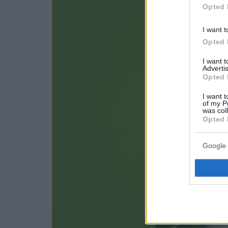
Opted 
I want t
Opted 
I want 
Advertis
Opted 
I want t
of my P
was col
Opted 
Google 