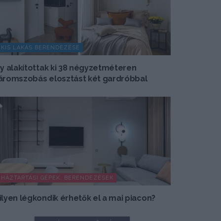
KIS LAKÁS BERENDEZÉSE
gy alakítottak ki 38 négyzetméteren
áromszobás elosztást két gardróbbal
HÁZTARTÁSI GÉPEK, BERENDEZÉSEK
ilyen légkondik érhetők el a mai piacon?