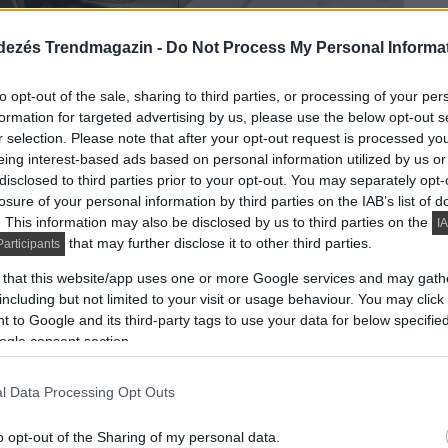
dezés Trendmagazin -
Do Not Process My Personal Informa
to opt-out of the sale, sharing to third parties, or processing of your per
formation for targeted advertising by us, please use the below opt-out s
len vannak, olyannyira, hogy a digitalizált háztartás
r selection. Please note that after your opt-out request is processed y
eing interest-based ads based on personal information utilized by us or
disclosed to third parties prior to your opt-out. You may separately opt-
DETAILS
ELOLVASOM
losure of your personal information by third parties on the IAB’s list of
. This information may also be disclosed by us to third parties on the
IA
that may further disclose it to other third parties.
articipants
 that this website/app uses one or more Google services and may gath
 az energiahatékonyság
including but not limited to your visit or usage behaviour. You may click 
 to Google and its third-party tags to use your data for below specifi
and
ogle consent section.
l Data Processing Opt Outs
o opt-out of the Sharing of my personal data.