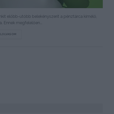
it előbb-utóbb belekényszerít a pénztárca kímélő,
. Ennek megfelelően...
DETAILS
ELOLVASOM