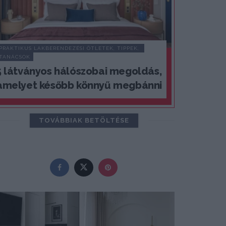
PRAKTIKUS LAKBERENDEZÉSI ÖTLETEK, TIPPEK, 
TANÁCSOK
5 látványos hálószobai megoldás,
amelyet később könnyű megbánni
TOVÁBBIAK BETÖLTÉSE