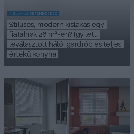
KIS LAKÁS BERENDEZÉSE
Stílusos, modern kislakás egy 
fiatalnak 26 m²-en? Így lett 
leválasztott háló, gardrób és teljes 
értékű konyha