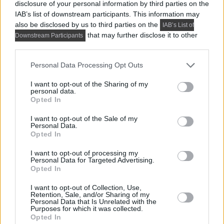
disclosure of your personal information by third parties on the
IAB’s list of downstream participants. This information may
also be disclosed by us to third parties on the
IAB’s List of
that may further disclose it to other
Downstream Participants
third parties.
Please note that this website/app uses one or more Google
Personal Data Processing Opt Outs
services and may gather and store information including but
not limited to your visit or usage behaviour. You may click to
I want to opt-out of the Sharing of my
personal data.
grant or deny consent to Google and its third-party tags to
Opted In
use your data for below specified purposes in below Google
consent section.
I want to opt-out of the Sale of my
Personal Data.
Opted In
PRAKTIKUS LAKBERENDEZÉSI ÖTLETEK, TIPPEK, TANÁCSOK
I want to opt-out of processing my
Personal Data for Targeted Advertising.
5 látványos hálószobai megoldás,
Opted In
amelyet később könnyű megbánni
I want to opt-out of Collection, Use,
Retention, Sale, and/or Sharing of my
Personal Data that Is Unrelated with the
Purposes for which it was collected.
TOVÁBBIAK BETÖLTÉSE
Opted In