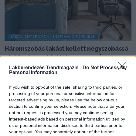
HÁZAK, ENTERIŐRÖK - INSPIRÁCIÓ KÉPEKBEN
Háromszobás lakást kellett négyszobássá
alakítani: így oldották meg 73 m²-en
Egy 73 m²-es lakásban három különálló hálószobát,
Lakberendezés Trendmagazin -
Do Not Process My
Personal Information
nappalit, kompakt konyhát, két gardróbot, mosókonyhát
és két...
If you wish to opt-out of the sale, sharing to third parties, or
processing of your personal or sensitive information for
targeted advertising by us, please use the below opt-out
TOVÁBBIAK BETÖLTÉSE
section to confirm your selection. Please note that after your
opt-out request is processed you may continue seeing
interest-based ads based on personal information utilized by
us or personal information disclosed to third parties prior to
Praktikus lakberendezési ötletek
your opt-out. You may separately opt-out of the further