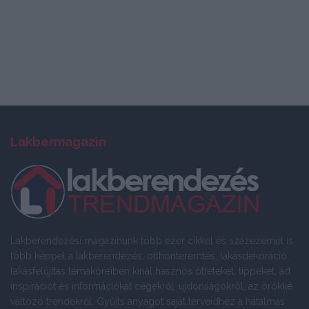
Lakbermagazin
Lakberendezési magazinunk több ezer cikkel és százezernél is
több képpel a lakberendezés, otthonteremtés, lakásdekoráció,
lakásfelújítás témaköreiben kínál hasznos ötleteket, tippeket, ad
inspirációt és információkat cégekről, újdonságokról, az örökké
változó trendekről. Gyűjts anyagot saját terveidhez a hatalmas