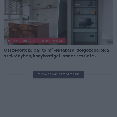
HÍREK, TREND, STÍLUS ÉS DESIGN
Összeköltöző pár 56 m²-es lakása: dolgozósarok a
szekrényben, konyhasziget, színes részletek
TOVÁBBIAK BETÖLTÉSE