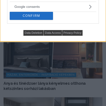
Google consents
CONFIRM
Data Deletion
Data Access
Privacy Policy
HÁZAK, ENTERIŐRÖK - INSPIRÁCIÓ KÉPEKBEN
Anya és tinédzser lánya kényelmes otthona
kétszintes sorházi lakásban