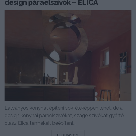
design páraelszívók – ELICA
Látványos konyhát építeni sokféleképpen lehet, de a
design konyhai páraelszívókat, szagelszívókat gyártó
olasz Elica termékeit beépíteni...
DETAILS
ELOLVASOM