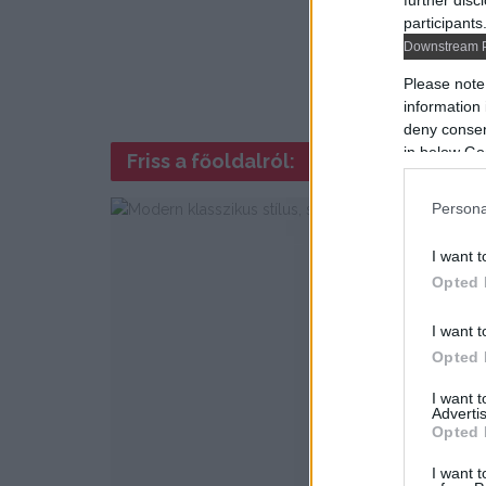
further disc
participants
Downstream P
Please note
information 
deny consent
in below Go
Friss a főoldalról:
Persona
I want t
Opted 
I want t
Opted 
I want 
Advertis
Opted 
I want t