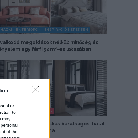
HÁZAK, ENTERIŐRÖK - INSPIRÁCIÓ KÉPEKBEN
ivalkodó megoldások nélkül: minőség és
ényelem egy férfi 52 m²-es lakásában
tion
sonal or
MODERN LAKBERENDEZÉS
ection to
ou may
gy lett a minimalista lakás barátságos: fiatal
 personal
ár új, 60 m²-es otthona
out of the