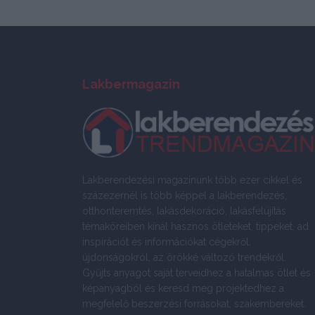
Lakbermagazin
Lakberendezési magazinunk több ezer cikkel és
százezernél is több képpel a lakberendezés,
otthonteremtés, lakásdekoráció, lakásfelújítás
témaköreiben kínál hasznos ötleteket, tippeket, ad
inspirációt és információkat cégekről,
újdonságokról, az örökké változó trendekről.
Gyűjts anyagot saját terveidhez a hatalmas ötlet és
képanyagból és keresd meg projektedhez a
megfelelő beszerzési forrásokat, szakembereket.