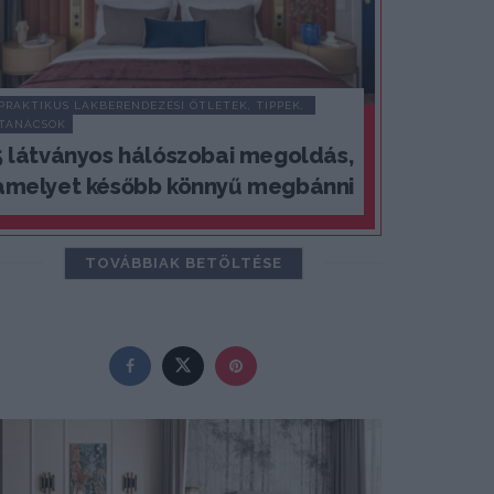
PRAKTIKUS LAKBERENDEZÉSI ÖTLETEK, TIPPEK, 
TANÁCSOK
5 látványos hálószobai megoldás,
amelyet később könnyű megbánni
TOVÁBBIAK BETÖLTÉSE