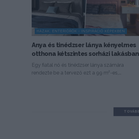
HÁZAK, ENTERIŐRÖK - INSPIRÁCIÓ KÉPEKBEN
Anya és tinédzser lánya kényelmes
otthona kétszintes sorházi lakásba
Egy fiatal nő és tinédzser lánya számára
rendezte be a tervező ezt a 99 m²-es,...
TOVÁB