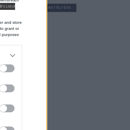
 downstream
B’s List of
TOVÁBBIAK BETÖLTÉSE
er and store
to grant or
ed purposes