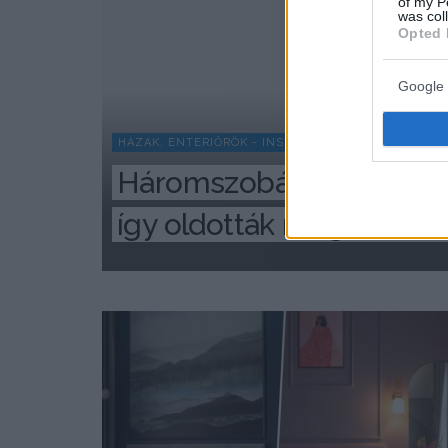
of my P
was col
Opted 
Google 
HÁZAK, ENTERIŐRÖK - INSPIRÁCIÓ KÉPEKBEN
Háromszobás lakást kelle
így oldották meg 73 m²