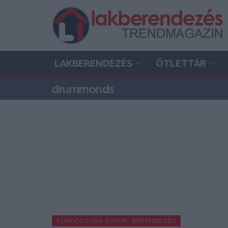
LAKBERENDEZÉS
ÖTLETTÁR
drummonds
FÜRDŐSZOBA BÚTOR, BERENDEZÉS