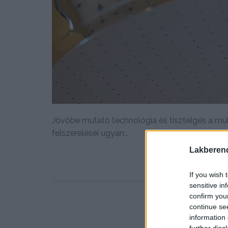
Jövőbe mutató technológia és tisztelgés a mú
felszerelései ugyan...
Lakberen
If you wish 
sensitive in
confirm you
continue se
information 