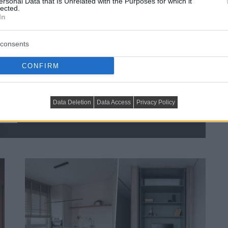
ersonal Data that Is Unrelated with the Purposes for which it
lected.
In
consents
CONFIRM
tt négyszobássá alakítani: 
Data Deletion
Data Access
Privacy Policy
-en