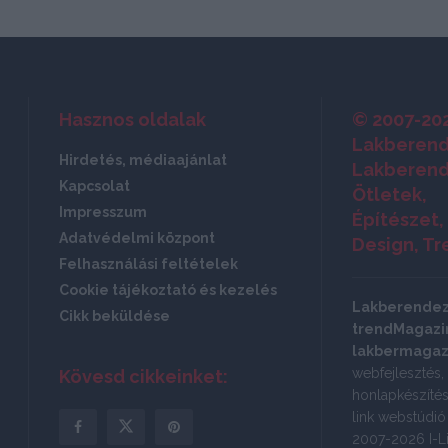
Hasznos oldalak
© 2007-20
Lakberend
Hirdetés, médiaajánlat
Lakberend
Kapcsolat
Ötletek,
Impresszum
Építészet,
Adatvédelmi központ
Design, Tr
Felhasználási feltételek
Cookie tájékoztató és kezelés
Lakberende
Cikk beküldése
trendMagazin
lakbermagaz
webfejlesztés,
Kövesd cikkeinket:
honlapkészítés:
link webstúdi
2007-2026 I-Li