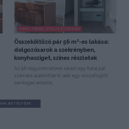
HÍREK, TREND, STÍLUS ÉS DESIGN
Összeköltöző pár 56 m²-es lakása:
n
dolgozósarok a szekrényben,
konyhasziget, színes részletek
Az 56 négyzetméteres lakást egy fiatal pár
számára alakították ki, akik egy visszafogott,
semleges enteriőr...
BIAK BETÖLTÉSE