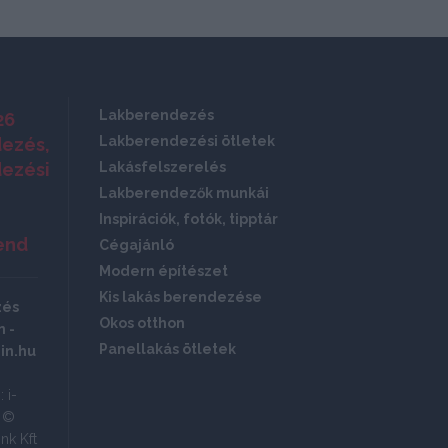
Lakberendezés
26
Lakberendezési ötletek
ezés,
ezési
Lakásfelszerelés
Lakberendezők munkái
Inspirációk, fotók, tipptár
end
Cégajánló
Modern építészet
Kis lakás berendezése
zés
Okos otthon
 -
Panellakás ötletek
in.hu
 i-
ó ©
nk Kft