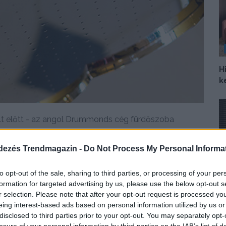
H
k
lt előtt - az angol Drummonds cég fürdőszoba
dezés Trendmagazin -
Do Not Process My Personal Informa
DETAILS
ELOLVASOM
to opt-out of the sale, sharing to third parties, or processing of your per
formation for targeted advertising by us, please use the below opt-out s
r selection. Please note that after your opt-out request is processed y
Í
eing interest-based ads based on personal information utilized by us or
p
disclosed to third parties prior to your opt-out. You may separately opt-