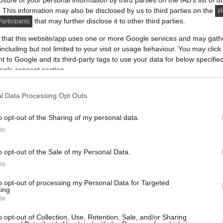
losure of your personal information by third parties on the IAB’s list of
. This information may also be disclosed by us to third parties on the
IA
that may further disclose it to other third parties.
articipants
 that this website/app uses one or more Google services and may gath
including but not limited to your visit or usage behaviour. You may click 
 to Google and its third-party tags to use your data for below specifi
ogle consent section.
l Data Processing Opt Outs
o opt-out of the Sharing of my personal data.
In
o opt-out of the Sale of my Personal Data.
In
to opt-out of processing my Personal Data for Targeted
ing.
In
o opt-out of Collection, Use, Retention, Sale, and/or Sharing