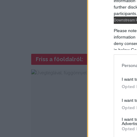
information 
further disc
participants
Downstream P
Please note
information 
deny consent
in below Go
Friss a főoldalról:
Persona
I want t
Opted 
I want t
Opted 
I want 
Advertis
Opted 