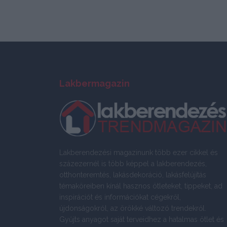
Lakbermagazin
Lakberendezési magazinunk több ezer cikkel és
százezernél is több képpel a lakberendezés,
otthonteremtés, lakásdekoráció, lakásfelújítás
témaköreiben kínál hasznos ötleteket, tippeket, ad
inspirációt és információkat cégekről,
újdonságokról, az örökké változó trendekről.
Gyűjts anyagot saját terveidhez a hatalmas ötlet és