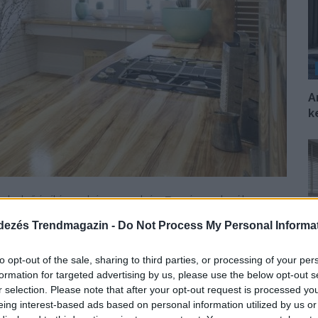
A
k
a belsőépítész a háromszobás, 79 négyzetméteres
,...
dezés Trendmagazin -
Do Not Process My Personal Informa
DETAILS
ELOLVASOM
to opt-out of the sale, sharing to third parties, or processing of your per
formation for targeted advertising by us, please use the below opt-out s
Ö
r selection. Please note that after your opt-out request is processed y
d
eing interest-based ads based on personal information utilized by us or
s