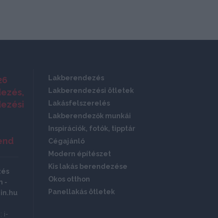
Lakberendezés
26
Lakberendezési ötletek
ezés,
ezési
Lakásfelszerelés
Lakberendezők munkái
Inspirációk, fotók, tipptár
end
Cégajánló
Modern építészet
Kis lakás berendezése
zés
Okos otthon
 -
Panellakás ötletek
in.hu
 i-