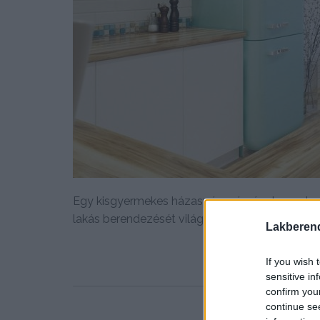
Egy kisgyermekes házaspár számára tervezte 
lakás berendezését világos, modern hangulatban
Lakberen
If you wish 
sensitive in
confirm you
continue se