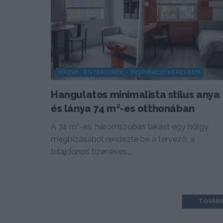
HÁZAK, ENTERIŐRÖK - INSPIRÁCIÓ KÉPEKBEN
Hangulatos minimalista stílus anya
és lánya 74 m²-es otthonában
A 74 m²-es, háromszobás lakást egy hölgy
megbízásából rendezte be a tervező, a
tulajdonos tizenéves...
TOVÁB