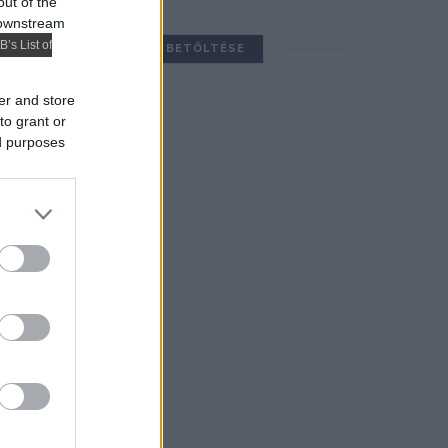
out of the
 downstream
B’s List of
TOVÁBBIAK BETÖLTÉSE
er and store
to grant or
ed purposes