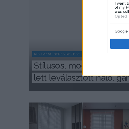
I want t
of my P
was col
Opted 
Google 
KIS LAKÁS BERENDEZÉSE
Stílusos, modern kislakás
lett leválasztott háló, g