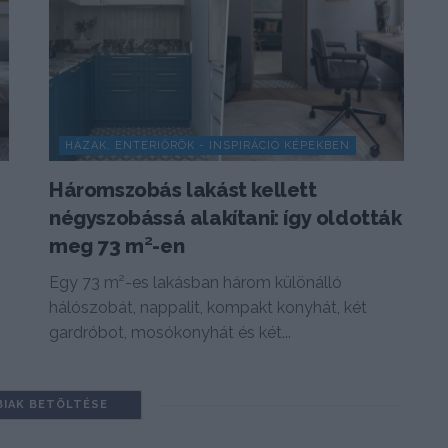
HÁZAK, ENTERIŐRÖK - INSPIRÁCIÓ KÉPEKBEN
Háromszobás lakást kellett
négyszobássá alakítani: így oldották
meg 73 m²-en
Egy 73 m²-es lakásban három különálló
hálószobát, nappalit, kompakt konyhát, két
gardróbot, mosókonyhát és két...
BIAK BETÖLTÉSE