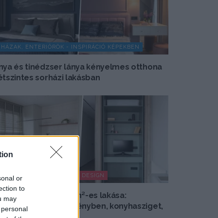
HÁZAK, ENTERIŐRÖK - INSPIRÁCIÓ KÉPEKBEN
nya és tinédzser lánya kényelmes otthona
étszintes sorházi lakásban
tion
HÍREK, TREND, STÍLUS ÉS DESIGN
sonal or
ection to
sszeköltöző pár 56 m²-es lakása:
ou may
olgozósarok a szekrényben, konyhasziget,
 personal
zínes részletek