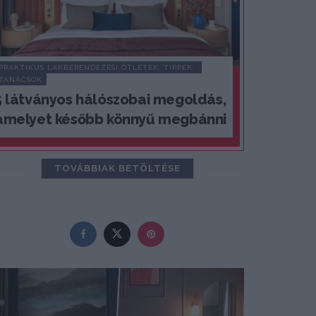
PRAKTIKUS LAKBERENDEZÉSI ÖTLETEK, TIPPEK, 
TANÁCSOK
5 látványos hálószobai megoldás,
amelyet később könnyű megbánni
TOVÁBBIAK BETÖLTÉSE