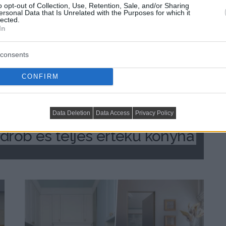
o opt-out of Collection, Use, Retention, Sale, and/or Sharing
ersonal Data that Is Unrelated with the Purposes for which it
lected.
In
consents
CONFIRM
 egy fiatalnak 26 m²-en? Így 
Data Deletion
Data Access
Privacy Policy
ardrób és teljes értékű konyha