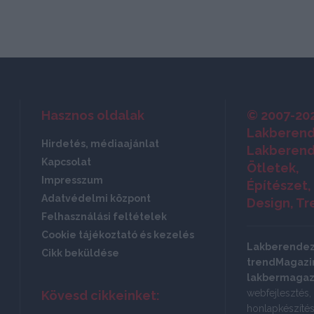
Hasznos oldalak
© 2007-20
Lakberend
Hirdetés, médiaajánlat
Lakberend
Kapcsolat
Ötletek,
Impresszum
Építészet,
Adatvédelmi központ
Design, Tr
Felhasználási feltételek
Cookie tájékoztató és kezelés
Lakberende
Cikk beküldése
trendMagazin
lakbermagaz
webfejlesztés,
Kövesd cikkeinket:
honlapkészítés: