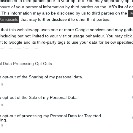
disclosed to third parties prior to your opt-out. You may separately opt-
losure of your personal information by third parties on the IAB’s list of
. This information may also be disclosed by us to third parties on the
IA
that may further disclose it to other third parties.
articipants
 that this website/app uses one or more Google services and may gath
including but not limited to your visit or usage behaviour. You may click 
 to Google and its third-party tags to use your data for below specifi
ogle consent section.
l Data Processing Opt Outs
o opt-out of the Sharing of my personal data.
In
o opt-out of the Sale of my Personal Data.
In
to opt-out of processing my Personal Data for Targeted
ing.
In