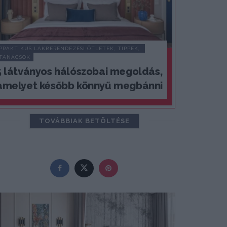
PRAKTIKUS LAKBERENDEZÉSI ÖTLETEK, TIPPEK, 
TANÁCSOK
5 látványos hálószobai megoldás,
amelyet később könnyű megbánni
TOVÁBBIAK BETÖLTÉSE