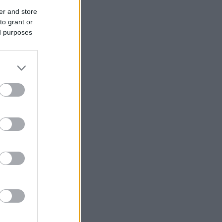
er and store
to grant or
ed purposes