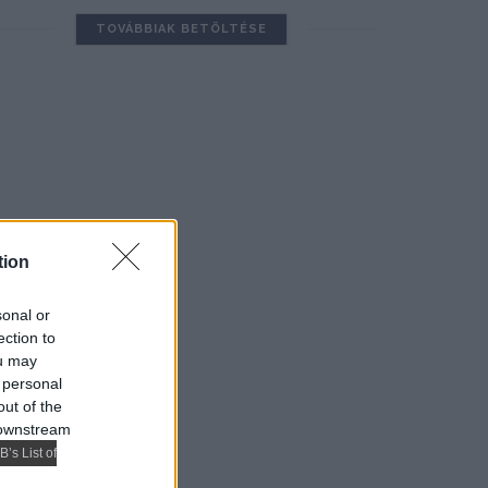
TOVÁBBIAK BETÖLTÉSE
tion
sonal or
ection to
ou may
 personal
out of the
 downstream
B’s List of