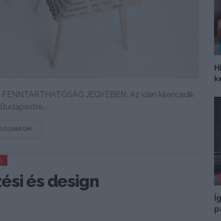
H
k
FENNTARTHATÓSÁG JEGYÉBEN. Az idén kilencedik
Budapestre...
DETAILS
ELOLVASOM
S
ési és design
Í
p