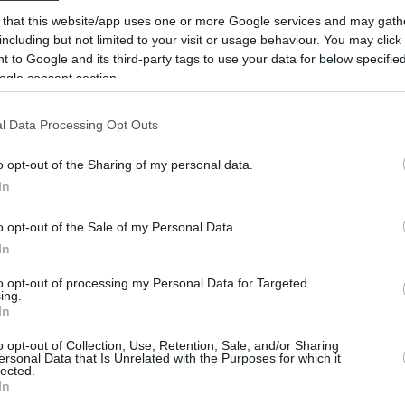
 that this website/app uses one or more Google services and may gath
including but not limited to your visit or usage behaviour. You may click 
 to Google and its third-party tags to use your data for below specifi
ogle consent section.
ondolt dobókocka-család és egy ökoautó terve nyertek
l Data Processing Opt Outs
o opt-out of the Sharing of my personal data.
DETAILS
ELOLVASOM
In
o opt-out of the Sale of my Personal Data.
In
to opt-out of processing my Personal Data for Targeted
ing.
In
o opt-out of Collection, Use, Retention, Sale, and/or Sharing
ersonal Data that Is Unrelated with the Purposes for which it
lected.
In