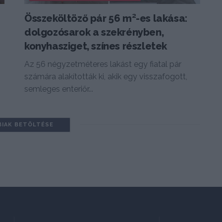
Összeköltöző pár 56 m²-es lakása:
n
dolgozósarok a szekrényben,
konyhasziget, színes részletek
Az 56 négyzetméteres lakást egy fiatal pár
számára alakították ki, akik egy visszafogott,
semleges enteriőr...
BIAK BETÖLTÉSE