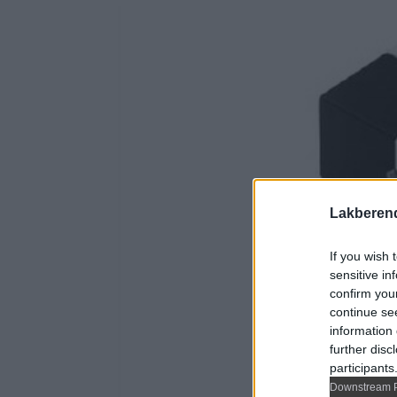
Lakberen
If you wish 
sensitive in
confirm you
continue se
information 
further disc
participants
Downstream P