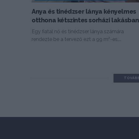
Anya és tinédzser lánya kényelmes
otthona kétszintes sorházi lakásba
Egy fiatal nő és tinédzser lánya számára
rendezte be a tervező ezt a 99 m²-es,...
TOVÁB