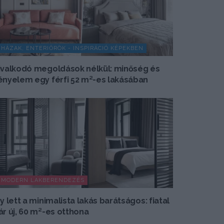
HÁZAK, ENTERIŐRÖK - INSPIRÁCIÓ KÉPEKBEN
ivalkodó megoldások nélkül: minőség és
ényelem egy férfi 52 m²-es lakásában
MODERN LAKBERENDEZÉS
gy lett a minimalista lakás barátságos: fiatal
ár új, 60 m²-es otthona