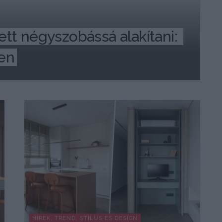
tt négyszobássá alakítani: 
-en
HÍREK, TREND, STÍLUS ÉS DESIGN