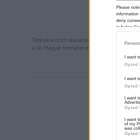
Please note
information 
deny consent
in below Go
Többek között relaxációs lebegő kabin, újrag
Persona
a 32. Magyar formatervezési...
I want t
Opted 
I want t
Opted 
I want 
Advertis
Opted 
I want t
of my P
was col
Opted 