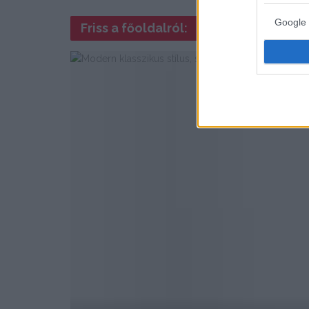
Google 
Friss a főoldalról: