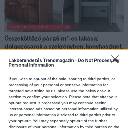
HÍREK, TREND, STÍLUS ÉS DESIGN
Összeköltöző pár 56 m²-es lakása:
dolgozósarok a szekrényben, konyhasziget,
színes részletek
Lakberendezés Trendmagazin -
Do Not Process My
Az 56 négyzetméteres lakást egy fiatal pár számára
Personal Information
alakították ki, akik egy visszafogott, semleges enteriőr...
If you wish to opt-out of the sale, sharing to third parties, or
processing of your personal or sensitive information for
targeted advertising by us, please use the below opt-out
TOVÁBBIAK BETÖLTÉSE
section to confirm your selection. Please note that after your
opt-out request is processed you may continue seeing
interest-based ads based on personal information utilized by
Praktikus lakberendezési ötletek
us or personal information disclosed to third parties prior to
your opt-out. You may separately opt-out of the further
disclosure of your personal information by third parties on the