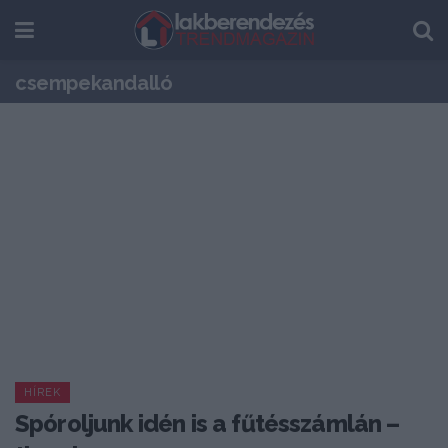
csempekandalló
HÍREK
Spóroljunk idén is a fűtésszámlán –