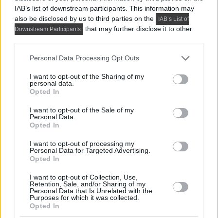
IAB’s list of downstream participants. This information may
also be disclosed by us to third parties on the
IAB’s List of
that may further disclose it to other
Downstream Participants
third parties.
Please note that this website/app uses one or more Google
Personal Data Processing Opt Outs
services and may gather and store information including but
not limited to your visit or usage behaviour. You may click to
I want to opt-out of the Sharing of my
personal data.
grant or deny consent to Google and its third-party tags to
Opted In
use your data for below specified purposes in below Google
consent section.
I want to opt-out of the Sale of my
Personal Data.
Opted In
PRAKTIKUS LAKBERENDEZÉSI ÖTLETEK, TIPPEK, TANÁCSOK
I want to opt-out of processing my
5 látványos hálószobai megoldás,
Personal Data for Targeted Advertising.
Opted In
amelyet később könnyű megbánni
I want to opt-out of Collection, Use,
Retention, Sale, and/or Sharing of my
Personal Data that Is Unrelated with the
Purposes for which it was collected.
TOVÁBBIAK BETÖLTÉSE
Opted In