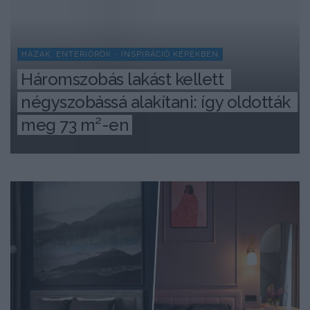
HÁZAK, ENTERIŐRÖK - INSPIRÁCIÓ KÉPEKBEN
Háromszobás lakást kellett 
négyszobássá alakítani: így oldották 
meg 73 m²-en