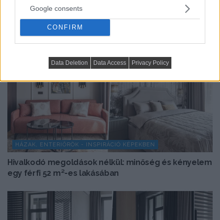
Google consents
CONFIRM
Data Deletion
Data Access
Privacy Policy
HÁZAK, ENTERIŐRÖK - INSPIRÁCIÓ KÉPEKBEN
Hivalkodó megoldások nélkül: minőség és kényelem
egy férfi 52 m²-es lakásában