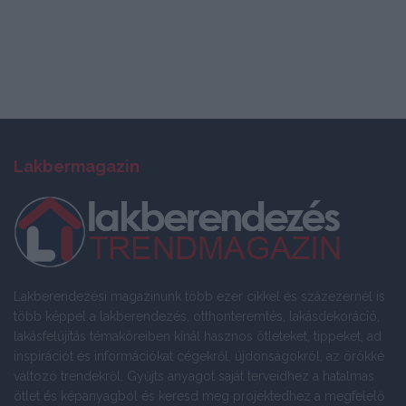
Lakbermagazin
Lakberendezési magazinunk több ezer cikkel és százezernél is
több képpel a lakberendezés, otthonteremtés, lakásdekoráció,
lakásfelújítás témaköreiben kínál hasznos ötleteket, tippeket, ad
inspirációt és információkat cégekről, újdonságokról, az örökké
változó trendekről. Gyűjts anyagot saját terveidhez a hatalmas
ötlet és képanyagból és keresd meg projektedhez a megfelelő