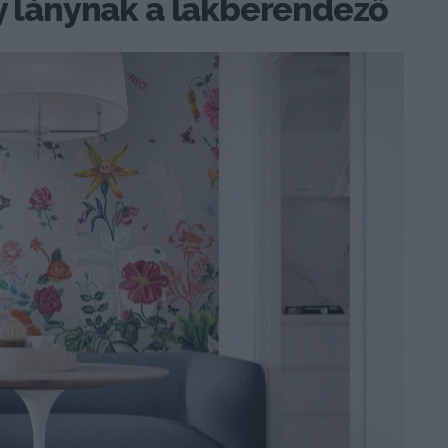
gy lánynak a lakberendező