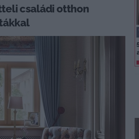
tteli családi otthon
tákkal