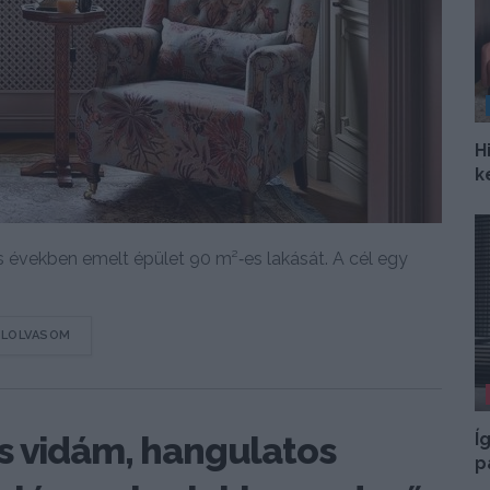
H
k
 években emelt épület 90 m²‑es lakását. A cél egy
DETAILS
ELOLVASOM
Í
s vidám, hangulatos
p