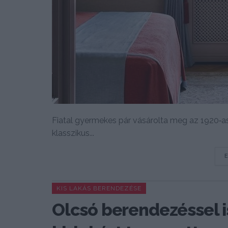
Fiatal gyermekes pár vásárolta meg az 1920‑as
klasszikus...
KIS LAKÁS BERENDEZÉSE
Olcsó berendezéssel i