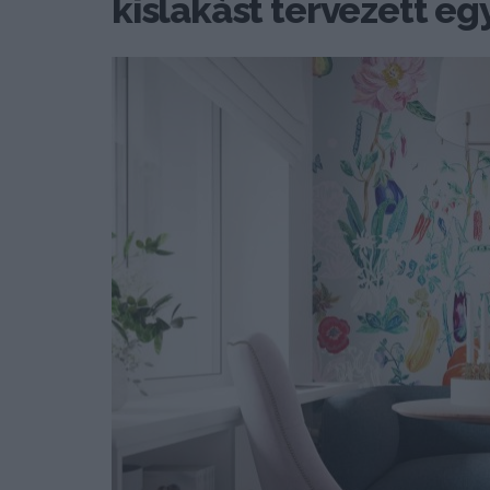
kislakást tervezett e