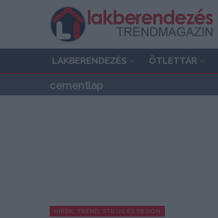
LAKBERENDEZÉS
ÖTLETTÁR
cementlap
HÍREK, TREND, STÍLUS ÉS DESIGN