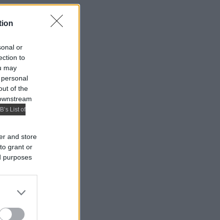
tion
sonal or
ection to
ou may
 personal
out of the
 downstream
B’s List of
er and store
to grant or
ed purposes