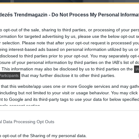
dezés Trendmagazin -
Do Not Process My Personal Informa
to opt-out of the sale, sharing to third parties, or processing of your per
formation for targeted advertising by us, please use the below opt-out s
r selection. Please note that after your opt-out request is processed y
eing interest-based ads based on personal information utilized by us or
ást fiatal lány ügyfelének. A felvázolt igények szerint
disclosed to third parties prior to your opt-out. You may separately opt-
losure of your personal information by third parties on the IAB’s list of
. This information may also be disclosed by us to third parties on the
IA
that may further disclose it to other third parties.
DETAILS
articipants
ELOLVASOM
 that this website/app uses one or more Google services and may gath
including but not limited to your visit or usage behaviour. You may click 
 to Google and its third-party tags to use your data for below specifi
ával kihasznált 3.5m
ogle consent section.
, 19m2-es lakásban
l Data Processing Opt Outs
o opt-out of the Sharing of my personal data.