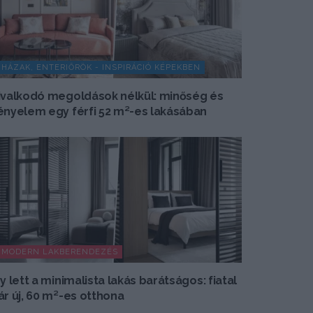
HÁZAK, ENTERIŐRÖK - INSPIRÁCIÓ KÉPEKBEN
ivalkodó megoldások nélkül: minőség és
ényelem egy férfi 52 m²-es lakásában
MODERN LAKBERENDEZÉS
gy lett a minimalista lakás barátságos: fiatal
ár új, 60 m²-es otthona