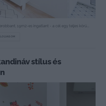
obbant, 19m2-es ingatlant - a cél egy teljes körű...
DETAILS
ELOLVASOM
andináv stílus és
en