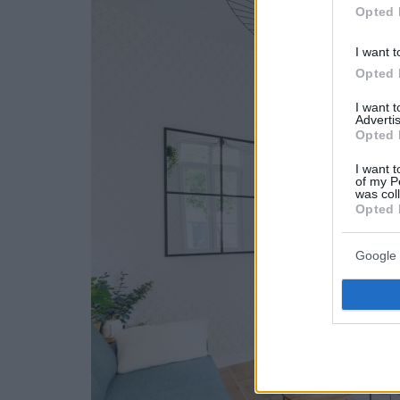
Opted 
I want t
Opted 
I want 
Advertis
Opted 
I want t
of my P
was col
Opted 
Google 