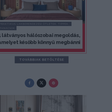
PRAKTIKUS LAKBERENDEZÉSI ÖTLETEK, TIPPEK, 
TANÁCSOK
5 látványos hálószobai megoldás,
amelyet később könnyű megbánni
TOVÁBBIAK BETÖLTÉSE