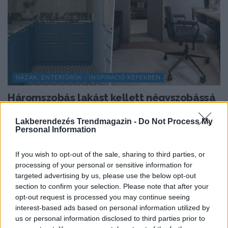
HÁZAK, ENTERIŐRÖK - INSPIRÁCIÓ KÉPEKBEN
Háromszobás lakást kellett négyszobássá
alakítani: így oldották meg 73 m²-en
Lakberendezés Trendmagazin -
Do Not Process My
Egy 73 m²-es lakásban három különálló hálószobát,
Personal Information
nappalit, kompakt konyhát, két gardróbot, mosókonyhát
és két...
If you wish to opt-out of the sale, sharing to third parties, or
processing of your personal or sensitive information for
targeted advertising by us, please use the below opt-out
section to confirm your selection. Please note that after your
TOVÁBBIAK BETÖLTÉSE
opt-out request is processed you may continue seeing
interest-based ads based on personal information utilized by
us or personal information disclosed to third parties prior to