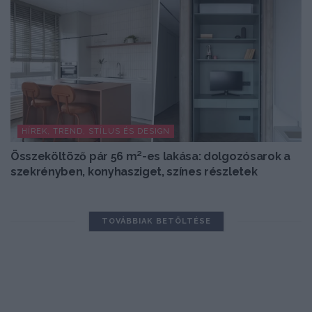
HÍREK, TREND, STÍLUS ÉS DESIGN
Összeköltöző pár 56 m²-es lakása: dolgozósarok a
szekrényben, konyhasziget, színes részletek
TOVÁBBIAK BETÖLTÉSE