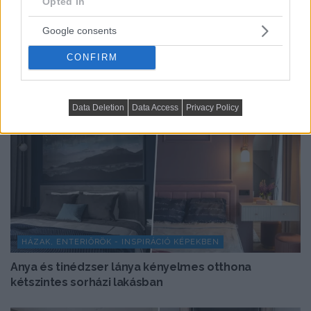
Opted In
TOVÁBBIAK BETÖLTÉSE
Google consents
CONFIRM
Data Deletion
Data Access
Privacy Policy
HÁZAK, ENTERIŐRÖK - INSPIRÁCIÓ KÉPEKBEN
Anya és tinédzser lánya kényelmes otthona
kétszintes sorházi lakásban