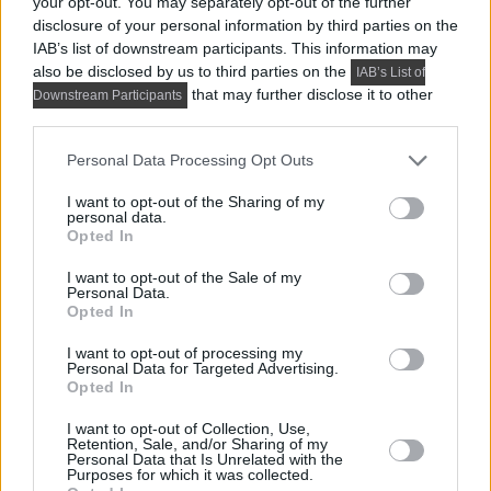
Praktikus lakberendezési ötletek
your opt-out. You may separately opt-out of the further
disclosure of your personal information by third parties on the
IAB’s list of downstream participants. This information may
also be disclosed by us to third parties on the
IAB’s List of
that may further disclose it to other
Downstream Participants
third parties.
Please note that this website/app uses one or more Google
Personal Data Processing Opt Outs
services and may gather and store information including but
not limited to your visit or usage behaviour. You may click to
I want to opt-out of the Sharing of my
personal data.
grant or deny consent to Google and its third-party tags to
Opted In
use your data for below specified purposes in below Google
consent section.
I want to opt-out of the Sale of my
Personal Data.
Opted In
I want to opt-out of processing my
Personal Data for Targeted Advertising.
PRAKTIKUS LAKBERENDEZÉSI ÖTLETEK, TIPPEK, TANÁCSOK
Opted In
5 látványos hálószobai megoldás,
amelyet később könnyű megbánni
I want to opt-out of Collection, Use,
Retention, Sale, and/or Sharing of my
Personal Data that Is Unrelated with the
Purposes for which it was collected.