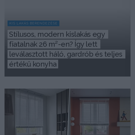
KIS LAKÁS BERENDEZÉSE
Stílusos, modern kislakás egy 
fiatalnak 26 m²-en? Így lett 
leválasztott háló, gardrób és teljes 
értékű konyha