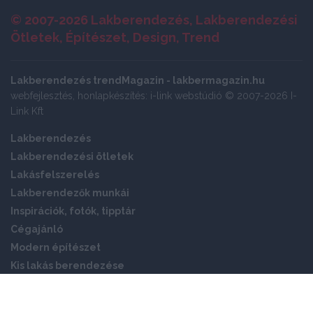
© 2007-2026 Lakberendezés, Lakberendezési
Ötletek, Építészet, Design, Trend
Lakberendezés trendMagazin - lakbermagazin.hu
webfejlesztés, honlapkészítés: i-link webstúdió © 2007-2026 I-
Link Kft
Lakberendezés
Lakberendezési ötletek
Lakásfelszerelés
Lakberendezők munkái
Inspirációk, fotók, tipptár
Cégajánló
Modern építészet
Kis lakás berendezése
Okos otthon
Panellakás ötletek