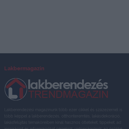
Lakbermagazin
Lakberendezési magazinunk több ezer cikkel és százezernél is
több képpel a lakberendezés, otthonteremtés, lakásdekoráció,
lakásfelújítás témaköreiben kínál hasznos ötleteket, tippeket, ad
inspirációt és információkat cégekről, újdonságokról, az örökké