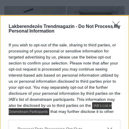
Lakberendezés Trendmagazin -
Do Not Process My
Personal Information
If you wish to opt-out of the sale, sharing to third parties, or
processing of your personal or sensitive information for
targeted advertising by us, please use the below opt-out
section to confirm your selection. Please note that after your
opt-out request is processed you may continue seeing
interest-based ads based on personal information utilized by
us or personal information disclosed to third parties prior to
your opt-out. You may separately opt-out of the further
HÍREK, TREND, STÍLUS ÉS DESIGN
disclosure of your personal information by third parties on the
Összeköltöző pár 56 m²-es lakása:
IAB’s list of downstream participants. This information may
also be disclosed by us to third parties on the
IAB’s List of
dolgozósarok a szekrényben, konyhasziget,
that may further disclose it to other
Downstream Participants
színes részletek
third parties.
Az 56 négyzetméteres lakást egy fiatal pár számára
Please note that this website/app uses one or more Google
Personal Data Processing Opt Outs