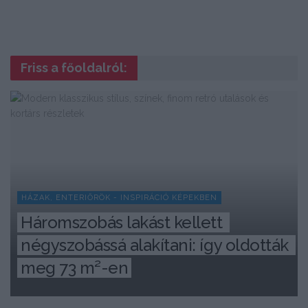
Friss a főoldalról:
HÁZAK, ENTERIŐRÖK - INSPIRÁCIÓ KÉPEKBEN
Háromszobás lakást kellett 
négyszobássá alakítani: így oldották 
meg 73 m²-en