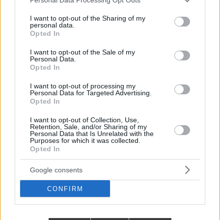
alakították ki, akik egy visszafogott, semleges enteriőr...
services and may gather and store information including but
not limited to your visit or usage behaviour. You may click to
I want to opt-out of the Sharing of my
personal data.
grant or deny consent to Google and its third-party tags to
Opted In
use your data for below specified purposes in below Google
TOVÁBBIAK BETÖLTÉSE
consent section.
I want to opt-out of the Sale of my
Personal Data.
Opted In
Praktikus lakberendezési ötletek
I want to opt-out of processing my
Personal Data for Targeted Advertising.
Opted In
I want to opt-out of Collection, Use,
Retention, Sale, and/or Sharing of my
Personal Data that Is Unrelated with the
Purposes for which it was collected.
Opted In
Google consents
CONFIRM