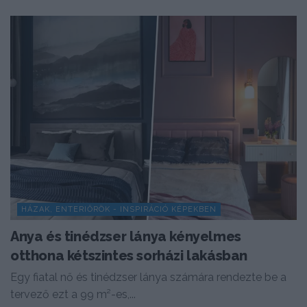
HÁZAK, ENTERIŐRÖK - INSPIRÁCIÓ KÉPEKBEN
Anya és tinédzser lánya kényelmes
otthona kétszintes sorházi lakásban
Egy fiatal nő és tinédzser lánya számára rendezte be a
tervező ezt a 99 m²-es,...