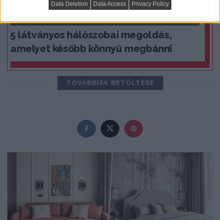
Data Deletion
Data Access
Privacy Policy
PRAKTIKUS LAKBERENDEZÉSI ÖTLETEK, TIPPEK, TANÁCSOK
5 látványos hálószobai megoldás,
amelyet később könnyű megbánni
TOVÁBBIAK BETÖLTÉSE