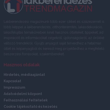
Lakberendezési magazinunk több ezer cikkel és százezernél is
több képpel a lakberendezés, otthonteremtés, lakásdekoráció,
lakásfelújítás témaköreiben kínál hasznos ötleteket, tippeket, ad
inspirációt és információkat cégekről, újdonságokról, az örökké
változó trendekről. Gyűjts anyagot saját terveidhez a hatalmas
ötlet és képanyagból és keresd meg projektedhez a megfelelő
beszerzési forrásokat, szakembereket.
Hasznos oldalak
Hirdetés, médiaajánlat
Kapcsolat
Impresszum
Adatvédelmi központ
Felhasználási feltételek
Cookie tájékoztató és kezelés