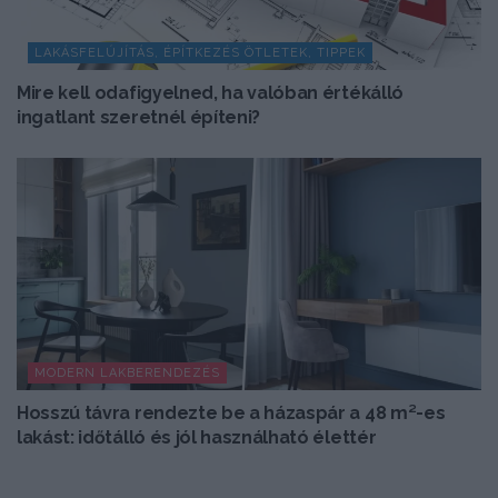
LAKÁSFELÚJÍTÁS, ÉPÍTKEZÉS ÖTLETEK, TIPPEK
Mire kell odafigyelned, ha valóban értékálló
ingatlant szeretnél építeni?
MODERN LAKBERENDEZÉS
Hosszú távra rendezte be a házaspár a 48 m²-es
lakást: időtálló és jól használható élettér