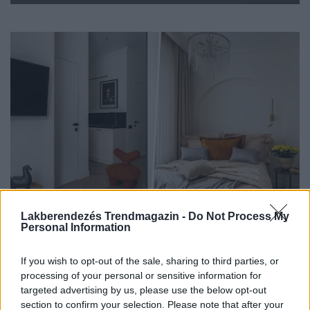
Lakberendezés Trendmagazin -
Do Not Process My
Personal Information
KIS LAKÁS BERENDEZÉSE
Így alakítottak ki 38 négyzetméteren
If you wish to opt-out of the sale, sharing to third parties, or
háromszobás elosztást két gardróbbal
processing of your personal or sensitive information for
targeted advertising by us, please use the below opt-out
Ezt a 38 négyzetméteres, új építésű lakást egy hölgy
section to confirm your selection. Please note that after your