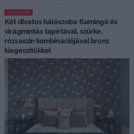
HÁLÓSZOBA
Két divatos hálószoba flamingó és
virágmintás tapétával, szürke,
rózsaszín kombinációjával bronz
kiegészítőkkel