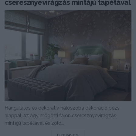
cseresznyevirágzás mintájú tapétával
Hangulatos és dekoratív hálószoba dekoráció bézs
alappal, az ágy mögötti falon cseresznyevirágzás
mintájú tapétával és zöld...
DETAILS
ELOLVASOM