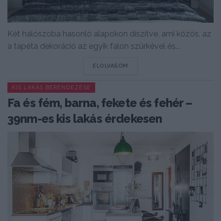
Két hálószoba hasonló alapokon díszítve, ami közös, az
a tapéta dekoráció az egyik falon szürkével és...
DETAILS
ELOLVASOM
KIS LAKÁS BERENDEZÉSE
Fa és fém, barna, fekete és fehér –
39nm-es kis lakás érdekesen