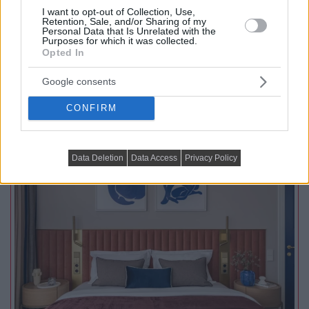
komfort és a hatékony...
I want to opt-out of Collection, Use,
Retention, Sale, and/or Sharing of my
Personal Data that Is Unrelated with the
Purposes for which it was collected.
Opted In
TOVÁBBIAK BETÖLTÉSE
Google consents
Praktikus lakberendezési ötletek
CONFIRM
Data Deletion
Data Access
Privacy Policy