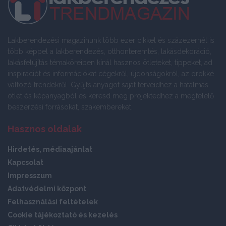
Lakberendezési magazinunk több ezer cikkel és százezernél is
több képpel a lakberendezés, otthonteremtés, lakásdekoráció,
lakásfelújítás témaköreiben kínál hasznos ötleteket, tippeket, ad
inspirációt és információkat cégekről, újdonságokról, az örökké
változó trendekről. Gyűjts anyagot saját terveidhez a hatalmas
ötlet és képanyagból és keresd meg projektedhez a megfelelő
beszerzési forrásokat, szakembereket.
Hasznos oldalak
Hirdetés, médiaajánlat
Kapcsolat
Impresszum
Adatvédelmi központ
Felhasználási feltételek
Cookie tájékoztató és kezelés