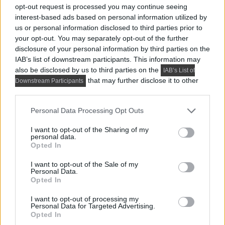
megbízásából számára rendezték be. Az optimális...
opt-out request is processed you may continue seeing
interest-based ads based on personal information utilized by
us or personal information disclosed to third parties prior to
your opt-out. You may separately opt-out of the further
disclosure of your personal information by third parties on the
IAB’s list of downstream participants. This information may
also be disclosed by us to third parties on the
IAB’s List of
that may further disclose it to other
Downstream Participants
third parties.
Please note that this website/app uses one or more Google
Personal Data Processing Opt Outs
services and may gather and store information including but
not limited to your visit or usage behaviour. You may click to
I want to opt-out of the Sharing of my
personal data.
grant or deny consent to Google and its third-party tags to
Opted In
use your data for below specified purposes in below Google
consent section.
I want to opt-out of the Sale of my
HÁZTARTÁSI GÉPEK, BERENDEZÉSEK
Personal Data.
Opted In
Milyen légkondik érhetők el a mai piacon?
I want to opt-out of processing my
Korunkban a lakóterek, irodák és közintézmények
Personal Data for Targeted Advertising.
hőmérsékletének szabályozása már az alapvető
Opted In