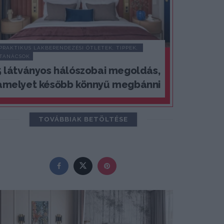
PRAKTIKUS LAKBERENDEZÉSI ÖTLETEK, TIPPEK, 
TANÁCSOK
5 látványos hálószobai megoldás,
amelyet később könnyű megbánni
TOVÁBBIAK BETÖLTÉSE