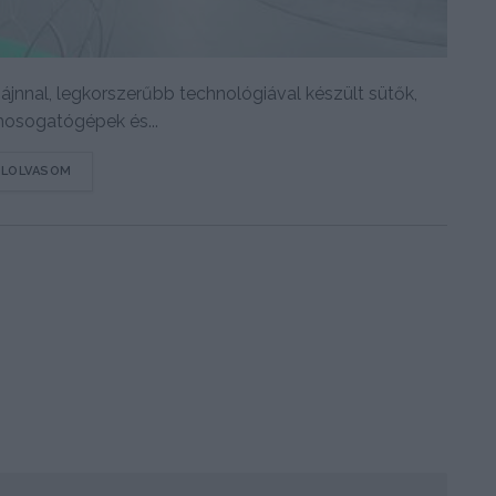
ájnnal, legkorszerűbb technológiával készült sütők,
mosogatógépek és...
DETAILS
ELOLVASOM