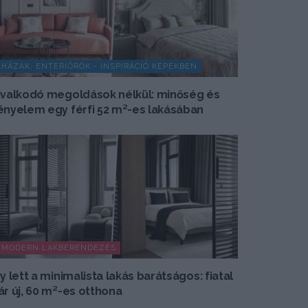
HÁZAK, ENTERIŐRÖK - INSPIRÁCIÓ KÉPEKBEN
ivalkodó megoldások nélkül: minőség és
ényelem egy férfi 52 m²-es lakásában
MODERN LAKBERENDEZÉS
gy lett a minimalista lakás barátságos: fiatal
ár új, 60 m²-es otthona