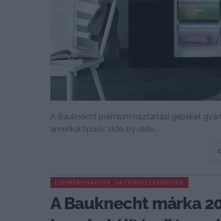
A Bauknecht prémium háztartási gépeket gyártó
amerikai típusú, side-by-side...
ESEMÉNYNAPTÁR, SAJTÓKÖZLEMÉNYEK
A Bauknecht márka 20