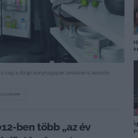
H
k
 cég a dizájn konyhagépek területén is előretör
DETAILS
ELOLVASOM
Í
12-ben több „az év
p