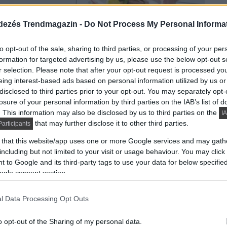
dezés Trendmagazin -
Do Not Process My Personal Informa
to opt-out of the sale, sharing to third parties, or processing of your per
formation for targeted advertising by us, please use the below opt-out s
r selection. Please note that after your opt-out request is processed y
eing interest-based ads based on personal information utilized by us or
(a legjobbak legjobbika) díj mellett több „Kitchen...
disclosed to third parties prior to your opt-out. You may separately opt-
losure of your personal information by third parties on the IAB’s list of
DETAILS
ELOLVASOM
. This information may also be disclosed by us to third parties on the
IA
that may further disclose it to other third parties.
articipants
 that this website/app uses one or more Google services and may gath
including but not limited to your visit or usage behaviour. You may click 
ool prémium márkája
 to Google and its third-party tags to use your data for below specifi
ogle consent section.
l Data Processing Opt Outs
o opt-out of the Sharing of my personal data.