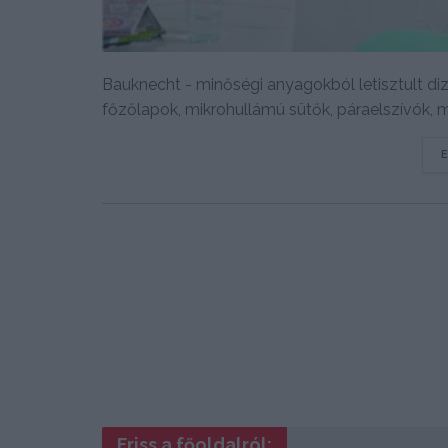
Bauknecht - minőségi anyagokból letisztult diz
főzőlapok, mikrohullámú sütők, páraelszívók, 
Friss a főoldalról: