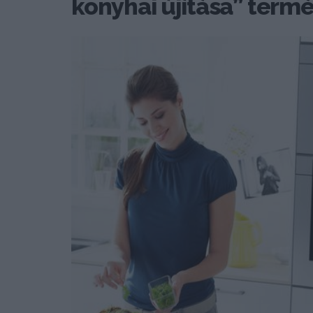
konyhai újítása” termék