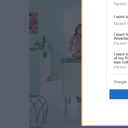
Opted 
I want t
Opted 
I want 
Advertis
Opted 
I want t
of my P
was col
Opted 
Google 