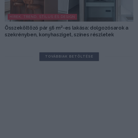
HÍREK, TREND, STÍLUS ÉS DESIGN
Összeköltöző pár 56 m²-es lakása: dolgozósarok a
szekrényben, konyhasziget, színes részletek
TOVÁBBIAK BETÖLTÉSE