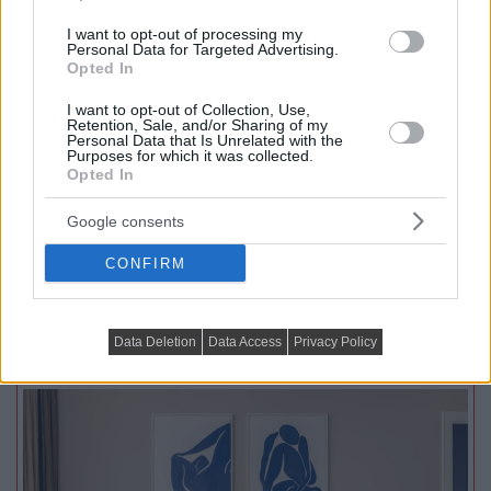
HÁZAK, ENTERIŐRÖK - INSPIRÁCIÓ KÉPEKBEN
I want to opt-out of processing my
Personal Data for Targeted Advertising.
Háromszobás lakást kellett négyszobássá
Opted In
alakítani: így oldották meg 73 m²-en
I want to opt-out of Collection, Use,
Retention, Sale, and/or Sharing of my
Egy 73 m²-es lakásban három különálló hálószobát,
Personal Data that Is Unrelated with the
Purposes for which it was collected.
nappalit, kompakt konyhát, két gardróbot, mosókonyhát
Opted In
és két...
Google consents
CONFIRM
TOVÁBBIAK BETÖLTÉSE
Data Deletion
Data Access
Privacy Policy
Praktikus lakberendezési ötletek