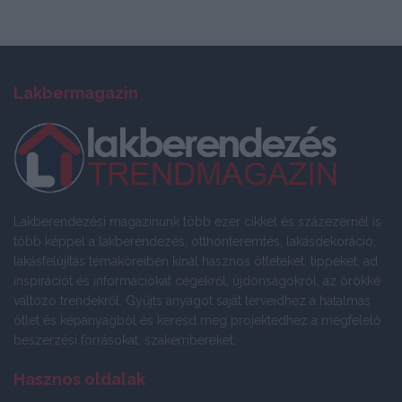
Lakbermagazin
Lakberendezési magazinunk több ezer cikkel és százezernél is
több képpel a lakberendezés, otthonteremtés, lakásdekoráció,
lakásfelújítás témaköreiben kínál hasznos ötleteket, tippeket, ad
inspirációt és információkat cégekről, újdonságokról, az örökké
változó trendekről. Gyűjts anyagot saját terveidhez a hatalmas
ötlet és képanyagból és keresd meg projektedhez a megfelelő
beszerzési forrásokat, szakembereket.
Hasznos oldalak