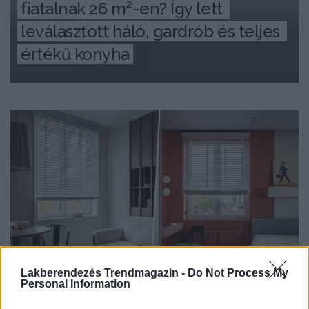
fiatalnak 26 m²-en? Így lett 
leválasztott háló, gardrób és teljes 
értékű konyha
Lakberendezés Trendmagazin -
Do Not Process My
Personal Information
HÁZAK, ENTERIŐRÖK - INSPIRÁCIÓ KÉPEKBEN