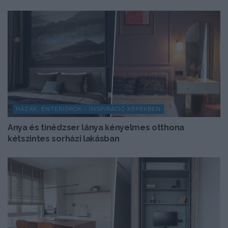
HÁZAK, ENTERIŐRÖK - INSPIRÁCIÓ KÉPEKBEN
Anya és tinédzser lánya kényelmes otthona
kétszintes sorházi lakásban