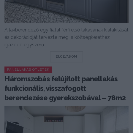
A lakberendező egy fiatal férfi első lakásának kialakítását
és dekorációját tervezte meg, a költségkerethez
igazodó egyszerű...
DETAILS
ELOLVASOM
PANELLAKÁS ÖTLETEK
Háromszobás felújított panellakás
funkcionális, visszafogott
berendezése gyerekszobával – 78m2