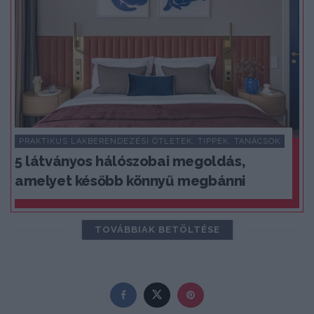
PRAKTIKUS LAKBERENDEZÉSI ÖTLETEK, TIPPEK, TANÁCSOK
5 látványos hálószobai megoldás,
amelyet később könnyű megbánni
TOVÁBBIAK BETÖLTÉSE