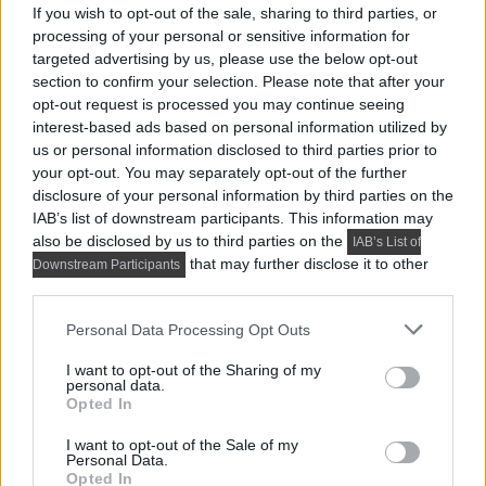
If you wish to opt-out of the sale, sharing to third parties, or
Hangulatos minimalista stílus anya és
processing of your personal or sensitive information for
targeted advertising by us, please use the below opt-out
lánya 74 m²-es otthonában
section to confirm your selection. Please note that after your
A 74 m²-es, háromszobás lakást egy hölgy
opt-out request is processed you may continue seeing
interest-based ads based on personal information utilized by
megbízásából rendezte be a tervező, a tulajdonos
us or personal information disclosed to third parties prior to
tizenéves...
your opt-out. You may separately opt-out of the further
disclosure of your personal information by third parties on the
IAB’s list of downstream participants. This information may
also be disclosed by us to third parties on the
IAB’s List of
that may further disclose it to other
Downstream Participants
third parties.
Please note that this website/app uses one or more Google
Personal Data Processing Opt Outs
services and may gather and store information including but
not limited to your visit or usage behaviour. You may click to
I want to opt-out of the Sharing of my
personal data.
grant or deny consent to Google and its third-party tags to
Opted In
use your data for below specified purposes in below Google
consent section.
I want to opt-out of the Sale of my
Personal Data.
Opted In