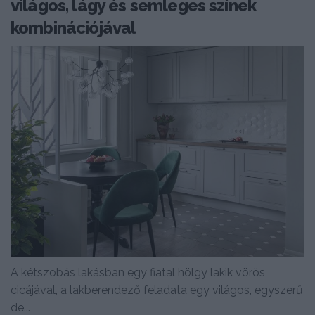
világos, lágy és semleges színek
kombinációjával
A kétszobás lakásban egy fiatal hölgy lakik vörös
cicájával, a lakberendező feladata egy világos, egyszerű
de...