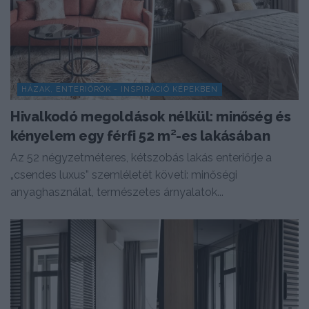
HÁZAK, ENTERIŐRÖK - INSPIRÁCIÓ KÉPEKBEN
Hivalkodó megoldások nélkül: minőség és
kényelem egy férfi 52 m²-es lakásában
Az 52 négyzetméteres, kétszobás lakás enteriőrje a
„csendes luxus” szemléletét követi: minőségi
anyaghasználat, természetes árnyalatok...