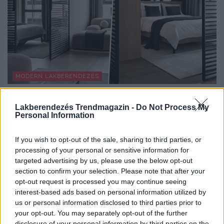
MODERN LAKBERENDEZÉS
Így lett a minimalista lakás barátságos:
Lakberendezés Trendmagazin -
Do Not Process My
fiatal pár új, 60 m²-es otthona
Personal Information
A 60 négyzetméteres lakást egy fiatal pár számára
alakították ki, akik sokat utaznak, szívesen fogadnak...
If you wish to opt-out of the sale, sharing to third parties, or
processing of your personal or sensitive information for
targeted advertising by us, please use the below opt-out
section to confirm your selection. Please note that after your
TOVÁBBIAK BETÖLTÉSE
opt-out request is processed you may continue seeing
interest-based ads based on personal information utilized by
us or personal information disclosed to third parties prior to
Praktikus lakberendezési ötletek
your opt-out. You may separately opt-out of the further
disclosure of your personal information by third parties on the