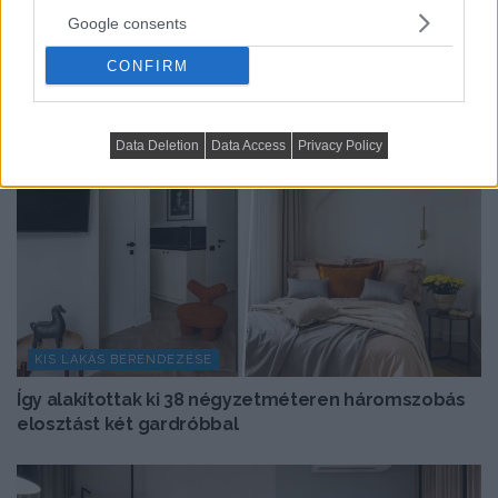
Google consents
CONFIRM
Data Deletion
Data Access
Privacy Policy
KIS LAKÁS BERENDEZÉSE
Így alakítottak ki 38 négyzetméteren háromszobás
elosztást két gardróbbal