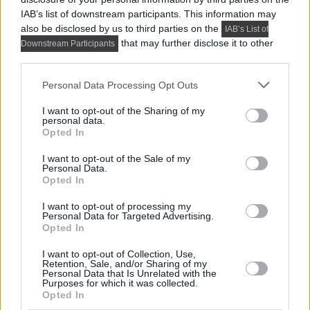
IAB’s list of downstream participants. This information may
also be disclosed by us to third parties on the
IAB’s List of
that may further disclose it to other
Downstream Participants
third parties.
Please note that this website/app uses one or more Google
Personal Data Processing Opt Outs
services and may gather and store information including but
not limited to your visit or usage behaviour. You may click to
I want to opt-out of the Sharing of my
personal data.
grant or deny consent to Google and its third-party tags to
Opted In
use your data for below specified purposes in below Google
consent section.
I want to opt-out of the Sale of my
Personal Data.
Opted In
I want to opt-out of processing my
PRAKTIKUS LAKBERENDEZÉSI ÖTLETEK, TIPPEK, TANÁCSOK
Personal Data for Targeted Advertising.
Opted In
5 látványos hálószobai megoldás,
amelyet később könnyű megbánni
I want to opt-out of Collection, Use,
Retention, Sale, and/or Sharing of my
Personal Data that Is Unrelated with the
Purposes for which it was collected.
Opted In
TOVÁBBIAK BETÖLTÉSE