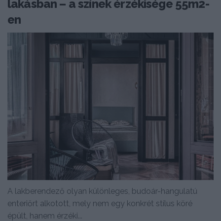
lakásban – a színek érzékisége 55m2-
en
A lakberendező olyan különleges, budoár-hangulatú
enteriőrt alkotott, mely nem egy konkrét stílus köré
épült, hanem érzéki...