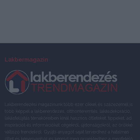
Lakbermagazin
Lakberendezési magazinunk több ezer cikkel és százezernél is
több képpel a lakberendezés, otthonteremtés, lakásdekoráció,
lakásfelújítás témaköreiben kínál hasznos ötleteket, tippeket, ad
inspirációt és információkat cégekről, újdonságokról, az örökké
változó trendekről. Gyűjts anyagot saját terveidhez a hatalmas
ötlet és képanyagból és keresd meg projektedhez a megfelelő