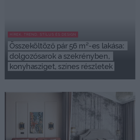
HÍREK, TREND, STÍLUS ÉS DESIGN
Összeköltöző pár 56 m²-es lakása: 
dolgozósarok a szekrényben, 
konyhasziget, színes részletek