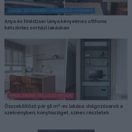
HÁZAK, ENTERIŐRÖK - INSPIRÁCIÓ KÉPEKBEN
Anya és tinédzser lánya kényelmes otthona
kétszintes sorházi lakásban
HÍREK, TREND, STÍLUS ÉS DESIGN
Összeköltöző pár 56 m²-es lakása: dolgozósarok a
szekrényben, konyhasziget, színes részletek