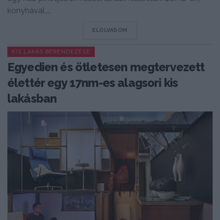
konyhával,...
DETAILS
ELOLVASOM
KIS LAKÁS BERENDEZÉSE
Egyedien és ötletesen megtervezett
élettér egy 17nm-es alagsori kis
lakásban