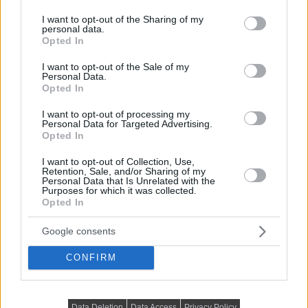
services and may gather and store information including but
not limited to your visit or usage behaviour. You may click to
I want to opt-out of the Sharing of my
personal data.
grant or deny consent to Google and its third-party tags to
Opted In
TOVÁBBIAK BETÖLTÉSE
use your data for below specified purposes in below Google
consent section.
I want to opt-out of the Sale of my
Personal Data.
Opted In
Praktikus lakberendezési ötletek
I want to opt-out of processing my
Personal Data for Targeted Advertising.
Opted In
I want to opt-out of Collection, Use,
Retention, Sale, and/or Sharing of my
Personal Data that Is Unrelated with the
Purposes for which it was collected.
Opted In
Google consents
CONFIRM
Data Deletion
Data Access
Privacy Policy