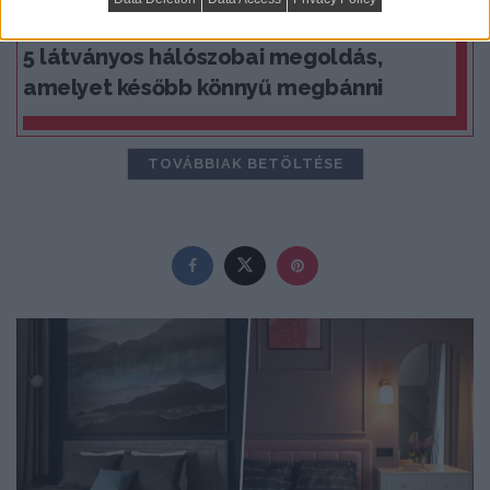
PRAKTIKUS LAKBERENDEZÉSI ÖTLETEK, TIPPEK, TANÁCSOK
5 látványos hálószobai megoldás,
amelyet később könnyű megbánni
TOVÁBBIAK BETÖLTÉSE