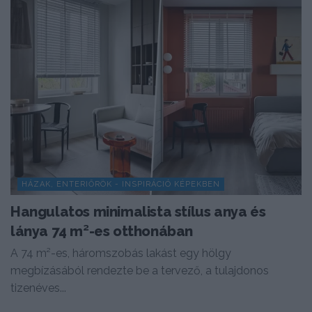
HÁZAK, ENTERIŐRÖK - INSPIRÁCIÓ KÉPEKBEN
Hangulatos minimalista stílus anya és
lánya 74 m²-es otthonában
A 74 m²-es, háromszobás lakást egy hölgy
megbízásából rendezte be a tervező, a tulajdonos
tizenéves...