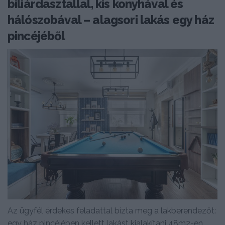
biliárdasztallal, kis konyhával és
hálószobával – alagsori lakás egy ház
pincéjéből
Az ügyfél érdekes feladattal bízta meg a lakberendezőt:
egy ház pincéjében kellett lakást kialakítani 48m2-en,