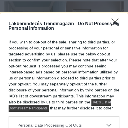
Lakberendezés Trendmagazin -
Do Not Process My
Personal Information
If you wish to opt-out of the sale, sharing to third parties, or
processing of your personal or sensitive information for
targeted advertising by us, please use the below opt-out
section to confirm your selection. Please note that after your
opt-out request is processed you may continue seeing
interest-based ads based on personal information utilized by
us or personal information disclosed to third parties prior to
HÁZAK, ENTERIŐRÖK - INSPIRÁCIÓ KÉPEKBEN
your opt-out. You may separately opt-out of the further
disclosure of your personal information by third parties on the
Háromszobás lakást kellett négyszobássá
IAB’s list of downstream participants. This information may
alakítani: így oldották meg 73 m²-en
also be disclosed by us to third parties on the
IAB’s List of
that may further disclose it to other
Downstream Participants
Egy 73 m²-es lakásban három különálló hálószobát,
third parties.
nappalit, kompakt konyhát, két gardróbot, mosókonyhát
Please note that this website/app uses one or more Google
és két...
Personal Data Processing Opt Outs