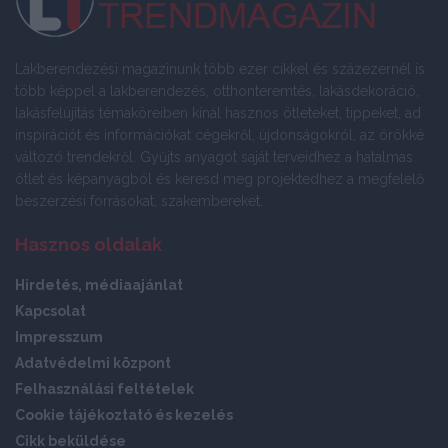
Lakberendezési magazinunk több ezer cikkel és százezernél is
több képpel a lakberendezés, otthonteremtés, lakásdekoráció,
lakásfelújítás témaköreiben kínál hasznos ötleteket, tippeket, ad
inspirációt és információkat cégekről, újdonságokról, az örökké
változó trendekről. Gyűjts anyagot saját terveidhez a hatalmas
ötlet és képanyagból és keresd meg projektedhez a megfelelő
beszerzési forrásokat, szakembereket.
Hasznos oldalak
Hirdetés, médiaajánlat
Kapcsolat
Impresszum
Adatvédelmi központ
Felhasználási feltételek
Cookie tájékoztató és kezelés
Cikk beküldése