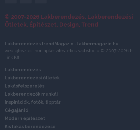
© 2007-2026 Lakberendezés, Lakberendezési
Ötletek, Építészet, Design, Trend
Lakberendezés trendMagazin - lakbermagazin.hu
webfejlesztés, honlapkészítés: i-link webstúdió © 2007-2026 I-
Link Kft
Lakberendezés
Lakberendezési ötletek
Lakásfelszerelés
Lakberendezők munkái
Inspirációk, fotók, tipptár
Cégajánló
Modern építészet
Kis lakás berendezése
Okos otthon