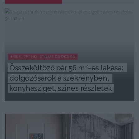
HÍREK, TREND, STÍLUS ÉS DESIGN
Összeköltöző pár 56 m²-es lakása: 
dolgozósarok a szekrényben, 
konyhasziget, színes részletek