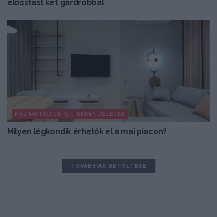
elosztást két gardróbbal
HÁZTARTÁSI GÉPEK, BERENDEZÉSEK
Milyen légkondik érhetők el a mai piacon?
TOVÁBBIAK BETÖLTÉSE