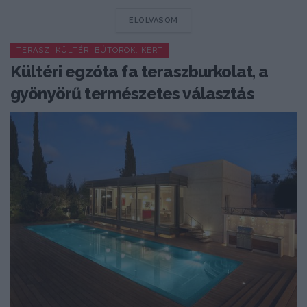
DETAILS
ELOLVASOM
TERASZ, KÜLTÉRI BÚTOROK, KERT
Kültéri egzóta fa teraszburkolat, a
gyönyörű természetes választás