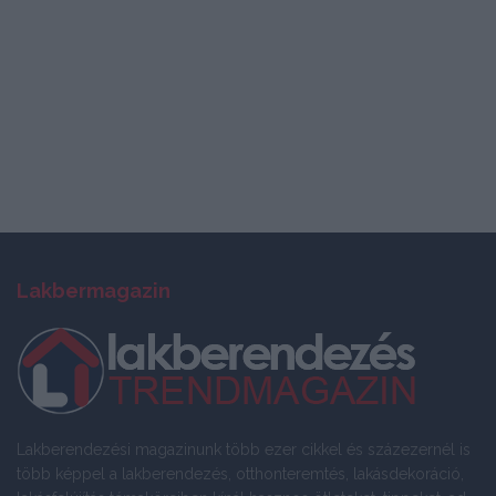
Lakbermagazin
Lakberendezési magazinunk több ezer cikkel és százezernél is
több képpel a lakberendezés, otthonteremtés, lakásdekoráció,