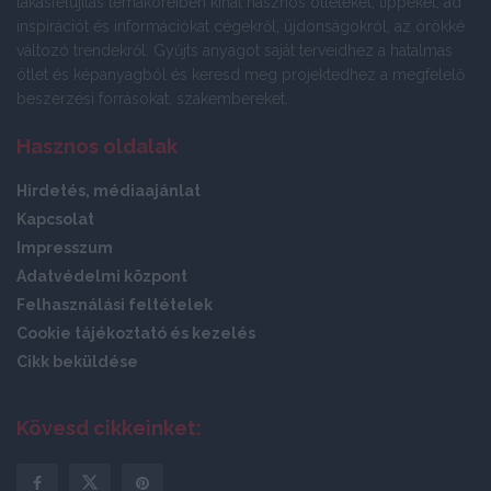
lakásfelújítás témaköreiben kínál hasznos ötleteket, tippeket, ad
inspirációt és információkat cégekről, újdonságokról, az örökké
változó trendekről. Gyűjts anyagot saját terveidhez a hatalmas
ötlet és képanyagból és keresd meg projektedhez a megfelelő
beszerzési forrásokat, szakembereket.
Hasznos oldalak
Hirdetés, médiaajánlat
Kapcsolat
Impresszum
Adatvédelmi központ
Felhasználási feltételek
Cookie tájékoztató és kezelés
Cikk beküldése
Kövesd cikkeinket: