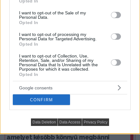
Opted In
use your data for below specified purposes in below Google
consent section.
I want to opt-out of the Sale of my
Praktikus lakberendezési ötletek
Personal Data.
Opted In
I want to opt-out of processing my
Personal Data for Targeted Advertising.
Opted In
I want to opt-out of Collection, Use,
Retention, Sale, and/or Sharing of my
Personal Data that Is Unrelated with the
Purposes for which it was collected.
Opted In
Google consents
CONFIRM
PRAKTIKUS LAKBERENDEZÉSI ÖTLETEK, TIPPEK, TANÁCSOK
Data Deletion
Data Access
Privacy Policy
5 látványos hálószobai megoldás,
amelyet később könnyű megbánni