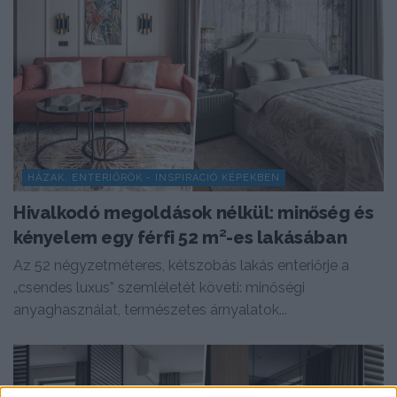
HÁZAK, ENTERIŐRÖK - INSPIRÁCIÓ KÉPEKBEN
Hivalkodó megoldások nélkül: minőség és
kényelem egy férfi 52 m²-es lakásában
Az 52 négyzetméteres, kétszobás lakás enteriőrje a
„csendes luxus” szemléletét követi: minőségi
anyaghasználat, természetes árnyalatok...