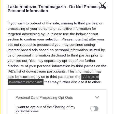
Lakberendezés Trendmagazin -
Do Not Process My
Personal Information
If you wish to opt-out of the sale, sharing to third parties, or
processing of your personal or sensitive information for
targeted advertising by us, please use the below opt-out
section to confirm your selection. Please note that after your
opt-out request is processed you may continue seeing
interest-based ads based on personal information utilized by
us or personal information disclosed to third parties prior to
MODERN LAKBERENDEZÉS
your opt-out. You may separately opt-out of the further
disclosure of your personal information by third parties on the
Így lett a minimalista lakás barátságos:
IAB’s list of downstream participants. This information may
fiatal pár új, 60 m²-es otthona
also be disclosed by us to third parties on the
IAB’s List of
that may further disclose it to other
A 60 négyzetméteres lakást egy fiatal pár számára
Downstream Participants
third parties.
alakították ki, akik sokat utaznak, szívesen fogadnak...
Please note that this website/app uses one or more Google
Personal Data Processing Opt Outs
services and may gather and store information including but
not limited to your visit or usage behaviour. You may click to
I want to opt-out of the Sharing of my
TOVÁBBIAK BETÖLTÉSE
personal data.
grant or deny consent to Google and its third-party tags to