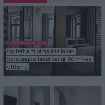
MODERN LAKBERENDEZÉS
Így lett a minimalista lakás 
barátságos: fiatal pár új, 60 m²-es 
otthona