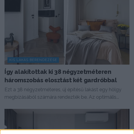
KIS LAKÁS BERENDEZÉSE
Így alakítottak ki 38 négyzetméteren
háromszobás elosztást két gardróbbal
Ezt a 38 négyzetméteres, új építésű lakást egy hölgy
megbízásából számára rendezték be. Az optimális...