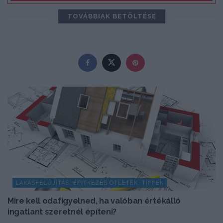
TOVÁBBIAK BETÖLTÉSE
LAKÁSFELÚJÍTÁS, ÉPÍTKEZÉS ÖTLETEK, TIPPEK
Mire kell odafigyelned, ha valóban értékálló
ingatlant szeretnél építeni?