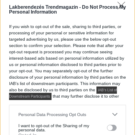
Lakberendezés Trendmagazin -
Do Not Process My
Personal Information
If you wish to opt-out of the sale, sharing to third parties, or
processing of your personal or sensitive information for
targeted advertising by us, please use the below opt-out
section to confirm your selection. Please note that after your
opt-out request is processed you may continue seeing
interest-based ads based on personal information utilized by
HÁZTARTÁSI GÉPEK, BERENDEZÉSEK
us or personal information disclosed to third parties prior to
your opt-out. You may separately opt-out of the further
Milyen légkondik érhetők el a mai piacon?
disclosure of your personal information by third parties on the
Korunkban a lakóterek, irodák és közintézmények
IAB’s list of downstream participants. This information may
hőmérsékletének szabályozása már az alapvető
also be disclosed by us to third parties on the
IAB’s List of
that may further disclose it to other
komfort és a hatékony...
Downstream Participants
third parties.
Please note that this website/app uses one or more Google
Personal Data Processing Opt Outs
services and may gather and store information including but
TOVÁBBIAK BETÖLTÉSE
not limited to your visit or usage behaviour. You may click to
I want to opt-out of the Sharing of my
personal data.
grant or deny consent to Google and its third-party tags to