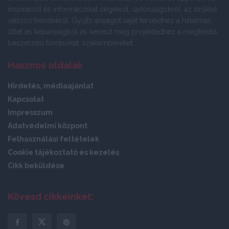
inspirációt és információkat cégekről, újdonságokról, az örökké
változó trendekről. Gyűjts anyagot saját terveidhez a hatalmas
ötlet és képanyagból és keresd meg projektedhez a megfelelő
beszerzési forrásokat, szakembereket.
Hasznos oldalak
Hirdetés, médiaajánlat
Kapcsolat
Impresszum
Adatvédelmi központ
Felhasználási feltételek
Cookie tájékoztató és kezelés
Cikk beküldése
Kövesd cikkeinket: