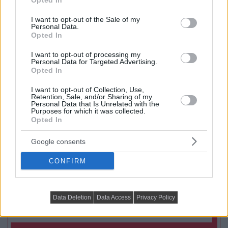
Opted In
use your data for below specified purposes in below Google
Praktikus lakberendezési ötletek
consent section.
I want to opt-out of the Sale of my
Personal Data.
Opted In
I want to opt-out of processing my
Personal Data for Targeted Advertising.
Opted In
I want to opt-out of Collection, Use,
Retention, Sale, and/or Sharing of my
Personal Data that Is Unrelated with the
Purposes for which it was collected.
Opted In
Google consents
CONFIRM
PRAKTIKUS LAKBERENDEZÉSI ÖTLETEK, TIPPEK, TANÁCSOK
5 látványos hálószobai megoldás,
Data Deletion
Data Access
Privacy Policy
amelyet később könnyű megbánni