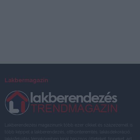
Lakbermagazin
Lakberendezési magazinunk több ezer cikkel és százezernél is
több képpel a lakberendezés, otthonteremtés, lakásdekoráció,
lakásfelújítás témaköreiben kínál hasznos ötleteket, tippeket, ad