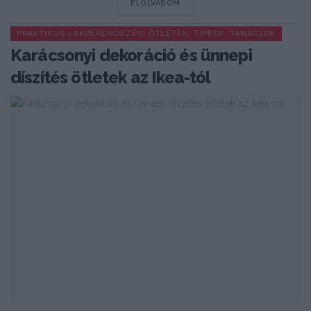
DETAILS
ELOLVASOM
PRAKTIKUS LAKBERENDEZÉSI ÖTLETEK, TIPPEK, TANÁCSOK
Karácsonyi dekoráció és ünnepi
díszítés ötletek az Ikea-tól