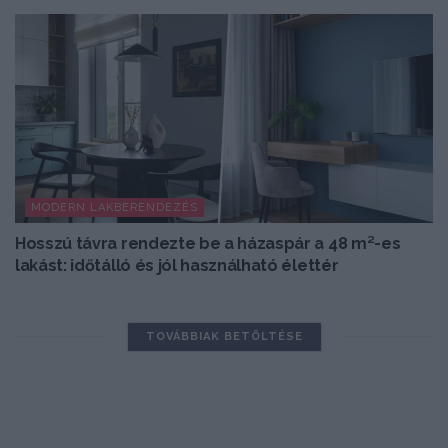
MODERN LAKBERENDEZÉS
Hosszú távra rendezte be a házaspár a 48 m²-es
lakást: időtálló és jól használható élettér
TOVÁBBIAK BETÖLTÉSE