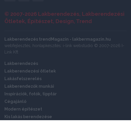
© 2007-2026 Lakberendezés, Lakberendezési
Ötletek, Építészet, Design, Trend
Lakberendezés trendMagazin - lakbermagazin.hu
webfejlesztés, honlapkészítés: i-link webstúdió © 2007-2026 I-
Link Kft
Lakberendezés
Lakberendezési ötletek
Lakásfelszerelés
Lakberendezők munkái
Inspirációk, fotók, tipptár
Cégajánló
Modern építészet
Kis lakás berendezése
Okos otthon