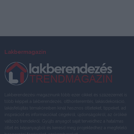
Lakbermagazin
Lakberendezési magazinunk több ezer cikkel és százezernél is
több képpel a lakberendezés, otthonteremtés, lakásdekoráció,
lakásfelújítás témaköreiben kínál hasznos ötleteket, tippeket, ad
inspirációt és információkat cégekről, újdonságokról, az örökké
változó trendekről. Gyűjts anyagot saját terveidhez a hatalmas
ötlet és képanyagból és keresd meg projektedhez a megfelelő