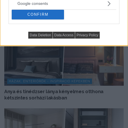
Google consents
CONFIRM
Data Deletion
Data Access
Privacy Policy
HÁZAK, ENTERIŐRÖK - INSPIRÁCIÓ KÉPEKBEN
Anya és tinédzser lánya kényelmes otthona
kétszintes sorházi lakásban