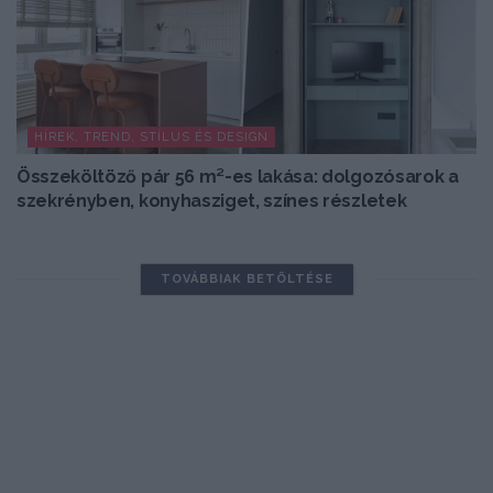
HÍREK, TREND, STÍLUS ÉS DESIGN
Összeköltöző pár 56 m²-es lakása: dolgozósarok a
szekrényben, konyhasziget, színes részletek
TOVÁBBIAK BETÖLTÉSE