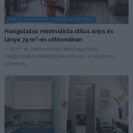
HÁZAK, ENTERIŐRÖK - INSPIRÁCIÓ KÉPEKBEN
Hangulatos minimalista stílus anya és
lánya 74 m²-es otthonában
A 74 m²-es, háromszobás lakást egy hölgy
megbízásából rendezte be a tervező, a tulajdonos
tizenéves...