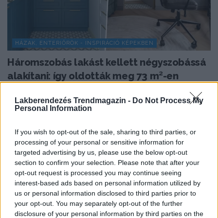
HÁZAK, ENTERIŐRÖK - INSPIRÁCIÓ KÉPEKBEN
Háromszobás lakást kellett négyszobássá
alakítani: így oldották meg 73 m²-en
Egy 73 m²-es lakásban három különálló hálószobát,
Lakberendezés Trendmagazin -
Do Not Process My
nappalit, kompakt konyhát, két gardróbot, mosókonyhát
Personal Information
és két...
If you wish to opt-out of the sale, sharing to third parties, or
processing of your personal or sensitive information for
targeted advertising by us, please use the below opt-out
TOVÁBBIAK BETÖLTÉSE
section to confirm your selection. Please note that after your
opt-out request is processed you may continue seeing
interest-based ads based on personal information utilized by
Praktikus lakberendezési ötletek
us or personal information disclosed to third parties prior to
your opt-out. You may separately opt-out of the further
disclosure of your personal information by third parties on the