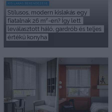
KIS LAKÁS BERENDEZÉSE
Stílusos, modern kislakás egy 
fiatalnak 26 m²-en? Így lett 
leválasztott háló, gardrób és teljes 
értékű konyha