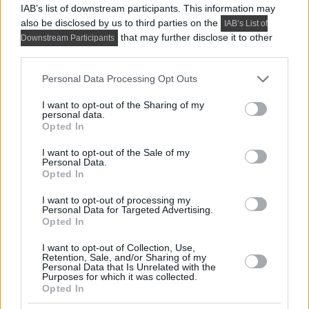
IAB’s list of downstream participants. This information may
also be disclosed by us to third parties on the
IAB’s List of
that may further disclose it to other
Downstream Participants
third parties.
Please note that this website/app uses one or more Google
Personal Data Processing Opt Outs
services and may gather and store information including but
not limited to your visit or usage behaviour. You may click to
I want to opt-out of the Sharing of my
personal data.
grant or deny consent to Google and its third-party tags to
Opted In
use your data for below specified purposes in below Google
consent section.
I want to opt-out of the Sale of my
Personal Data.
Opted In
PRAKTIKUS LAKBERENDEZÉSI ÖTLETEK, TIPPEK, TANÁCSOK
I want to opt-out of processing my
5 látványos hálószobai megoldás,
Personal Data for Targeted Advertising.
Opted In
amelyet később könnyű megbánni
I want to opt-out of Collection, Use,
Retention, Sale, and/or Sharing of my
Personal Data that Is Unrelated with the
TOVÁBBIAK BETÖLTÉSE
Purposes for which it was collected.
Opted In