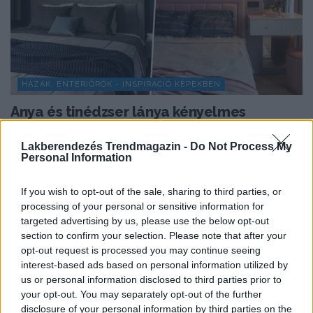
HÁZAK, ENTERIŐRÖK - INSPIRÁCIÓ KÉPEKBEN
Anya és tinédzser lánya kényelmes
otthona kétszintes sorházi lakásban
Lakberendezés Trendmagazin -
Do Not Process My
Egy fiatal nő és tinédzser lánya számára rendezte be a
Personal Information
tervező ezt a 99 m²-es,...
If you wish to opt-out of the sale, sharing to third parties, or
processing of your personal or sensitive information for
targeted advertising by us, please use the below opt-out
TOVÁBBIAK BETÖLTÉSE
section to confirm your selection. Please note that after your
opt-out request is processed you may continue seeing
interest-based ads based on personal information utilized by
Praktikus lakberendezési ötletek
us or personal information disclosed to third parties prior to
your opt-out. You may separately opt-out of the further
disclosure of your personal information by third parties on the