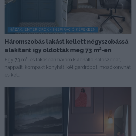
HÁZAK, ENTERIŐRÖK - INSPIRÁCIÓ KÉPEKBEN
Háromszobás lakást kellett négyszobássá
alakítani: így oldották meg 73 m²-en
Egy 73 m²-es lakásban három különálló hálószobát,
nappalit, kompakt konyhát, két gardróbot, mosókonyhát
és két...