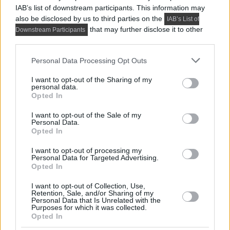
IAB’s list of downstream participants. This information may
also be disclosed by us to third parties on the
IAB’s List of
that may further disclose it to other
Downstream Participants
third parties.
Please note that this website/app uses one or more Google
Personal Data Processing Opt Outs
services and may gather and store information including but
not limited to your visit or usage behaviour. You may click to
I want to opt-out of the Sharing of my
personal data.
grant or deny consent to Google and its third-party tags to
Opted In
use your data for below specified purposes in below Google
consent section.
I want to opt-out of the Sale of my
Personal Data.
Opted In
PRAKTIKUS LAKBERENDEZÉSI ÖTLETEK, TIPPEK, TANÁCSOK
I want to opt-out of processing my
5 látványos hálószobai megoldás,
Personal Data for Targeted Advertising.
Opted In
amelyet később könnyű megbánni
I want to opt-out of Collection, Use,
Retention, Sale, and/or Sharing of my
Personal Data that Is Unrelated with the
Purposes for which it was collected.
TOVÁBBIAK BETÖLTÉSE
Opted In