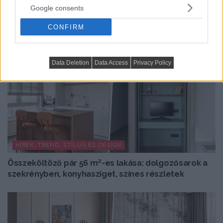
Google consents
CONFIRM
Data Deletion
Data Access
Privacy Policy
HÍREK, TREND, STÍLUS ÉS DESIGN
Összeköltöző pár 56 m²-es lakása: dolgozósarok a
szekrényben, konyhasziget, színes részletek