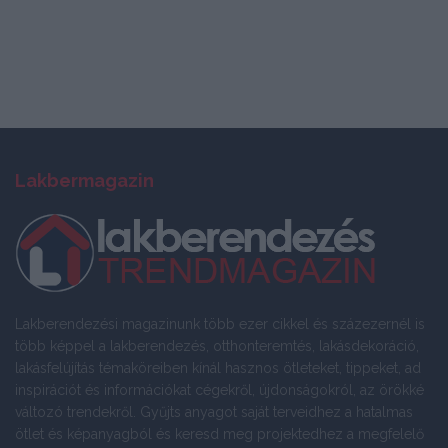
Lakbermagazin
Lakberendezési magazinunk több ezer cikkel és százezernél is
több képpel a lakberendezés, otthonteremtés, lakásdekoráció,
lakásfelújítás témaköreiben kínál hasznos ötleteket, tippeket, ad
inspirációt és információkat cégekről, újdonságokról, az örökké
változó trendekről. Gyűjts anyagot saját terveidhez a hatalmas
ötlet és képanyagból és keresd meg projektedhez a megfelelő