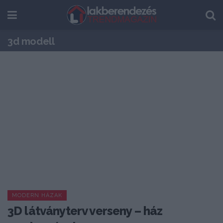
3d modell
MODERN HÁZAK
3D látványterv verseny – ház