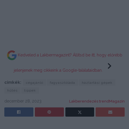
Kedveled a Lakbermagazint? Állítsd be itt, hogy előrébb
jelenjenek meg cikkeink a Google-találataidban.
címkék:
cégajánló
fagyasztóláda
háztartási gépek
hűtés
tippek
december 28, 2023
Lakberendezés trendMagazin