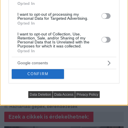
fejlesztések
Opted In
Következő cikk
I want to opt-out of processing my
Personal Data for Targeted Advertising.
Opted In
I want to opt-out of Collection, Use,
Retention, Sale, and/or Sharing of my
Personal Data that Is Unrelated with the
Purposes for which it was collected.
Opted In
Google consents
CONFIRM
A praktikus DIY lakberendezés szabályai
Data Deletion
Data Access
Privacy Policy
Itt:
Háztartási gépek, berendezések
Ezek a cikkek is érdekelhetnek: