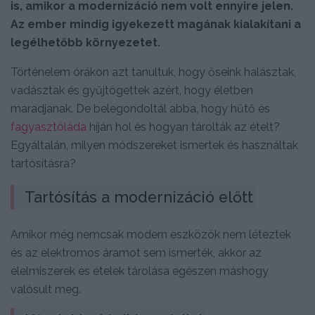
is, amikor a modernizáció nem volt ennyire jelen.
Az ember mindig igyekezett magának kialakítani a
legélhetőbb környezetet.
Történelem órákon azt tanultuk, hogy őseink halásztak,
vadásztak és gyűjtögettek azért, hogy életben
maradjanak. De belegondoltál abba, hogy hűtő és
fagyasztóláda
híján hol és hogyan tárolták az ételt?
Egyáltalán, milyen módszereket ismertek és használtak
tartósításra?
Tartósítás a modernizáció előtt
Amikor még nemcsak modern eszközök nem léteztek
és az elektromos áramot sem ismerték, akkor az
élelmiszerek és ételek tárolása egészen máshogy
valósult meg.