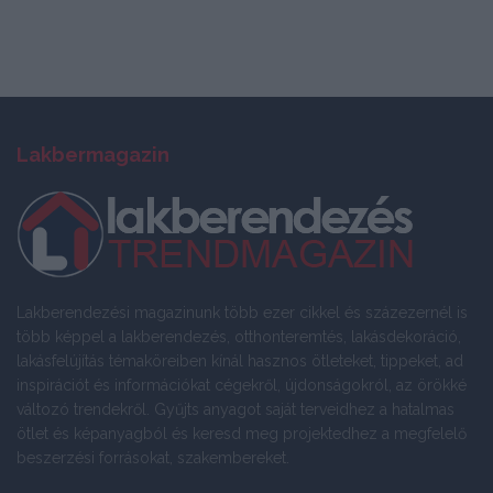
Lakbermagazin
Lakberendezési magazinunk több ezer cikkel és százezernél is
több képpel a lakberendezés, otthonteremtés, lakásdekoráció,
lakásfelújítás témaköreiben kínál hasznos ötleteket, tippeket, ad
inspirációt és információkat cégekről, újdonságokról, az örökké
változó trendekről. Gyűjts anyagot saját terveidhez a hatalmas
ötlet és képanyagból és keresd meg projektedhez a megfelelő
beszerzési forrásokat, szakembereket.