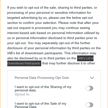
If you wish to opt-out of the sale, sharing to third parties, or
processing of your personal or sensitive information for
targeted advertising by us, please use the below opt-out
section to confirm your selection. Please note that after your
opt-out request is processed you may continue seeing
interest-based ads based on personal information utilized by
us or personal information disclosed to third parties prior to
your opt-out. You may separately opt-out of the further
Előző cikk
disclosure of your personal information by third parties on the
IAB’s list of downstream participants. This information may
also be disclosed by us to third parties on the
IAB’s List of
that may further disclose it to other
Downstream Participants
third parties.
Please note that this website/app uses one or more Google
Personal Data Processing Opt Outs
services and may gather and store information including but
not limited to your visit or usage behaviour. You may click to
I want to opt-out of the Sharing of my
personal data.
grant or deny consent to Google and its third-party tags to
Opted In
use your data for below specified purposes in below Google
consent section.
I want to opt-out of the Sale of my
Okosotthon trendek, új technológiák és
Personal Data.