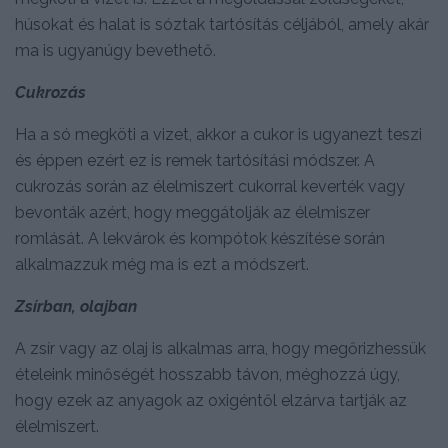
húsokat és halat is sóztak tartósítás céljából, amely akár
ma is ugyanúgy bevethető.
Cukrozás
Ha a só megköti a vizet, akkor a cukor is ugyanezt teszi
és éppen ezért ez is remek tartósítási módszer. A
cukrozás során az élelmiszert cukorral keverték vagy
bevonták azért, hogy meggátolják az élelmiszer
romlását. A lekvárok és kompótok készítése során
alkalmazzuk még ma is ezt a módszert.
Zsírban, olajban
A zsír vagy az olaj is alkalmas arra, hogy megőrizhessük
ételeink minőségét hosszabb távon, méghozzá úgy,
hogy ezek az anyagok az oxigéntől elzárva tartják az
élelmiszert.