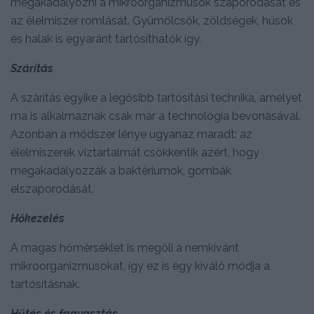
megakadályozni a mikroorganizmusok szaporodását és
az élelmiszer romlását. Gyümölcsök, zöldségek, húsok
és halak is egyaránt tartósíthatók így.
Szárítás
A szárítás egyike a legősibb tartósítási technika, amelyet
ma is alkalmaznak csak már a technológia bevonásával.
Azonban a módszer lénye ugyanaz maradt: az
élelmiszerek víztartalmát csökkentik azért, hogy
megakadályozzák a baktériumok, gombák
elszaporodását.
Hőkezelés
A magas hőmérséklet is megöli a nemkívánt
mikroorganizmusokat, így ez is egy kiváló módja a
tartósításnak.
Hűtés és fagyasztás