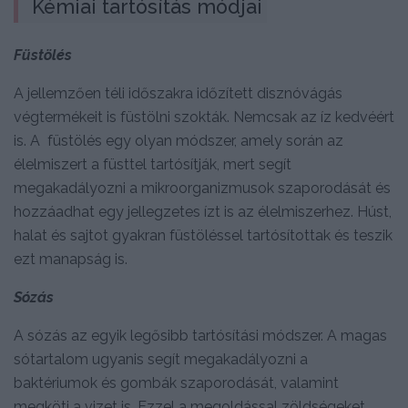
Kémiai tartósítás módjai
Füstölés
A jellemzően téli időszakra időzített disznóvágás
végtermékeit is füstölni szokták. Nemcsak az íz kedvéért
is. A füstölés egy olyan módszer, amely során az
élelmiszert a füsttel tartósítják, mert segít
megakadályozni a mikroorganizmusok szaporodását és
hozzáadhat egy jellegzetes ízt is az élelmiszerhez. Húst,
halat és sajtot gyakran füstöléssel tartósítottak és teszik
ezt manapság is.
Sózás
A sózás az egyik legősibb tartósítási módszer. A magas
sótartalom ugyanis segít megakadályozni a
baktériumok és gombák szaporodását, valamint
megköti a vizet is. Ezzel a megoldással zöldségeket,