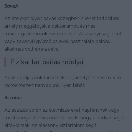
Savak
Az ételeket olyan savas közegben is lehet tartósítani,
amely meggátolják a baktériumok és más
mikroorganizmusok növekedését. A savanyúság, ecet
vagy savanyú gyümölcslevek használata például
alkalmas volt erre a célra.
Fizikai tartósítás módjai
Azok az eljárások tartoznak ide, amelyhez semmilyen
tartósítószert nem adunk. Ilyen tehát:
Aszalás
Az aszalás során az élelmiszereket napfénynek vagy
mesterséges hőforrásnak tették ki, hogy a nedvességet
eltávolítsák. Az alacsony víztartalom segít