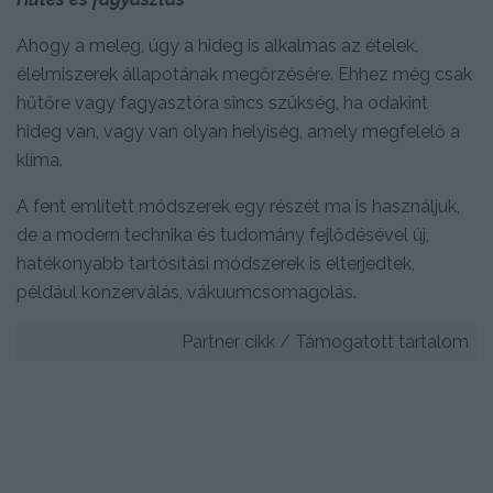
Ahogy a meleg, úgy a hideg is alkalmas az ételek,
élelmiszerek állapotának megőrzésére. Ehhez még csak
hűtőre vagy fagyasztóra sincs szükség, ha odakint
hideg van, vagy van olyan helyiség, amely megfelelő a
klíma.
A fent említett módszerek egy részét ma is használjuk,
de a modern technika és tudomány fejlődésével új,
hatékonyabb tartósítási módszerek is elterjedtek,
például konzerválás, vákuumcsomagolás.
Partner cikk / Támogatott tartalom